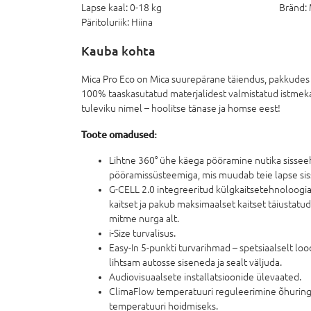
Lapse kaal:
0-18 kg
Bränd:
Päritoluriik:
Hiina
Kauba kohta
Mica Pro Eco on Mica suurepärane täiendus, pakkudes
100% taaskasutatud materjalidest valmistatud istmekat
tuleviku nimel – hoolitse tänase ja homse eest!
Toote omadused:
Lihtne 360° ühe käega pööramine nutika sisseeh
pööramissüsteemiga, mis muudab teie lapse siss
G-CELL 2.0 integreeritud külgkaitsetehnoloogia
kaitset ja pakub maksimaalset kaitset täiusta
mitme nurga alt.
i-Size turvalisus.
Easy-In 5-punkti turvarihmad – spetsiaalselt loo
lihtsam autosse siseneda ja sealt väljuda.
Audiovisuaalsete installatsioonide ülevaated.
ClimaFlow temperatuuri reguleerimine õhuring
temperatuuri hoidmiseks.