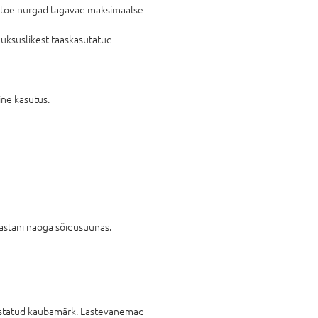
ljatoe nurgad tagavad maksimaalse
luksuslikest taaskasutatud
ine kasutus.
aastani näoga sõidusuunas.
nustatud kaubamärk. Lastevanemad