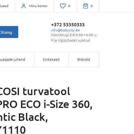
lused
Minu konto
0
0
+372 53350333
info@babycity.ee
Otsing
Klienditugi E-R 9:00-16:00; L-
P ja riigipühadel suletud
uasjade juhend
Kinkekaart
Brändid
OSI turvatool
RO ECO i-Size 360,
tic Black,
71110