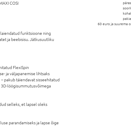
MAXI COSI
pära
soori
koha
paki
60 euro ja suurema o
 laiendatud funktsioone ning
et ja beebisisu. Jätkusuutliku
itatud FlexiSpin
e- ja väljapanemise lihtsaks
 – pakub täiendavat sisseehitatud
tud 3D-löögisummutusvõimega
dud selleks, et lapsel oleks
luse parandamiseks ja lapse õige