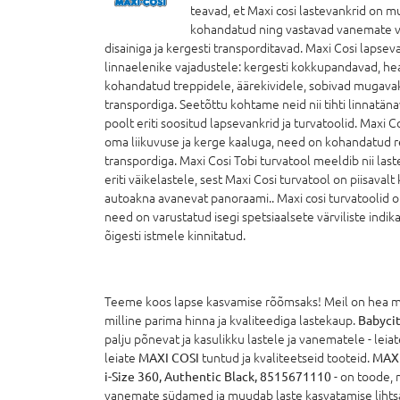
teavad, et Maxi cosi lastevankrid on m
kohandatud ning vastavad vanemate v
disainiga ja kergesti transporditavad. Maxi Cosi lapseva
linnaelenike vajadustele: kergesti kokkupandavad, 
kohandatud treppidele, äärekividele, sobivad mugavak
transpordiga. Seetõttu kohtame neid nii tihti linnatän
poolt eriti soositud lapsevankrid ja turvatoolid. Maxi 
oma liikuvuse ja kerge kaaluga, need on kohandatud r
transpordiga. Maxi Cosi Tobi turvatool meeldib nii la
eriti väikelastele, sest Maxi Cosi turvatool on piisavalt
autoakna avanevat panoraami.. Maxi cosi turvatoolid o
need on varustatud isegi spetsiaalsete värviliste indik
õigesti istmele kinnitatud.
Teeme koos lapse kasvamise rõõmsaks! Meil on hea mee
milline parima hinna ja kvaliteediga lastekaup.
Babycit
palju põnevat ja kasulikku lastele ja vanematele - leiate
leiate
MAXI COSI
tuntud ja kvaliteetseid tooteid.
MAXI
i-Size 360, Authentic Black, 8515671110
- on toode, 
vanemate südamed ja muudab laste kasvatamise lihtsa