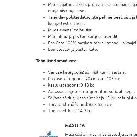
Mitu seljatoe asendit ja oma klassi parimad se
magamismugavuse.
Täiendav polsterdatud iste pehme beebisisu ja 
kangastest kattega.
Mugav vastsündinu sisu.
Mitu rihma ja peatoe kõrguse asendit.
Eco Care 100% taaskasutatud kangad – pikaajal
Eemaldatav ja pestav kate.
Tehnilised omadused:
Vanuse kategooria: sünnist kuni 4 aastani.
Pikkuse kategooria: 40 cm kuni 105 cm
Kaalukategooria: 0-18 kg
Autosse paigutus: integreeritud isofix alusega.
Seljaga sõidusuunas sünnist ja 15 kuust kuni 4 
Turvatooli mõõtmed: 85 x 65,5 cm
Turvatooli kaal: 14,9 kg
MAXI COSI
Maxi cosi on maailmas teatud ja tun