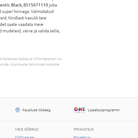
hentic Black, 8515671110
juba
it super hinnaga. Valmistatud
id. Kindlasti kasulik teie
odet saate vaadata meie
 mudeleid, värve ja valida selle,
kirjelduses esitatud informatsioon on
inida. Küsimuste tekkimisel ootame
Kaupluse tööaeg
Lojaalsusprogramm
MEIE SÕBRAD
PRIVAATSUS
KidZone.ee
Privaatsus