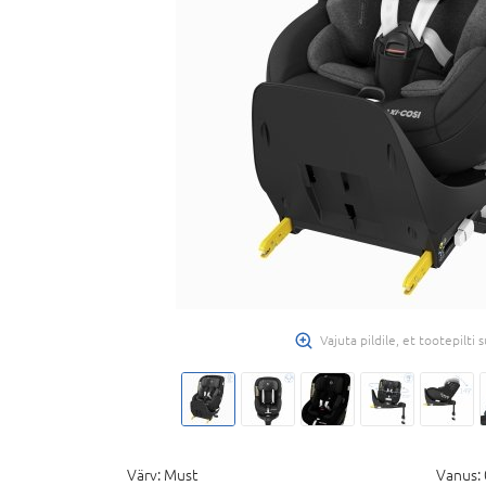
Vajuta pildile, et tootepilti
Värv:
Must
Vanus: