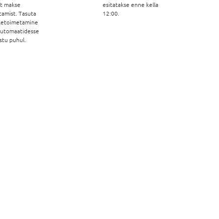
st makse
esitatakse enne kella
tamist. Tasuta
12:00.
letoimetamine
automaatidesse
stu puhul.