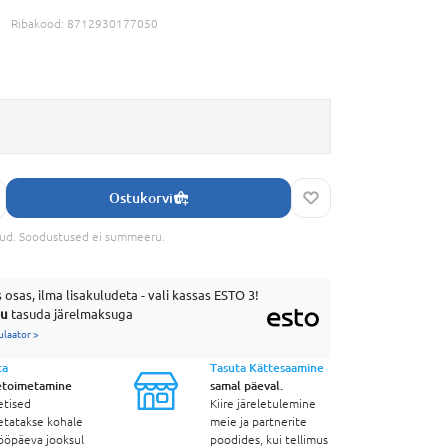
Ribakood:
8712930177050
Ostukorvi
tud. Soodustused ei summeeru.
 osas, ilma lisakuludeta - vali kassas ESTO 3!
uu
tasuda järelmaksuga
ulaator >
ta
Tasuta Kättesaamine
etoimetamine
samal päeval.
etised
Kiire järeletulemine
etatakse kohale
meie ja partnerite
ööpäeva jooksul
poodides, kui tellimus