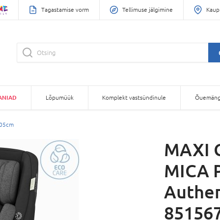
Tagastamise vorm
Tellimuse jälgimine
Kaup
ANIAD
Lõpumüük
Komplekt vastsündinule
Õuemäng
105cm
MAXI C
MICA P
Authen
85156