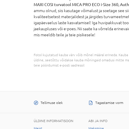
MAXI COSI turvatool MICA PRO ECO i-Size 360, Aut
ammu olnud, siis kasutage võimalust ja soetage see si
kvaliteetsetest materjalidest ja järgides turvameetmete
igapäevaelus laste kasvatamisel! Iga huvipakkuvat to
jaekaupluses või e-poes. Nii saate ka võrrelda erinevaid
mis meeldib teile ja teie pisikesele!
Fotol kujutatud kauba värv võib mõnel määral erineda. Kauba 
üldine, seetõttu võidakse kauba mõningaid omadusi mitte ma
teie pöördumist e-posti aadressil
Tellimuse olek
Tagastamise vorm
ÜLDINE INFORMATISOON
ABI JA INFO
Meist
Maksmine