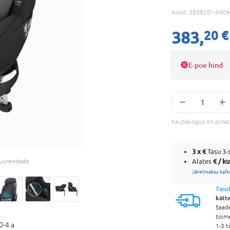
Kood:
3030201-0406
383,
20 €
E-poe hind
Kaubakogus on piira
3 x
€
Tasu 3-s
€ / k
 suurendada
Alates
Järelmaksu kalk
Tasu
kätt
Saad
toim
0-4 a
1-3 t