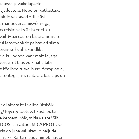
ugavad ja väikelapsele
ajadustele. Need on kütkestava
nkrid vastavad eriti hästi
hea manööverdamisvõimega,
s reisimiseks ühiskondliku
avail. Maxi cosi on lastevanemate
Cosi lapsevankrid paistavad silma
eisimiseks ühiskondliku
stele kui nende vanematele, aga
 kõrge, et laps võik näha läbi
n tõelised turvalisuse tšempionid,
aatoritega, mis näitavad kas laps on
l aidata teil valida ükskõik
y/Toycity
tootevalikust leiate
 kergesti kõik, mida vajate! Siit
 COSI turvatool MICA PRO ECO
mis on juba vallutanud paljude
maks. Kui teie soovinimekirjas on