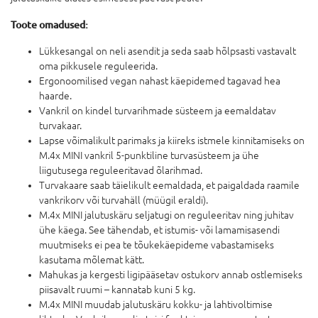
Toote omadused:
Lükkesangal on neli asendit ja seda saab hõlpsasti vastavalt
oma pikkusele reguleerida.
Ergonoomilised vegan nahast käepidemed tagavad hea
haarde.
Vankril on kindel turvarihmade süsteem ja eemaldatav
turvakaar.
Lapse võimalikult parimaks ja kiireks istmele kinnitamiseks on
M.4x MINI vankril 5-punktiline turvasüsteem ja ühe
liigutusega reguleeritavad õlarihmad.
Turvakaare saab täielikult eemaldada, et paigaldada raamile
vankrikorv või turvahäll (müügil eraldi).
M.4x MINI jalutuskäru seljatugi on reguleeritav ning juhitav
ühe käega. See tähendab, et istumis- või lamamisasendi
muutmiseks ei pea te tõukekäepideme vabastamiseks
kasutama mõlemat kätt.
Mahukas ja kergesti ligipääsetav ostukorv annab ostlemiseks
piisavalt ruumi – kannatab kuni 5 kg.
M.4x MINI muudab jalutuskäru kokku- ja lahtivoltimise