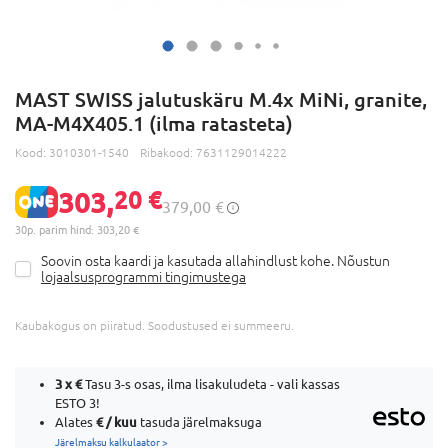
MAST SWISS jalutuskäru M.4x MiNi, granite,
MA-M4X405.1 (ilma ratasteta)
Kood:
3010301-1540
Ribakood:
7631129014222
303,
20 €
379,00 €
30p. parim hind: 303,20 €
Soovin osta kaardi ja kasutada allahindlust kohe. Nõustun
lojaalsusprogrammi tingimustega
Kaubakogus on piiratud. Soodustused ei summeeru.
3 x
€
Tasu 3-s osas, ilma lisakuludeta - vali kassas
ESTO 3!
€ / kuu
Alates
tasuda järelmaksuga
Järelmaksu kalkulaator >