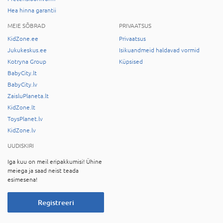
Hea hinna garantii
MEIE SÕBRAD
PRIVAATSUS
KidZone.ee
Privaatsus
Jukukeskus.ee
Isikuandmeid haldavad vormid
Kotryna Group
Küpsised
BabyCity.lt
BabyCity.lv
ZaisluPlaneta.lt
KidZone.lt
ToysPlanet.lv
KidZone.lv
UUDISKIRI
Iga kuu on meil eripakkumisi! Ühine
meiega ja saad neist teada
esimesena!
Registreeri