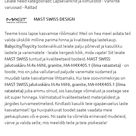
Leiate need kategooriast: Lapsevankrid ja kõhukotid - Vankrite
varuosad - Rattad
MAST SWISS DESIGN
Teeme koos lapse kasvamise rõõmsaks! Meil on hea meel aidata teil
valida ükskõik milline parima hinna ja kvaliteediga lastekaup.
Babycity/Toycity
tootevalikust leiate palju põnevat ja kasulikku
lastele ja vanematele - leiate kergesti kõik, mida vajate! Siit leiate
MAST SWISS
tuntud ja kvaliteetseid tooteid.
MAST SWISS
jalutuskäru M.4x MiNi, granite, MA-M4X405.1 (ilma ratasteta)
- on
toode, mis on juba vallutanud paljude vanemate südamed ja
muudab laste kasvatamise lihtsamaks. Kui teie soovinimekirjas on
MAST SWISS jalutuskäru M.4x MiNi, granite, MA-M4X405.1 (ilma
ratasteta)
juba ammu olnud, siis kasutage võimalust ja soetage see
siit super hinnaga. Valmistatud kvaliteetsetest materjalidest ja
järgides turvameetmeteid. Kindlasti kasulik teie igapäevaelus laste
kasvatamisel! Iga huvipakkuvat toodet saate vaadata meie
jaekaupluses või e-poes. Nii saate ka võrrelda erinevaid mudeleid,
värve ja valida selle, mis meeldib teile ja teie pisikesele!