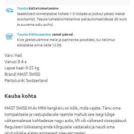
Tasuta
kättetoimetamine
Saadetised toimetatakse kohale 1-3 tööpäeva jooksul pärast makse
sooritamist. Tasuta kohaletoimetamine pakiautomaatidesse 60 euro
ja suurema ostu puhul.
Tasuta Kättesaamine
samal päeval.
Kiire järeletulemine meie ja partnerite poodides, kui tellimus
esitatakse enne kella 12:00.
Värv:
Hall
Vanus:
0-4 a
Lapse kaal:
0-22 kg
Bränd:
MAST SWISS
Päritoluriik:
Switzerland
Kauba kohta
MAST SWISS M.4x MINI kergkäru on kõik, mida vajate. Tänu oma
kompaktsele ja vastupidavale raamile mahub see isegi kõige
väiksematesse kohtadesse nagu auto, lift või väikesed sissepääsud.
Reguleeri lükkesang enda kõrgusele vastavaks ja naudi oma
jalutuskäike alates esimesest päevast peale!