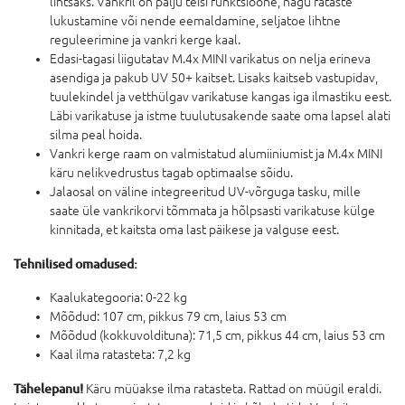
lihtsaks. Vankril on palju teisi funktsioone, nagu rataste
lukustamine või nende eemaldamine, seljatoe lihtne
reguleerimine ja vankri kerge kaal.
Edasi-tagasi liigutatav M.4x MINI varikatus on nelja erineva
asendiga ja pakub UV 50+ kaitset. Lisaks kaitseb vastupidav,
tuulekindel ja vetthülgav varikatuse kangas iga ilmastiku eest.
Läbi varikatuse ja istme tuulutusakende saate oma lapsel alati
silma peal hoida.
Vankri kerge raam on valmistatud alumiiniumist ja M.4x MINI
käru nelikvedrustus tagab optimaalse sõidu.
Jalaosal on väline integreeritud UV-võrguga tasku, mille
saate üle vankrikorvi tõmmata ja hõlpsasti varikatuse külge
kinnitada, et kaitsta oma last päikese ja valguse eest.
Tehnilised omadused:
Kaalukategooria: 0-22 kg
Mõõdud: 107 cm, pikkus 79 cm, laius 53 cm
Mõõdud (kokkuvoldituna): 71,5 cm, pikkus 44 cm, laius 53 cm
Kaal ilma ratasteta: 7,2 kg
Tähelepanu!
Käru müüakse ilma ratasteta. Rattad on müügil eraldi.