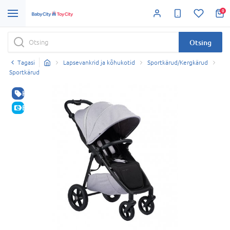
0
Otsing
Tagasi
Lapsevankrid ja kõhukotid
Sportkärud/Kergkärud
Sportkärud
HEA HIND
E-HIND