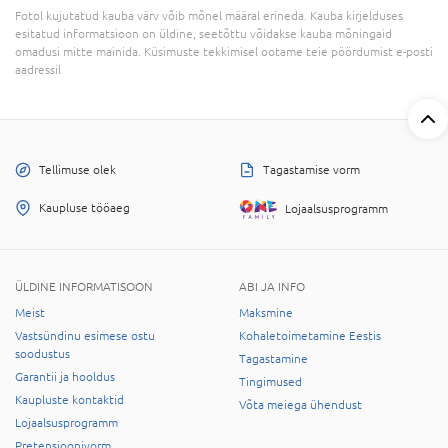
Fotol kujutatud kauba värv võib mõnel määral erineda. Kauba kirjelduses
esitatud informatsioon on üldine, seetõttu võidakse kauba mõningaid
omadusi mitte mainida. Küsimuste tekkimisel ootame teie pöördumist e-posti
aadressil
Tellimuse olek
Tagastamise vorm
Kaupluse tööaeg
Lojaalsusprogramm
ÜLDINE INFORMATISOON
ABI JA INFO
Meist
Maksmine
Vastsündinu esimese ostu
Kohaletoimetamine Eestis
soodustus
Tagastamine
Garantii ja hooldus
Tingimused
Kaupluste kontaktid
Võta meiega ühendust
Lojaalsusprogramm
Pretensioonivorm