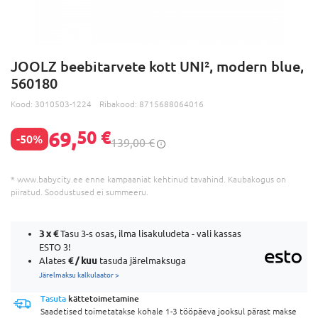
JOOLZ beebitarvete kott UNI², modern blue,
560180
Kood:
3010503-1224
Ribakood:
8715688064016
69,
50 €
-50%
139,00 €
* www.babycity.ee enne kampaaniat kehtinud tavahind. Kaubakogus on
piiratud. Soodustused ei summeeru.
3 x
€
Tasu 3-s osas, ilma lisakuludeta - vali kassas
ESTO 3!
€ / kuu
Alates
tasuda järelmaksuga
Järelmaksu kalkulaator >
Tasuta
kättetoimetamine
Saadetised toimetatakse kohale 1-3 tööpäeva jooksul pärast makse