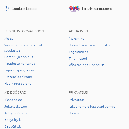
Kaupluse tööaeg
Lojaalsusprogramm
ÜLDINE INFORMATISOON
ABI JA INFO
Meist
Maksmine
Vastsündinu esimese ostu
Kohaletoimetamine Eestis
soodustus
Tagastamine
Garantii ja hooldus
Tingimused
Kaupluste kontaktid
Võta meiega ühendust
Lojaalsusprogramm
Pretensioonivorm
Hea hinna garantii
MEIE SÕBRAD
PRIVAATSUS
KidZone.ee
Privaatsus
Jukukeskus.ee
Isikuandmeid haldavad vormid
Kotryna Group
Küpsised
BabyCity.lt
BabyCity.lv