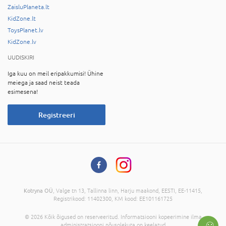
ZaisluPlaneta.lt
KidZone.lt
ToysPlanet.lv
KidZone.lv
UUDISKIRI
Iga kuu on meil eripakkumisi! Ühine
meiega ja saad neist teada
esimesena!
Registreeri
Kotryna OÜ
, Valge tn 13, Tallinna linn, Harju maakond, EESTI, EE-11415,
Registrikood: 11402300, KM kood: EE101161725
© 2026 Kõik õigused on reserveeritud. Informatsiooni kopeerimine ilma
administratsiooni nõusolekuta on keelatud