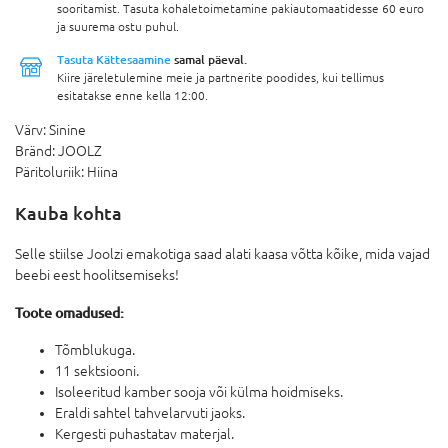
sooritamist. Tasuta kohaletoimetamine pakiautomaatidesse 60 euro
ja suurema ostu puhul.
Tasuta Kättesaamine
samal päeval.
Kiire järeletulemine meie ja partnerite poodides, kui tellimus
esitatakse enne kella 12:00.
Värv:
Sinine
Bränd:
JOOLZ
Päritoluriik:
Hiina
Kauba kohta
Selle stiilse Joolzi emakotiga saad alati kaasa võtta kõike, mida vajad
beebi eest hoolitsemiseks!
Toote omadused:
Tõmblukuga.
11 sektsiooni.
Isoleeritud kamber sooja või külma hoidmiseks.
Eraldi sahtel tahvelarvuti jaoks.
Kergesti puhastatav materjal.