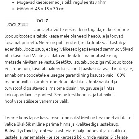
Mugavad käepidemed ja pikk reguleeritav rihm.
Mõõdud: 45 x 15 x 30 cm
JOOLZ
Joolz ettevõtte eesmärk on tagada, et kõik nende
loodud tooted aitaksid kaasa meie planeedi heaolule ja loovad
ilusamat pereelu. Need on põhimõtted, mida Joolz väärtustab ja
edendab. Joolz usub, et isegi väikesed igapäevased sammud võivad
olla kasulikud Maale ja aidata võidelda kliimamuutuste ning
metsade hävitamise vastu. Seetõttu istutab Joolz iga müüdud toote
eest ühe puu, kasutab pakendites ainult taaskasutatavaid materjale,
annab oma toodetele eluaegse garantii ning kasutab vaid 100%
mahepuuvilla ja ümbertöödeldud plastikut. Joolz vankrid ja
turvatoolid paistavad silma oma disaini, mugavuse ja lihtsa
kokkupandavuse poolest. See on keskkonnast ja tulevikust
hoolivate stiilsete vanemate valik.
Teeme koos lapse kasvamise rõõmsaks! Meil on hea meel aidata teil
valida ükskõik milline parima hinna ja kvaliteediga lastekaup.
Babycity/Toycity
tootevalikust leiate palju põnevat ja kasulikku
lastele ja vanematele - leiate kergesti kõik, mida vajate! Siit leiate