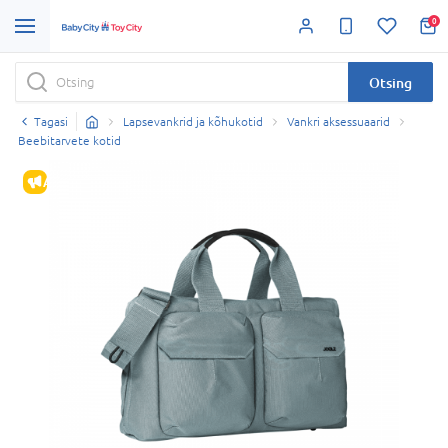
0
Otsing
Tagasi
Lapsevankrid ja kõhukotid
Vankri aksessuaarid
Beebitarvete kotid
ALLAHINDLUS