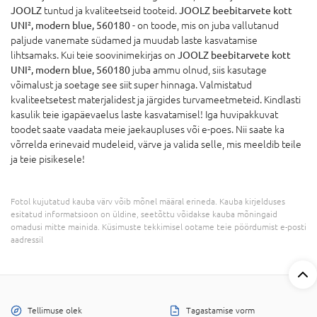
JOOLZ
tuntud ja kvaliteetseid tooteid.
JOOLZ beebitarvete kott
UNI², modern blue, 560180
- on toode, mis on juba vallutanud
paljude vanemate südamed ja muudab laste kasvatamise
lihtsamaks. Kui teie soovinimekirjas on
JOOLZ beebitarvete kott
UNI², modern blue, 560180
juba ammu olnud, siis kasutage
võimalust ja soetage see siit super hinnaga. Valmistatud
kvaliteetsetest materjalidest ja järgides turvameetmeteid. Kindlasti
kasulik teie igapäevaelus laste kasvatamisel! Iga huvipakkuvat
toodet saate vaadata meie jaekaupluses või e-poes. Nii saate ka
võrrelda erinevaid mudeleid, värve ja valida selle, mis meeldib teile
ja teie pisikesele!
Fotol kujutatud kauba värv võib mõnel määral erineda. Kauba kirjelduses
esitatud informatsioon on üldine, seetõttu võidakse kauba mõningaid
omadusi mitte mainida. Küsimuste tekkimisel ootame teie pöördumist e-posti
aadressil
Tellimuse olek
Tagastamise vorm