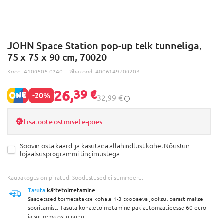
JOHN Space Station pop-up telk tunneliga,
75 x 75 x 90 cm, 70020
Kood:
4100606-0240
Ribakood:
4006149700203
26,
39 €
-20%
32,99 €
Lisatoote ostmisel e-poes
Soovin osta kaardi ja kasutada allahindlust kohe. Nõustun
lojaalsusprogrammi tingimustega
Kaubakogus on piiratud. Soodustused ei summeeru.
Tasuta
kättetoimetamine
Saadetised toimetatakse kohale 1-3 tööpäeva jooksul pärast makse
sooritamist. Tasuta kohaletoimetamine pakiautomaatidesse 60 euro
ja suurema ostu puhul.