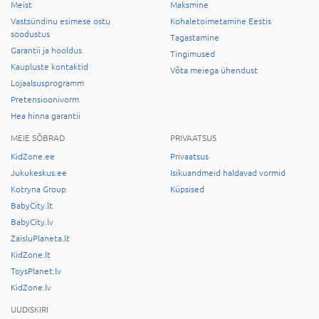
Meist
Maksmine
Vastsündinu esimese ostu
Kohaletoimetamine Eestis
soodustus
Tagastamine
Garantii ja hooldus
Tingimused
Kaupluste kontaktid
Võta meiega ühendust
Lojaalsusprogramm
Pretensioonivorm
Hea hinna garantii
MEIE SÕBRAD
PRIVAATSUS
KidZone.ee
Privaatsus
Jukukeskus.ee
Isikuandmeid haldavad vormid
Kotryna Group
Küpsised
BabyCity.lt
BabyCity.lv
ZaisluPlaneta.lt
KidZone.lt
ToysPlanet.lv
KidZone.lv
UUDISKIRI