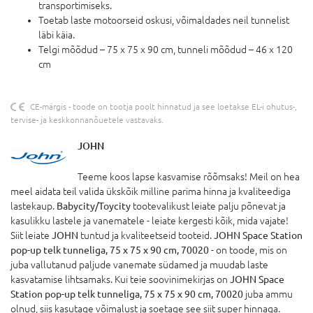
transportimiseks.
Toetab laste motoorseid oskusi, võimaldades neil tunnelist
läbi käia.
Telgi mõõdud – 75 x 75 x 90 cm, tunneli mõõdud – 46 x 120
cm
CE-märgis - toode on tootja poolt hinnatud ja see loetakse EL-i ohutus-,
tervise- ja keskkonnanõuetele vastavaks.
JOHN
Teeme koos lapse kasvamise rõõmsaks! Meil on hea
meel aidata teil valida ükskõik milline parima hinna ja kvaliteediga
lastekaup.
Babycity/Toycity
tootevalikust leiate palju põnevat ja
kasulikku lastele ja vanematele - leiate kergesti kõik, mida vajate!
Siit leiate
JOHN
tuntud ja kvaliteetseid tooteid.
JOHN Space Station
pop-up telk tunneliga, 75 x 75 x 90 cm, 70020
- on toode, mis on
juba vallutanud paljude vanemate südamed ja muudab laste
kasvatamise lihtsamaks. Kui teie soovinimekirjas on
JOHN Space
Station pop-up telk tunneliga, 75 x 75 x 90 cm, 70020
juba ammu
olnud, siis kasutage võimalust ja soetage see siit super hinnaga.