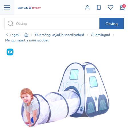
0
Otsing
Tagasi
Õuemänguasjad ja sporditarbed
Õuemängud
Mängumajad ja muu mööbel
E-HIND