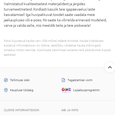
Valmistatud kvaliteetsetest materjalidest ja järgides
turvameetmeteid. Kindlasti kasulik teie igapäevaelus laste
kasvatamisel! Iga huvipakkuvat toodet saate vaadata meie
jaekaupluses või e-poes. Nii saate ka võrrelda erinevaid mudeleid,
värve ja valida selle, mis meeldib teile ja teie pisikesele!
Fotol kujutatud kauba värv võib mõnel määral erineda. Kauba kirjelduses
esitatud informatsioon on üldine, seetõttu võidakse kauba mõningaid
omadusi mitte mainida. Küsimuste tekkimisel ootame teie pöördumist e-posti
aadressil
Tellimuse olek
Tagastamise vorm
Kaupluse tööaeg
Lojaalsusprogramm
ÜLDINE INFORMATISOON
ABI JA INFO