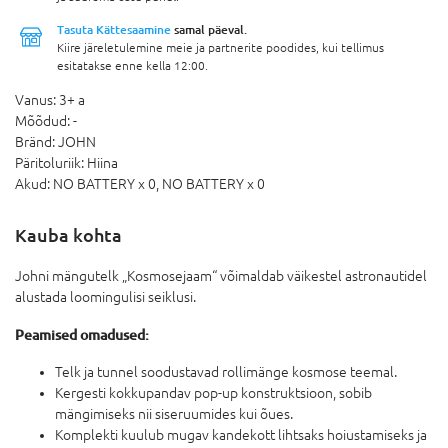
Tasuta Kättesaamine
samal päeval.
Kiire järeletulemine meie ja partnerite poodides, kui tellimus
esitatakse enne kella 12:00.
Vanus:
3+ a
Mõõdud:
-
Bränd:
JOHN
Päritoluriik:
Hiina
Akud:
NO BATTERY x 0,
NO BATTERY x 0
Kauba kohta
Johni mängutelk „Kosmosejaam“ võimaldab väikestel astronautidel
alustada loomingulisi seiklusi.
Peamised omadused:
Telk ja tunnel soodustavad rollimänge kosmose teemal.
Kergesti kokkupandav pop-up konstruktsioon, sobib
mängimiseks nii siseruumides kui õues.
Komplekti kuulub mugav kandekott lihtsaks hoiustamiseks ja