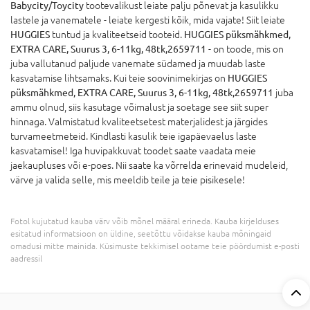
Babycity/Toycity
tootevalikust leiate palju põnevat ja kasulikku
lastele ja vanematele - leiate kergesti kõik, mida vajate! Siit leiate
HUGGIES
tuntud ja kvaliteetseid tooteid.
HUGGIES püksmähkmed,
EXTRA CARE, Suurus 3, 6-11kg, 48tk,2659711
- on toode, mis on
juba vallutanud paljude vanemate südamed ja muudab laste
kasvatamise lihtsamaks. Kui teie soovinimekirjas on
HUGGIES
püksmähkmed, EXTRA CARE, Suurus 3, 6-11kg, 48tk,2659711
juba
ammu olnud, siis kasutage võimalust ja soetage see siit super
hinnaga. Valmistatud kvaliteetsetest materjalidest ja järgides
turvameetmeteid. Kindlasti kasulik teie igapäevaelus laste
kasvatamisel! Iga huvipakkuvat toodet saate vaadata meie
jaekaupluses või e-poes. Nii saate ka võrrelda erinevaid mudeleid,
värve ja valida selle, mis meeldib teile ja teie pisikesele!
Fotol kujutatud kauba värv võib mõnel määral erineda. Kauba kirjelduses
esitatud informatsioon on üldine, seetõttu võidakse kauba mõningaid
omadusi mitte mainida. Küsimuste tekkimisel ootame teie pöördumist e-posti
aadressil