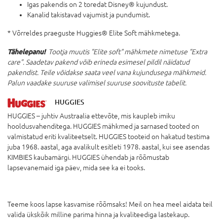
Igas pakendis on 2 toredat Disney® kujundust.
Kanalid takistavad vajumist ja pundumist.
* Võrreldes praeguste Huggies® Elite Soft mähkmetega.
Tähelepanu!
Tootja muutis "
Elite soft" mähkmete nimetuse "Extra
care". Saadetav pakend võib erineda esimesel pildil näidatud
pakendist. Teile võidakse saata veel vana kujundusega mähkmeid.
Palun vaadake suuruse valimisel suuruse soovituste tabelit.
HUGGIES
HUGGIES – juhtiv Austraalia ettevõte, mis kaupleb imiku
hooldusvahenditega. HUGGIES mähkmed ja sarnased tooted on
valmistatud eriti kvaliteetselt. HUGGIES tooteid on hakatud testima
juba 1968. aastal, aga avalikult esitleti 1978. aastal, kui see asendas
KIMBIES kaubamärgi. HUGGIES ühendab ja rõõmustab
lapsevanemaid iga päev, mida see ka ei tooks.
Teeme koos lapse kasvamise rõõmsaks! Meil on hea meel aidata teil
valida ükskõik milline parima hinna ja kvaliteediga lastekaup.