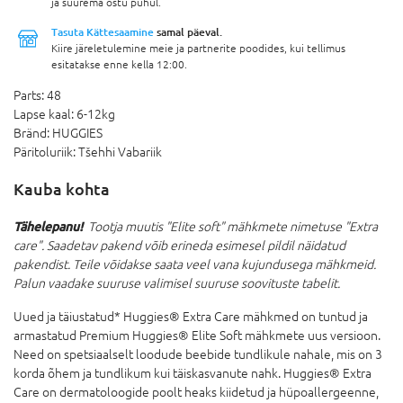
ja suurema ostu puhul.
Tasuta Kättesaamine
samal päeval.
Kiire järeletulemine meie ja partnerite poodides, kui tellimus
esitatakse enne kella 12:00.
Parts:
48
Lapse kaal:
6-12kg
Bränd:
HUGGIES
Päritoluriik:
Tšehhi Vabariik
Kauba kohta
Tähelepanu!
Tootja muutis "
Elite soft" mähkmete nimetuse "Extra
care". Saadetav pakend võib erineda esimesel pildil näidatud
pakendist. Teile võidakse saata veel vana kujundusega mähkmeid.
Palun vaadake suuruse valimisel suuruse soovituste tabelit.
Uued ja täiustatud* Huggies® Extra Care mähkmed on tuntud ja
armastatud Premium Huggies® Elite Soft mähkmete uus versioon.
Need on spetsiaalselt loodude beebide tundlikule nahale, mis on 3
korda õhem ja tundlikum kui täiskasvanute nahk. Huggies® Extra
Care on dermatoloogide poolt heaks kiidetud ja hüpoallergeenne,