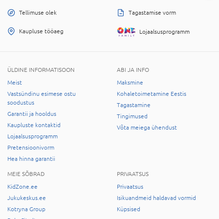
Tellimuse olek
Tagastamise vorm
Kaupluse tööaeg
Lojaalsusprogramm
ÜLDINE INFORMATISOON
ABI JA INFO
Meist
Maksmine
Vastsündinu esimese ostu
Kohaletoimetamine Eestis
soodustus
Tagastamine
Garantii ja hooldus
Tingimused
Kaupluste kontaktid
Võta meiega ühendust
Lojaalsusprogramm
Pretensioonivorm
Hea hinna garantii
MEIE SÕBRAD
PRIVAATSUS
KidZone.ee
Privaatsus
Jukukeskus.ee
Isikuandmeid haldavad vormid
Kotryna Group
Küpsised