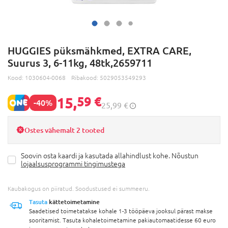
HUGGIES püksmähkmed, EXTRA CARE,
Suurus 3, 6-11kg, 48tk,2659711
Kood:
1030604-0068
Ribakood:
5029053549293
15,
59 €
-40%
25,99 €
Ostes vähemalt 2 tooted
Soovin osta kaardi ja kasutada allahindlust kohe. Nõustun
lojaalsusprogrammi tingimustega
Kaubakogus on piiratud. Soodustused ei summeeru.
Tasuta
kättetoimetamine
Saadetised toimetatakse kohale 1-3 tööpäeva jooksul pärast makse
sooritamist. Tasuta kohaletoimetamine pakiautomaatidesse 60 euro