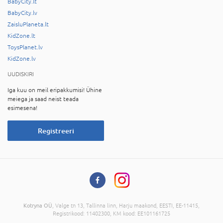
BabyCity.lt
BabyCity.lv
ZaisluPlaneta.lt
KidZone.lt
ToysPlanet.lv
KidZone.lv
UUDISKIRI
Iga kuu on meil eripakkumisi! Ühine
meiega ja saad neist teada
esimesena!
Registreeri
Kotryna OÜ
, Valge tn 13, Tallinna linn, Harju maakond, EESTI, EE-11415,
Registrikood: 11402300, KM kood: EE101161725