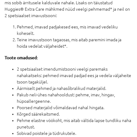
mis sobib ärritusele kalduvale nahale. Lisaks on täiustatud
Huggies® Extra Care mähkmed nüüd veelgi pehmemad* ja neil on
2 spetsiaalset imavustsooni:
Pehmed, imavad padjakesed ees, mis imavad vedeliku
koheselt.
Teine imavustsoon tagaosas, mis aitab paremini imada ja
hoida vedelat väljaheidet*.
Toote omadused:
2 spetsiaalset imendumistsooni veelgi paremaks
nahakaitseks: pehmed imavad padjad ees ja vedela väljaheite
tsoon tagaküljel.
Äärmiselt pehmed ja nahasõbralikud materjalid.
Pakub neli-ühes nahahooldust: pehme, imav, hingav,
hüpoallergeenne.
Poorsed materjalid võimaldavad nahal hingata.
Kõrged säärekaitsmed.
Pehme elastne vöökoht, mis aitab vältida lapse tundliku naha
punetust.
Sobivad poistele ja tüdrukutele.