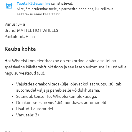
Tasuta Kättesaamine
samal päeval.
Kiire järeletulemine meie ja partnerite poodides, kui tellimus
esitatakse enne kella 12:00.
Vanus:
3+ a
Bränd:
MATTEL HOT WHEELS
Päritoluriik:
Hiina
Kauba kohta
Hot Wheelsi konveieridraakon on erakordne ja särav, sellel on
spetsiaalne käivitamisfunktsioon ja see laseb automudeli suust välja
nagu survestatud tuld.
Vajutades draakoni tagaküljel olevat kollast nuppu, sülitab
automudel välja ja paneb selle võidukihutama.
Sulandub teiste Hot Wheelsi komplektidega.
Draakoni sees on viis 1:64 mõõtkavas automudelit.
Lisatud 1 automudel.
Vanusele: 3+