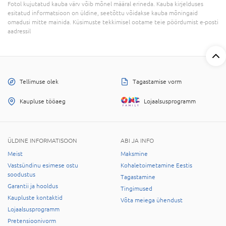
Fotol kujutatud kauba värv võib mõnel määral erineda. Kauba kirjelduses
esitatud informatsioon on üldine, seetõttu võidakse kauba mõningaid
omadusi mitte mainida. Küsimuste tekkimisel ootame teie pöördumist e-posti
aadressil
Tellimuse olek
Tagastamise vorm
Kaupluse tööaeg
Lojaalsusprogramm
ÜLDINE INFORMATISOON
ABI JA INFO
Meist
Maksmine
Vastsündinu esimese ostu
Kohaletoimetamine Eestis
soodustus
Tagastamine
Garantii ja hooldus
Tingimused
Kaupluste kontaktid
Võta meiega ühendust
Lojaalsusprogramm
Pretensioonivorm