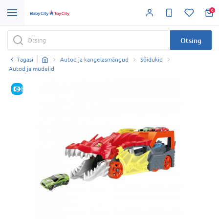
0
Otsing
Tagasi
Autod ja kangelasmängud
Sõidukid
Autod ja mudelid
E-HIND