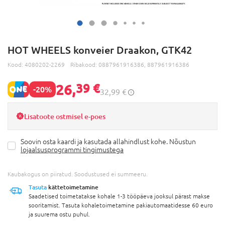
HOT WHEELS konveier Draakon, GTK42
Kood:
4080202-2269
Ribakood:
0887961916386, 887961916386
26,
39 €
-20%
32,99 €
Lisatoote ostmisel e-poes
Soovin osta kaardi ja kasutada allahindlust kohe. Nõustun
lojaalsusprogrammi tingimustega
Kaubakogus on piiratud. Soodustused ei summeeru.
Tasuta
kättetoimetamine
Saadetised toimetatakse kohale 1-3 tööpäeva jooksul pärast makse
sooritamist. Tasuta kohaletoimetamine pakiautomaatidesse 60 euro
ja suurema ostu puhul.