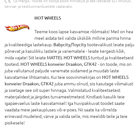
CE-märgis - toode on tootja poolt hinnatud ja see loetakse EL-i ohutus-,
tervise- ja keskkonnanõuetele vastavaks.
HOT WHEELS
Teeme koos lapse kasvamise rõõmsaks! Meil on hea
meel aidata teil valida ükskõik milline parima hinna
ja kvaliteediga lastekaup.
Babycity/Toycity
tootevalikust leiate palju
põnevat ja kasulikku lastele ja vanematele - leiate kergesti kõik,
mida vajate! Siit leiate
MATTEL HOT WHEELS
tuntud ja kvaliteetseid
tooteid.
HOT WHEELS konveier Draakon, GTK42
- on toode, mis on
juba vallutanud paljude vanemate südamed ja muudab laste
kasvatamise lihtsamaks. Kui teie soovinimekirjas on
HOT WHEELS
konveier Draakon, GTK42
juba ammu olnud, siis kasutage võimalust
ja soetage see siit super hinnaga. Valmistatud kvaliteetsetest
materjalidest ja järgides turvameetmeteid. Kindlasti kasulik teie
igapäevaelus laste kasvatamisel! Iga huvipakkuvat toodet saate
vaadata meie jaekaupluses või e-poes. Nii saate ka võrrelda
erinevaid mudeleid, värve ja valida selle, mis meeldib teile ja teie
pisikesele!