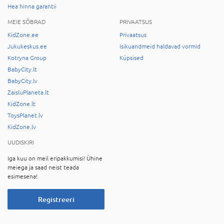
Hea hinna garantii
MEIE SÕBRAD
PRIVAATSUS
KidZone.ee
Privaatsus
Jukukeskus.ee
Isikuandmeid haldavad vormid
Kotryna Group
Küpsised
BabyCity.lt
BabyCity.lv
ZaisluPlaneta.lt
KidZone.lt
ToysPlanet.lv
KidZone.lv
UUDISKIRI
Iga kuu on meil eripakkumisi! Ühine
meiega ja saad neist teada
esimesena!
Registreeri