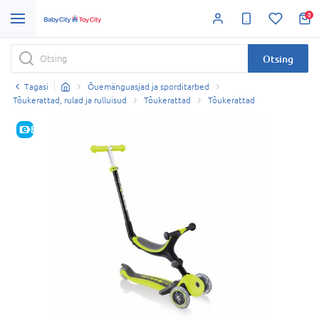
0
Otsing
Tagasi
Õuemänguasjad ja sporditarbed
Tõukerattad, rulad ja rulluisud
Tõukerattad
Tõukerattad
E-HIND