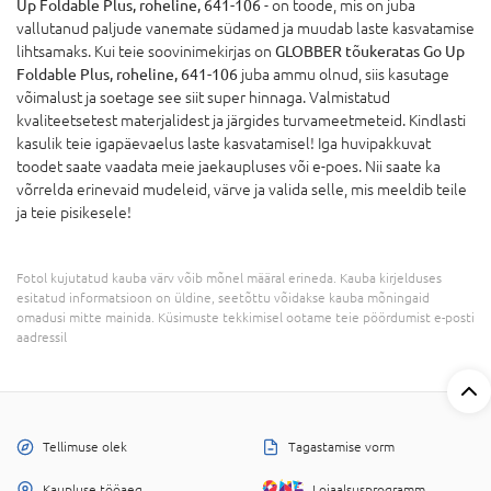
Up Foldable Plus, roheline, 641-106
- on toode, mis on juba
vallutanud paljude vanemate südamed ja muudab laste kasvatamise
lihtsamaks. Kui teie soovinimekirjas on
GLOBBER tõukeratas Go Up
Foldable Plus, roheline, 641-106
juba ammu olnud, siis kasutage
võimalust ja soetage see siit super hinnaga. Valmistatud
kvaliteetsetest materjalidest ja järgides turvameetmeteid. Kindlasti
kasulik teie igapäevaelus laste kasvatamisel! Iga huvipakkuvat
toodet saate vaadata meie jaekaupluses või e-poes. Nii saate ka
võrrelda erinevaid mudeleid, värve ja valida selle, mis meeldib teile
ja teie pisikesele!
Fotol kujutatud kauba värv võib mõnel määral erineda. Kauba kirjelduses
esitatud informatsioon on üldine, seetõttu võidakse kauba mõningaid
omadusi mitte mainida. Küsimuste tekkimisel ootame teie pöördumist e-posti
aadressil
Tellimuse olek
Tagastamise vorm
Kaupluse tööaeg
Lojaalsusprogramm