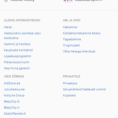
ÜLDINE INFORMATISOON
ABI JA INFO
Meist
Maksmine
Vastsündinu esimese ostu
Kohaletoimetamine Eestis
soodustus
Tagastamine
Garantii ja hooldus
Tingimused
Kaupluste kontaktid
Võta meiega ühendust
Lojaalsusprogramm
Pretensioonivorm
Hea hinna garantii
MEIE SÕBRAD
PRIVAATSUS
KidZone.ee
Privaatsus
Jukukeskus.ee
Isikuandmeid haldavad vormid
Kotryna Group
Küpsised
BabyCity.lt
BabyCity.lv
ZaisluPlaneta.lt