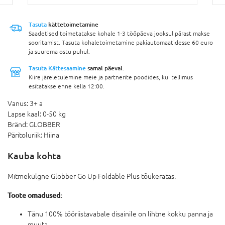
Tasuta
kättetoimetamine
Saadetised toimetatakse kohale 1-3 tööpäeva jooksul pärast makse
sooritamist. Tasuta kohaletoimetamine pakiautomaatidesse 60 euro
ja suurema ostu puhul.
Tasuta Kättesaamine
samal päeval.
Kiire järeletulemine meie ja partnerite poodides, kui tellimus
esitatakse enne kella 12:00.
Vanus:
3+ a
Lapse kaal:
0-50 kg
Bränd:
GLOBBER
Päritoluriik:
Hiina
Kauba kohta
Mitmekülgne Globber Go Up Foldable Plus tõukeratas.
Toote omadused:
Tänu 100% tööriistavabale disainile on lihtne kokku panna ja
muuta.