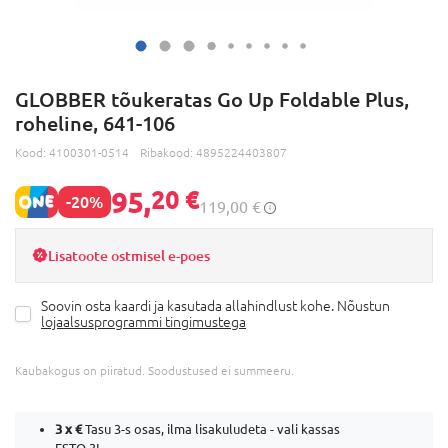
GLOBBER tõukeratas Go Up Foldable Plus,
roheline, 641-106
Kood:
4100301-0514
Ribakood:
4895224403807
95,
20 €
-20%
119,00 €
Lisatoote ostmisel e-poes
Soovin osta kaardi ja kasutada allahindlust kohe. Nõustun
lojaalsusprogrammi tingimustega
Kaubakogus on piiratud. Soodustused ei summeeru.
3 x
€
Tasu 3-s osas, ilma lisakuludeta - vali kassas