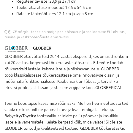
Reguleeritav iste: 23,9 ja 27,4 cm
Tõukeratta aluse mõõdud: 12,5 x 54,5 cm
Rataste läbimõõt: ees 12,1 cm ja taga 8 cm
CE-märgis - toode on tootja poolt hinnatud ja see loetakse EL-i ohutus-,
tervise- ja keskkonnanõuetele vastavaks.
GLOBBER
GLOBBER ettevõtte lõid 2014. aastal eksperdid, kes omasid rohkem
kui 20 aastast kogemust tõukerataste tööstuses. Ettevõte toodab
tõukerattaid lastele, teismelistele ja täiskasvanutele. GLOBBER
toob klassikalistesse tõukeratastesse oma innovatiivse disaini ja
mõõtmatu funktsionaalsuse. Kaubamärk on lõbusa ja tervisliku
eluviisi pooldaja. Lihtsam ja stiilsem argipäev koos GLOBBERIGA!
Teeme koos lapse kasvamise rõõmsaks! Meil on hea meel aidata teil
valida ükskõik milline parima hinna ja kvaliteediga lastekaup.
Babycity/Toycity
tootevalikust leiate palju põnevat ja kasulikku
lastele ja vanematele - leiate kergesti kõik, mida vajate! Siit leiate
GLOBBER
tuntud ja kvaliteetseid tooteid.
GLOBBER tõukeratas Go