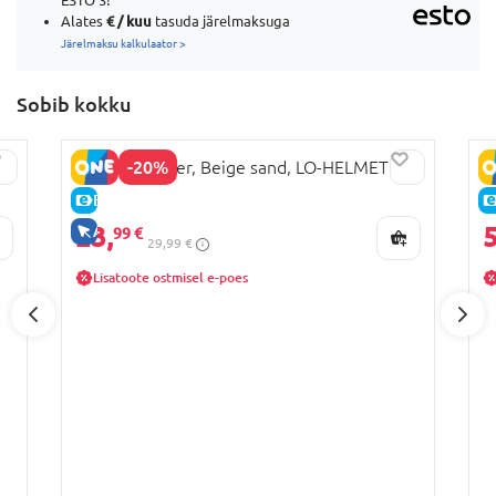
ESTO 3!
€ / kuu
Alates
tasuda järelmaksuga
Järelmaksu kalkulaator >
Sobib kokku
-20%
LIONELO kiiver, Beige sand, LO-HELMET
M
E-HIND
23,
5
AINULT VEEBIS
99 €
29,99 €
Lisatoote ostmisel e-poes