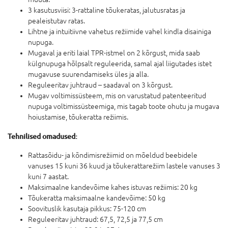
3 kasutusviisi: 3-rattaline tõukeratas, jalutusratas ja
pealeistutav ratas.
Lihtne ja intuitiivne vahetus režiimide vahel kindla disainiga
nupuga.
Mugaval ja eriti laial TPR-istmel on 2 kõrgust, mida saab
külgnupuga hõlpsalt reguleerida, samal ajal liigutades istet
mugavuse suurendamiseks üles ja alla.
Reguleeritav juhtraud – saadaval on 3 kõrgust.
Mugav voltimissüsteem, mis on varustatud patenteeritud
nupuga voltimissüsteemiga, mis tagab toote ohutu ja mugava
hoiustamise, tõukeratta režiimis.
Tehnilised omadused:
Rattasõidu- ja kõndimisrežiimid on mõeldud beebidele
vanuses 15 kuni 36 kuud ja tõukerattarežiim lastele vanuses 3
kuni 7 aastat.
Maksimaalne kandevõime kahes istuvas režiimis: 20 kg
Tõukeratta maksimaalne kandevõime: 50 kg
Soovituslik kasutaja pikkus: 75-120 cm
Reguleeritav juhtraud: 67,5, 72,5 ja 77,5 cm