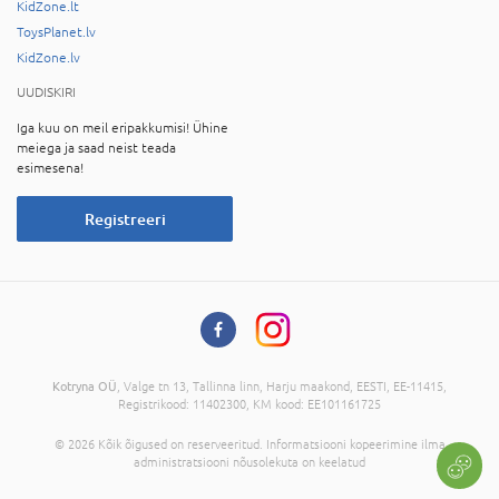
KidZone.lt
ToysPlanet.lv
KidZone.lv
UUDISKIRI
Iga kuu on meil eripakkumisi! Ühine
meiega ja saad neist teada
esimesena!
Registreeri
Kotryna OÜ
, Valge tn 13, Tallinna linn, Harju maakond, EESTI, EE-11415,
Registrikood: 11402300, KM kood: EE101161725
© 2026 Kõik õigused on reserveeritud. Informatsiooni kopeerimine ilma
administratsiooni nõusolekuta on keelatud