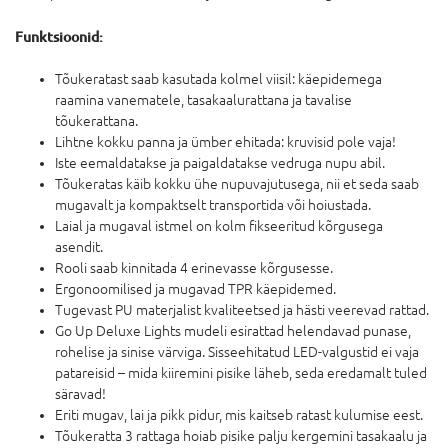
Funktsioonid:
Tõukeratast saab kasutada kolmel viisil: käepidemega
raamina vanematele, tasakaalurattana ja tavalise
tõukerattana.
Lihtne kokku panna ja ümber ehitada: kruvisid pole vaja!
Iste eemaldatakse ja paigaldatakse vedruga nupu abil.
Tõukeratas käib kokku ühe nupuvajutusega, nii et seda saab
mugavalt ja kompaktselt transportida või hoiustada.
Laial ja mugaval istmel on kolm fikseeritud kõrgusega
asendit.
Rooli saab kinnitada 4 erinevasse kõrgusesse.
Ergonoomilised ja mugavad TPR käepidemed.
Tugevast PU materjalist kvaliteetsed ja hästi veerevad rattad.
Go Up Deluxe Lights mudeli esirattad helendavad punase,
rohelise ja sinise värviga. Sisseehitatud LED-valgustid ei vaja
patareisid – mida kiiremini pisike läheb, seda eredamalt tuled
säravad!
Eriti mugav, lai ja pikk pidur, mis kaitseb ratast kulumise eest.
Tõukeratta 3 rattaga hoiab pisike palju kergemini tasakaalu ja