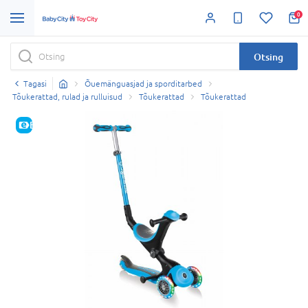
0
Otsing
Tagasi
Õuemänguasjad ja sporditarbed
Tõukerattad, rulad ja rulluisud
Tõukerattad
Tõukerattad
E-HIND