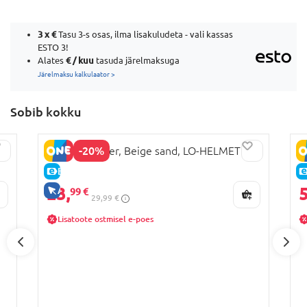
3 x
€
Tasu 3-s osas, ilma lisakuludeta - vali kassas
ESTO 3!
€ / kuu
Alates
tasuda järelmaksuga
Järelmaksu kalkulaator >
Sobib kokku
-20%
LIONELO kiiver, Beige sand, LO-HELMET
M
E-HIND
23,
5
AINULT VEEBIS
99 €
29,99 €
Lisatoote ostmisel e-poes