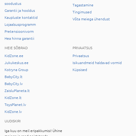
soodustus
Tagastamine
Garantii ja hooldus
Tingimused
Kaupluste kontaktid
Võta meiega ühendust
Lojaalsusprogramm
Pretensioonivorm
Hea hinna garantii
MEIE SÕBRAD
PRIVAATSUS
KidZone.ee
Privaatsus
Jukukeskus.ee
Isikuandmeid haldavad vormid
Kotryna Group
Küpsised
BabyCity.lt
BabyCity.lv
ZaisluPlaneta.lt
KidZone.lt
ToysPlanet.lv
KidZone.lv
UUDISKIRI
Iga kuu on meil eripakkumisi! Ühine