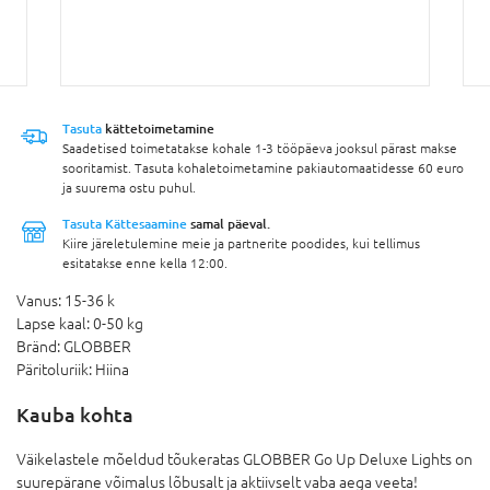
Tasuta
kättetoimetamine
Saadetised toimetatakse kohale 1-3 tööpäeva jooksul pärast makse
sooritamist. Tasuta kohaletoimetamine pakiautomaatidesse 60 euro
ja suurema ostu puhul.
Tasuta Kättesaamine
samal päeval.
Kiire järeletulemine meie ja partnerite poodides, kui tellimus
esitatakse enne kella 12:00.
Vanus:
15-36 k
Lapse kaal:
0-50 kg
Bränd:
GLOBBER
Päritoluriik:
Hiina
Kauba kohta
Väikelastele mõeldud tõukeratas GLOBBER Go Up Deluxe Lights on
suurepärane võimalus lõbusalt ja aktiivselt vaba aega veeta!