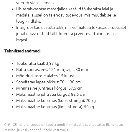
veereb stabiilsemalt.
Libisemisvastase materjaliga kaetud tõukeratta laial ja
madalal alusel on täiendav tugevdus, mis muudab selle
löögikindlaks.
Integreeritud esiratta lukk, mis võimaldab lukustada rooli. Sel
juhul ei saa rattaid külili keerata ja veerevad ainult edasi-
tagasi.
Tehnilised andmed:
Tõukeratta kaal: 3,97 kg
Ratta suurus: ees: 121 mm; taga: 80 mm
Mõeldud lastele alates 15 kuust.
Soovitatav lapse pikkus: 70 - 130 cm
Minimaalne juhtraua kõrgus: 67,5 cm
Maksimaalne juhtraua kõrgus: 82,5 cm
Maksimaalne koormus (koos istmega): 20 kg
Maksimaalne koormus (ilma istmeta): 50 kg
CE-märgis - toode on tootja poolt hinnatud ja see loetakse EL-i ohutus-,
tervise- ja keskkonnanõuetele vastavaks.