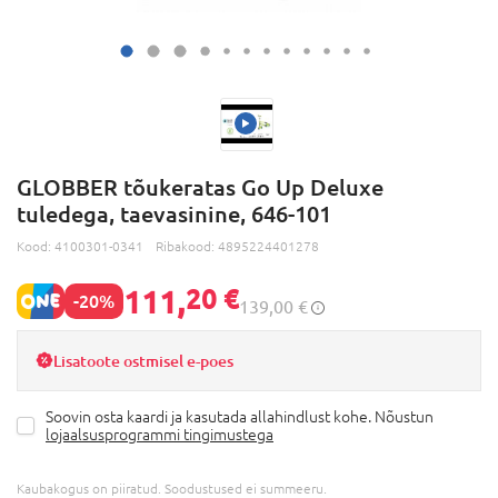
GLOBBER tõukeratas Go Up Deluxe
tuledega, taevasinine, 646-101
Kood:
4100301-0341
Ribakood:
4895224401278
111,
20 €
-20%
139,00 €
Lisatoote ostmisel e-poes
Soovin osta kaardi ja kasutada allahindlust kohe. Nõustun
lojaalsusprogrammi tingimustega
Kaubakogus on piiratud. Soodustused ei summeeru.