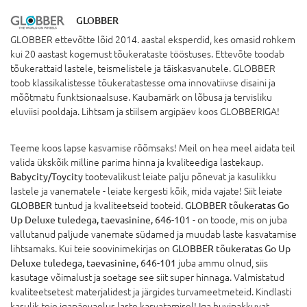
GLOBBER
GLOBBER ettevõtte lõid 2014. aastal eksperdid, kes omasid rohkem
kui 20 aastast kogemust tõukerataste tööstuses. Ettevõte toodab
tõukerattaid lastele, teismelistele ja täiskasvanutele. GLOBBER
toob klassikalistesse tõukeratastesse oma innovatiivse disaini ja
mõõtmatu funktsionaalsuse. Kaubamärk on lõbusa ja tervisliku
eluviisi pooldaja. Lihtsam ja stiilsem argipäev koos GLOBBERIGA!
Teeme koos lapse kasvamise rõõmsaks! Meil on hea meel aidata teil
valida ükskõik milline parima hinna ja kvaliteediga lastekaup.
Babycity/Toycity
tootevalikust leiate palju põnevat ja kasulikku
lastele ja vanematele - leiate kergesti kõik, mida vajate! Siit leiate
GLOBBER
tuntud ja kvaliteetseid tooteid.
GLOBBER tõukeratas Go
Up Deluxe tuledega, taevasinine, 646-101
- on toode, mis on juba
vallutanud paljude vanemate südamed ja muudab laste kasvatamise
lihtsamaks. Kui teie soovinimekirjas on
GLOBBER tõukeratas Go Up
Deluxe tuledega, taevasinine, 646-101
juba ammu olnud, siis
kasutage võimalust ja soetage see siit super hinnaga. Valmistatud
kvaliteetsetest materjalidest ja järgides turvameetmeteid. Kindlasti
kasulik teie igapäevaelus laste kasvatamisel! Iga huvipakkuvat