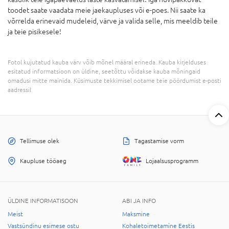
toodet saate vaadata meie jaekaupluses või e-poes. Nii saate ka
võrrelda erinevaid mudeleid, värve ja valida selle, mis meeldib teile
ja teie pisikesele!
Fotol kujutatud kauba värv võib mõnel määral erineda. Kauba kirjelduses
esitatud informatsioon on üldine, seetõttu võidakse kauba mõningaid
omadusi mitte mainida. Küsimuste tekkimisel ootame teie pöördumist e-posti
aadressil
Tellimuse olek
Tagastamise vorm
Kaupluse tööaeg
Lojaalsusprogramm
ÜLDINE INFORMATISOON
ABI JA INFO
Meist
Maksmine
Vastsündinu esimese ostu
Kohaletoimetamine Eestis