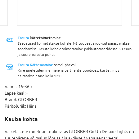
Tasuta
kättetoimetamine
Saadetised toimetatakse kohale 1-3 tööpäeva jooksul pärast makse
sooritamist. Tasuta kohaletoimetamine pakiautomaatidesse 60 euro
ja suurema ostu puhul.
Tasuta Kättesaamine
samal päeval.
Kiire järeletulemine meie ja partnerite poodides, kui tellimus
esitatakse enne kella 12:00.
Vanus:
15-36 k
Lapse kaal:
-
Bränd:
GLOBBER
Päritoluriik:
Hiina
Kauba kohta
Väikelastele mõeldud tõukeratas GLOBBER Go Up Deluxe Lights on
suurepärane võimalus lõbusalt ja aktiivselt vaba aega veeta!