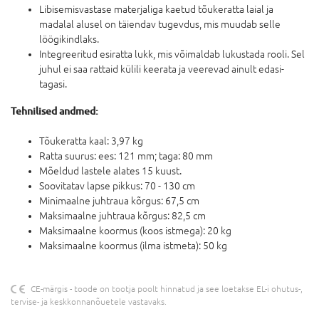
Libisemisvastase materjaliga kaetud tõukeratta laial ja
madalal alusel on täiendav tugevdus, mis muudab selle
löögikindlaks.
Integreeritud esiratta lukk, mis võimaldab lukustada rooli. Sel
juhul ei saa rattaid külili keerata ja veerevad ainult edasi-
tagasi.
Tehnilised andmed:
Tõukeratta kaal: 3,97 kg
Ratta suurus: ees: 121 mm; taga: 80 mm
Mõeldud lastele alates 15 kuust.
Soovitatav lapse pikkus: 70 - 130 cm
Minimaalne juhtraua kõrgus: 67,5 cm
Maksimaalne juhtraua kõrgus: 82,5 cm
Maksimaalne koormus (koos istmega): 20 kg
Maksimaalne koormus (ilma istmeta): 50 kg
CE-märgis - toode on tootja poolt hinnatud ja see loetakse EL-i ohutus-,
tervise- ja keskkonnanõuetele vastavaks.