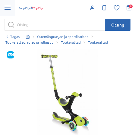
0
Otsing
Tagasi
Õuemänguasjad ja sporditarbed
Tõukerattad, rulad ja rulluisud
Tõukerattad
Tõukerattad
E-HIND