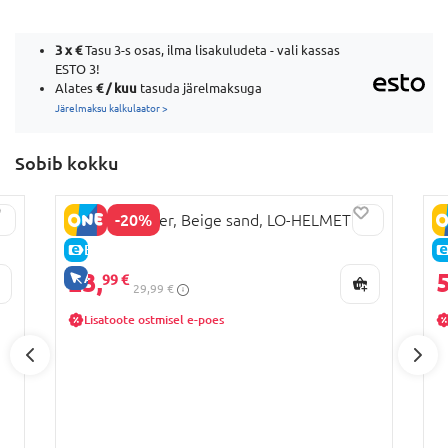
3 x
€
Tasu 3-s osas, ilma lisakuludeta - vali kassas
ESTO 3!
€ / kuu
Alates
tasuda järelmaksuga
Järelmaksu kalkulaator >
Sobib kokku
-20%
LIONELO kiiver, Beige sand, LO-HELMET
M
E-HIND
23,
5
AINULT VEEBIS
99 €
29,99 €
Lisatoote ostmisel e-poes