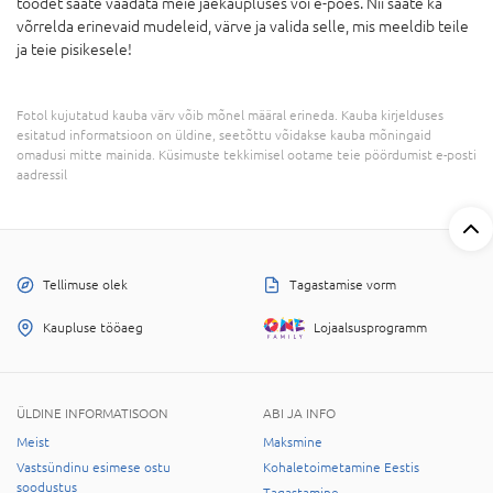
toodet saate vaadata meie jaekaupluses või e-poes. Nii saate ka
võrrelda erinevaid mudeleid, värve ja valida selle, mis meeldib teile
ja teie pisikesele!
Fotol kujutatud kauba värv võib mõnel määral erineda. Kauba kirjelduses
esitatud informatsioon on üldine, seetõttu võidakse kauba mõningaid
omadusi mitte mainida. Küsimuste tekkimisel ootame teie pöördumist e-posti
aadressil
Tellimuse olek
Tagastamise vorm
Kaupluse tööaeg
Lojaalsusprogramm
ÜLDINE INFORMATISOON
ABI JA INFO
Meist
Maksmine
Vastsündinu esimese ostu
Kohaletoimetamine Eestis
soodustus