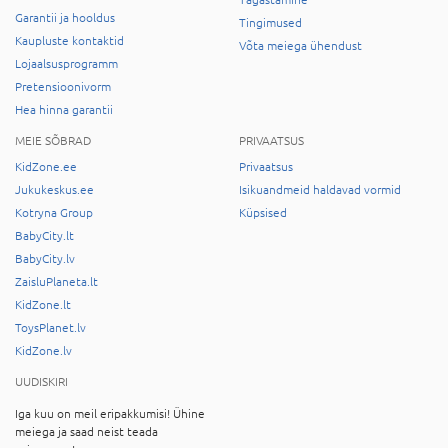
Tagastamine
Garantii ja hooldus
Tingimused
Kaupluste kontaktid
Võta meiega ühendust
Lojaalsusprogramm
Pretensioonivorm
Hea hinna garantii
MEIE SÕBRAD
PRIVAATSUS
KidZone.ee
Privaatsus
Jukukeskus.ee
Isikuandmeid haldavad vormid
Kotryna Group
Küpsised
BabyCity.lt
BabyCity.lv
ZaisluPlaneta.lt
KidZone.lt
ToysPlanet.lv
KidZone.lv
UUDISKIRI
Iga kuu on meil eripakkumisi! Ühine
meiega ja saad neist teada