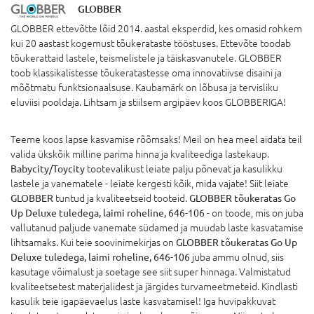
GLOBBER
GLOBBER ettevõtte lõid 2014. aastal eksperdid, kes omasid rohkem
kui 20 aastast kogemust tõukerataste tööstuses. Ettevõte toodab
tõukerattaid lastele, teismelistele ja täiskasvanutele. GLOBBER
toob klassikalistesse tõukeratastesse oma innovatiivse disaini ja
mõõtmatu funktsionaalsuse. Kaubamärk on lõbusa ja tervisliku
eluviisi pooldaja. Lihtsam ja stiilsem argipäev koos GLOBBERIGA!
Teeme koos lapse kasvamise rõõmsaks! Meil on hea meel aidata teil
valida ükskõik milline parima hinna ja kvaliteediga lastekaup.
Babycity/Toycity
tootevalikust leiate palju põnevat ja kasulikku
lastele ja vanematele - leiate kergesti kõik, mida vajate! Siit leiate
GLOBBER
tuntud ja kvaliteetseid tooteid.
GLOBBER tõukeratas Go
Up Deluxe tuledega, laimi roheline, 646-106
- on toode, mis on juba
vallutanud paljude vanemate südamed ja muudab laste kasvatamise
lihtsamaks. Kui teie soovinimekirjas on
GLOBBER tõukeratas Go Up
Deluxe tuledega, laimi roheline, 646-106
juba ammu olnud, siis
kasutage võimalust ja soetage see siit super hinnaga. Valmistatud
kvaliteetsetest materjalidest ja järgides turvameetmeteid. Kindlasti
kasulik teie igapäevaelus laste kasvatamisel! Iga huvipakkuvat