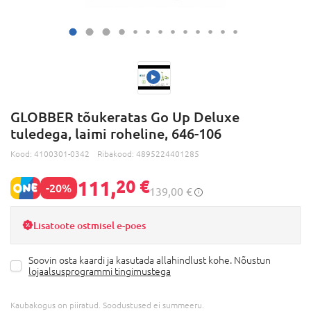
GLOBBER tõukeratas Go Up Deluxe
tuledega, laimi roheline, 646-106
Kood:
4100301-0342
Ribakood:
4895224401285
111,
20 €
-20%
139,00 €
Lisatoote ostmisel e-poes
Soovin osta kaardi ja kasutada allahindlust kohe. Nõustun
lojaalsusprogrammi tingimustega
Kaubakogus on piiratud. Soodustused ei summeeru.