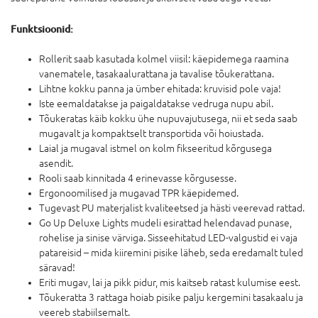
Funktsioonid:
Rollerit saab kasutada kolmel viisil: käepidemega raamina
vanematele, tasakaalurattana ja tavalise tõukerattana.
Lihtne kokku panna ja ümber ehitada: kruvisid pole vaja!
Iste eemaldatakse ja paigaldatakse vedruga nupu abil.
Tõukeratas käib kokku ühe nupuvajutusega, nii et seda saab
mugavalt ja kompaktselt transportida või hoiustada.
Laial ja mugaval istmel on kolm fikseeritud kõrgusega
asendit.
Rooli saab kinnitada 4 erinevasse kõrgusesse.
Ergonoomilised ja mugavad TPR käepidemed.
Tugevast PU materjalist kvaliteetsed ja hästi veerevad rattad.
Go Up Deluxe Lights mudeli esirattad helendavad punase,
rohelise ja sinise värviga. Sisseehitatud LED-valgustid ei vaja
patareisid – mida kiiremini pisike läheb, seda eredamalt tuled
säravad!
Eriti mugav, lai ja pikk pidur, mis kaitseb ratast kulumise eest.
Tõukeratta 3 rattaga hoiab pisike palju kergemini tasakaalu ja
veereb stabiilsemalt.