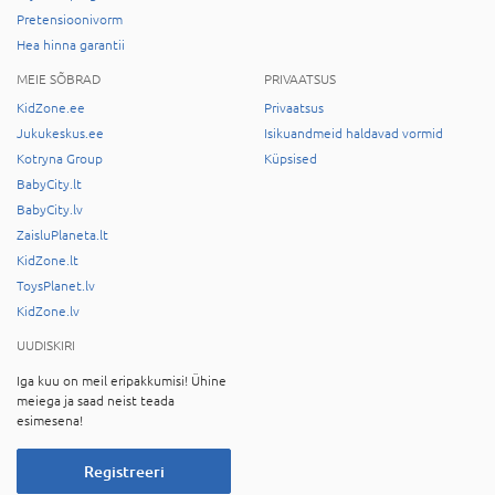
Pretensioonivorm
Hea hinna garantii
MEIE SÕBRAD
PRIVAATSUS
KidZone.ee
Privaatsus
Jukukeskus.ee
Isikuandmeid haldavad vormid
Kotryna Group
Küpsised
BabyCity.lt
BabyCity.lv
ZaisluPlaneta.lt
KidZone.lt
ToysPlanet.lv
KidZone.lv
UUDISKIRI
Iga kuu on meil eripakkumisi! Ühine
meiega ja saad neist teada
esimesena!
Registreeri