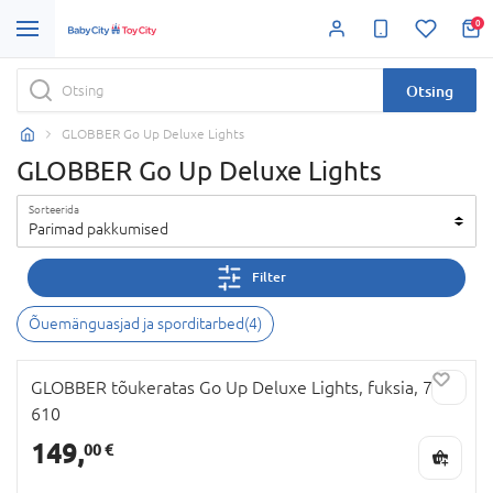
0
Otsing
GLOBBER Go Up Deluxe Lights
GLOBBER Go Up Deluxe Lights
Sorteerida
Parimad pakkumised
Filter
Õuemänguasjad ja sporditarbed
(
4
)
GLOBBER tõukeratas Go Up Deluxe Lights, fuksia, 748-
610
149,
00 €