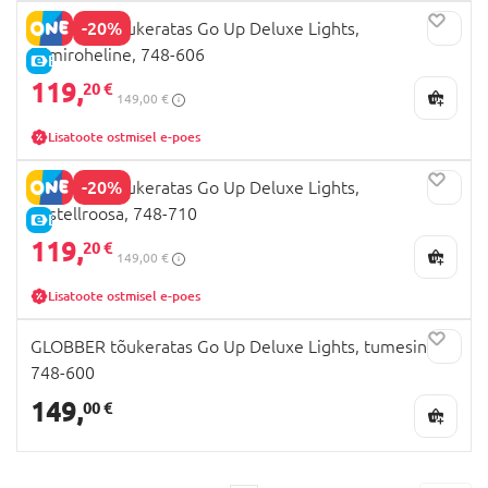
-20%
GLOBBER tõukeratas Go Up Deluxe Lights,
laimiroheline, 748-606
E-HIND
119,
20 €
149,00 €
Lisatoote ostmisel e-poes
-20%
GLOBBER tõukeratas Go Up Deluxe Lights,
pastellroosa, 748-710
E-HIND
119,
20 €
149,00 €
Lisatoote ostmisel e-poes
GLOBBER tõukeratas Go Up Deluxe Lights, tumesinine,
748-600
149,
00 €