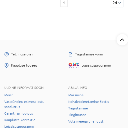
1
24
Tellimuse olek
Tagastamise vorm
Kaupluse tööaeg
Lojaalsusprogramm
ÜLDINE INFORMATISOON
ABI JA INFO
Meist
Maksmine
Vastsündinu esimese ostu
Kohaletoimetamine Eestis
soodustus
Tagastamine
Garantii ja hooldus
Tingimused
Kaupluste kontaktid
Võta meiega ühendust
Lojaalsusprogramm