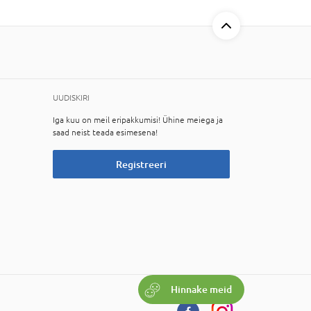
UUDISKIRI
Iga kuu on meil eripakkumisi! Ühine meiega ja
saad neist teada esimesena!
Registreeri
Hinnake meid