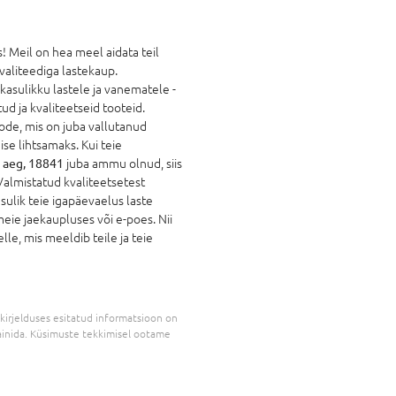
 Meil on hea meel aidata teil
kvaliteediga lastekaup.
 kasulikku lastele ja vanematele -
ud ja kvaliteetseid tooteid.
ode, mis on juba vallutanud
e lihtsamaks. Kui teie
 aeg, 18841
juba ammu olnud, siis
Valmistatud kvaliteetsetest
sulik teie igapäevaelus laste
eie jaekaupluses või e-poes. Nii
lle, mis meeldib teile ja teie
kirjelduses esitatud informatsioon on
inida. Küsimuste tekkimisel ootame