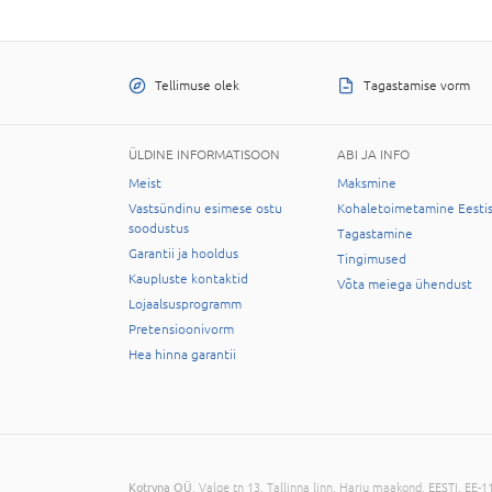
Tellimuse olek
Tagastamise vorm
ÜLDINE INFORMATISOON
ABI JA INFO
Meist
Maksmine
Vastsündinu esimese ostu
Kohaletoimetamine Eesti
soodustus
Tagastamine
Garantii ja hooldus
Tingimused
Kaupluste kontaktid
Võta meiega ühendust
Lojaalsusprogramm
Pretensioonivorm
Hea hinna garantii
Kotryna OÜ
, Valge tn 13, Tallinna linn, Harju maakond, EESTI, EE