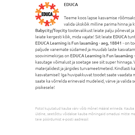
EDUCA
Teeme koos lapse kasvamise rõõmsaks!
valida ükskõik milline parima hinna ja 
Babycity/Toycity
tootevalikust leiate palju põnevat ja
leiate kergesti kõik, mida vajate! Siit leiate
EDUCA
tunt
EDUCA Learning is Fun lauamäng - aeg, 18841
- on to
paljude vanemate südamed ja muudab laste kasvatamis
soovinimekirjas on
EDUCA Learning is Fun lauamäng -
kasutage võimalust ja soetage see siit super hinnaga. 
materjalidest ja järgides turvameetmeteid. Kindlasti ka
kasvatamisel! Iga huvipakkuvat toodet saate vaadata m
saate ka võrrelda erinevaid mudeleid, värve ja valida se
pisikesele!
Fotol kujutatud kauba värv võib mõnel määral erineda. Kauba 
üldine, seetõttu võidakse kauba mõningaid omadusi mitte ma
teie pöördumist e-posti aadressil