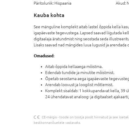
Päritoluriik:
Hispaania
Akud:
N
Kauba kohta
See mänguline komplekt aitab lastel õppida kella ka
igapäevaste tegevustega. Lapsed saavad liigutada kell
digitaalaja äratundmist ning seostada seda illustreer
Lisaks saavad nad mängides luua lugusid ja arendada 
Omadused:
Aitab õppida kellaaega mõistma.
Edendab tundide ja minutite mõistmist.
Õpetab seostama aega igapäevaste tegevusteg
Arendab loovust ja loogilist mõtlemist.
Komplekt sisaldab: 1 kokkupandavat kella, 39 üh
24 ühendatavat analoog- ja digitaalset ajakaarti,
CE-märgis - toode on tootja poolt hinnatud ja see loetakse
keskkonnanõuetele vastavaks.