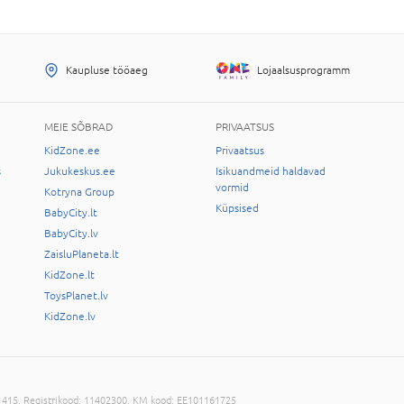
Kaupluse tööaeg
Lojaalsusprogramm
MEIE SÕBRAD
PRIVAATSUS
KidZone.ee
Privaatsus
s
Jukukeskus.ee
Isikuandmeid haldavad
vormid
Kotryna Group
Küpsised
BabyCity.lt
BabyCity.lv
ZaisluPlaneta.lt
KidZone.lt
ToysPlanet.lv
KidZone.lv
-11415, Registrikood: 11402300, KM kood: EE101161725