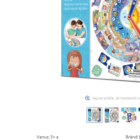
Vajuta pildile, et tootepilti
Vanus:
5+ a
Bränd: