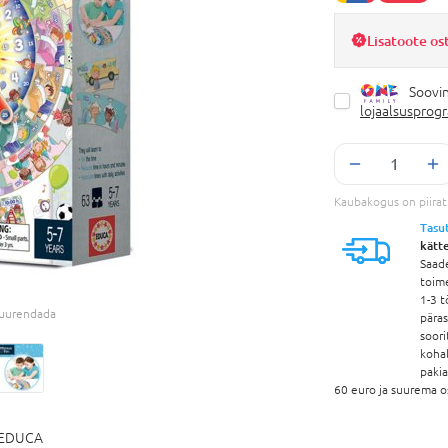
Lisatoote os
Soovin
lojaalsusprog
Kaubakogus on piira
Tasu
kätt
Saad
toim
1-3 t
 suurendada
pära
soori
koha
paki
60 euro ja suurema o
EDUCA