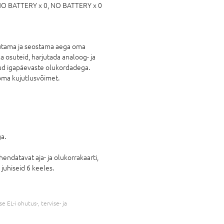
O BATTERY x 0,
NO BATTERY x 0
sutama ja seostama aega oma
a osuteid, harjutada analoog- ja
itud igapäevaste olukordadega.
oma kujutlusvõimet.
a.
endatavat aja- ja olukorrakaarti,
 juhiseid 6 keeles.
 EL-i ohutus-, tervise- ja