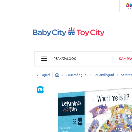
KAMPA
PEAKATALOOG
Tagasi
Lauamängud
Lauamängud
Strat
E-HIND