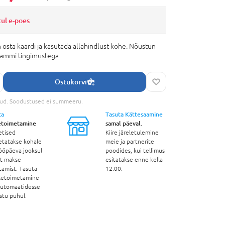
tul e-poes
 osta kaardi ja kasutada allahindlust kohe. Nõustun
rammi tingimustega
Ostukorvi
tud. Soodustused ei summeeru.
ta
Tasuta Kättesaamine
etoimetamine
samal päeval.
etised
Kiire järeletulemine
etatakse kohale
meie ja partnerite
ööpäeva jooksul
poodides, kui tellimus
st makse
esitatakse enne kella
tamist. Tasuta
12:00.
letoimetamine
automaatidesse
stu puhul.