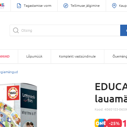
Tagastamise vorm
Tellimuse jälgimine
Kaup
ANIAD
Lõpumüük
Komplekt vastsündinule
Õuemäng
eegiamängud
EDUCA 
lauamä
Kood:
4060103-0659
1
-25%