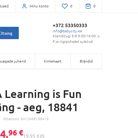
lused
Minu konto
0
0
+372 53350333
info@babycity.ee
Otsing
Klienditugi E-R 9:00-16:00; L-
P ja riigipühadel suletud
uasjade juhend
Kinkekaart
Brändid
Learning is Fun
ng - aeg, 18841
Ribakood:
8412668188419
4,
96 €
19,95 €