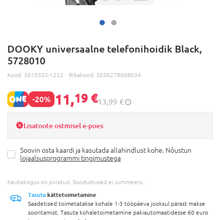
DOOKY universaalne telefonihoidik Black,
5728010
Kood:
3010503-1222
Ribakood:
5038278008034
11,
19 €
-20%
13,99 €
Lisatoote ostmisel e-poes
Soovin osta kaardi ja kasutada allahindlust kohe. Nõustun
lojaalsusprogrammi tingimustega
Kaubakogus on piiratud. Soodustused ei summeeru.
Tasuta
kättetoimetamine
Saadetised toimetatakse kohale 1-3 tööpäeva jooksul pärast makse
sooritamist. Tasuta kohaletoimetamine pakiautomaatidesse 60 euro