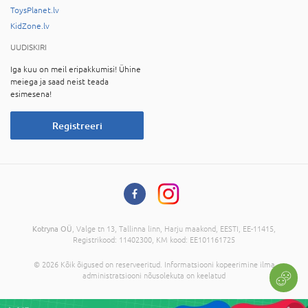
ToysPlanet.lv
KidZone.lv
UUDISKIRI
Iga kuu on meil eripakkumisi! Ühine
meiega ja saad neist teada
esimesena!
Registreeri
Kotryna OÜ
, Valge tn 13, Tallinna linn, Harju maakond, EESTI, EE-11415,
Registrikood: 11402300, KM kood: EE101161725
© 2026 Kõik õigused on reserveeritud. Informatsiooni kopeerimine ilma
administratsiooni nõusolekuta on keelatud