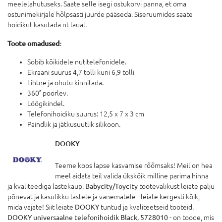
meelelahutuseks. Saate selle isegi ostukorvi panna, et oma
ostunimekirjale hõlpsasti juurde pääseda. Siseruumides saate
hoidikut kasutada nt laual.
Toote omadused:
Sobib kõikidele nutitelefonidele.
Ekraani suurus 4,7 tolli kuni 6,9 tolli
Lihtne ja ohutu kinnitada.
360° pöörlev.
Löögikindel.
Telefonihoidiku suurus: 12,5 x 7 x 3 cm
Paindlik ja jätkusuutlik silikoon.
DOOKY
Teeme koos lapse kasvamise rõõmsaks! Meil on hea
meel aidata teil valida ükskõik milline parima hinna
ja kvaliteediga lastekaup.
Babycity/Toycity
tootevalikust leiate palju
põnevat ja kasulikku lastele ja vanematele - leiate kergesti kõik,
mida vajate! Siit leiate
DOOKY
tuntud ja kvaliteetseid tooteid.
DOOKY universaalne telefonihoidik Black, 5728010
- on toode, mis