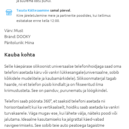
ja suurema ostu puhul.
Tasuta Kättesaamine
samal päeval.
Kiire järeletulemine meie ja partnerite poodides, kui tellimus
esitatakse enne kella 12:00.
Värv:
Must
Bränd:
DOOKY
Päritoluriik:
Hiina
Kauba kohta
Selle käepärase silikoonist universaalse telefonihoidjaga saad oma
telefoni asetada käru või vankri lükkesangale(universaalne, sobib
kõikidele mudelitele ja kaubamärkidele). Silikoonmaterjal tagab
haarde, nii et telefon püsib kindlalt ja on fikseeritud ilma
kriimustusteta. See on painduv, purunematu ja löögikindel.
Telefoni saab pöörata 360°, et saaksid telefoni asetada nii
horisontaalselt kui ka vertikaalselt, hoidiku saab asetada ka vankri
turvakaarele. Väga mugav ese, kui lähete välja, näiteks poodi või
jalutama. Ideaalne kasutamiseks ka jalgrattal käed-vabad
navigeerimiseks. See sobib teie auto peatoega tagaistme