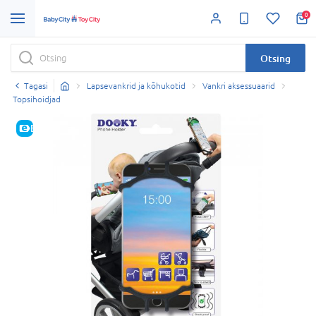
0
Otsing
Tagasi
Lapsevankrid ja kõhukotid
Vankri aksessuaarid
Topsihoidjad
E-HIND