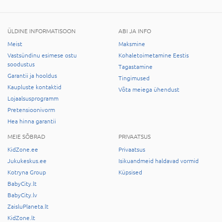
ÜLDINE INFORMATISOON
ABI JA INFO
Meist
Maksmine
Vastsündinu esimese ostu
Kohaletoimetamine Eestis
soodustus
Tagastamine
Garantii ja hooldus
Tingimused
Kaupluste kontaktid
Võta meiega ühendust
Lojaalsusprogramm
Pretensioonivorm
Hea hinna garantii
MEIE SÕBRAD
PRIVAATSUS
KidZone.ee
Privaatsus
Jukukeskus.ee
Isikuandmeid haldavad vormid
Kotryna Group
Küpsised
BabyCity.lt
BabyCity.lv
ZaisluPlaneta.lt
KidZone.lt