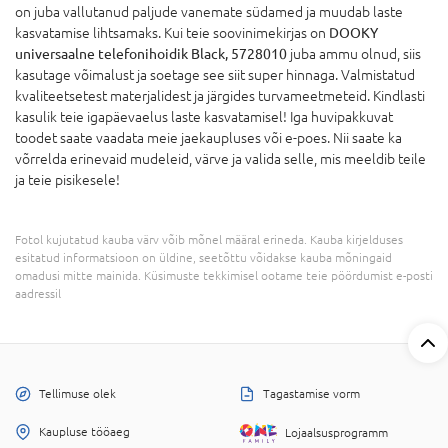
on juba vallutanud paljude vanemate südamed ja muudab laste
kasvatamise lihtsamaks. Kui teie soovinimekirjas on
DOOKY
universaalne telefonihoidik Black, 5728010
juba ammu olnud, siis
kasutage võimalust ja soetage see siit super hinnaga. Valmistatud
kvaliteetsetest materjalidest ja järgides turvameetmeteid. Kindlasti
kasulik teie igapäevaelus laste kasvatamisel! Iga huvipakkuvat
toodet saate vaadata meie jaekaupluses või e-poes. Nii saate ka
võrrelda erinevaid mudeleid, värve ja valida selle, mis meeldib teile
ja teie pisikesele!
Fotol kujutatud kauba värv võib mõnel määral erineda. Kauba kirjelduses
esitatud informatsioon on üldine, seetõttu võidakse kauba mõningaid
omadusi mitte mainida. Küsimuste tekkimisel ootame teie pöördumist e-posti
aadressil
Tellimuse olek
Tagastamise vorm
Kaupluse tööaeg
Lojaalsusprogramm