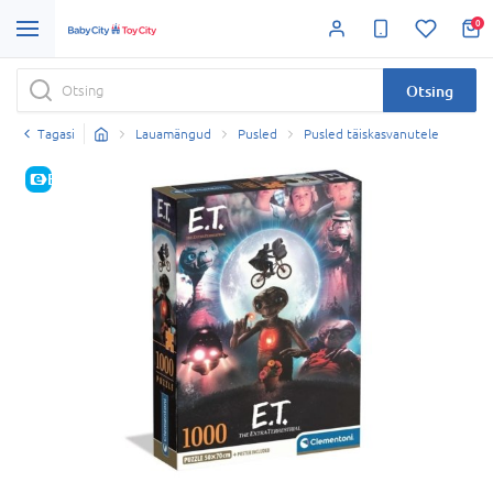
0
Otsing
Tagasi
Lauamängud
Pusled
Pusled täiskasvanutele
E-HIND