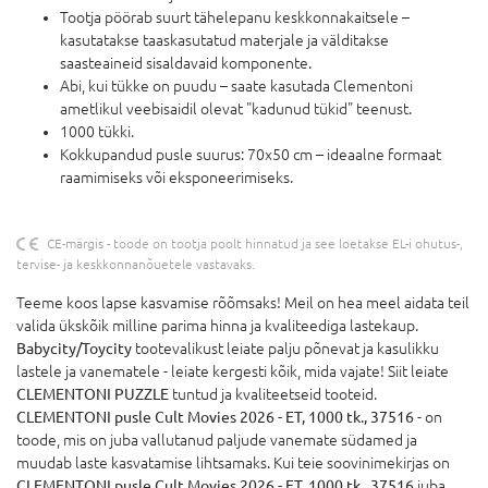
Tootja pöörab suurt tähelepanu keskkonnakaitsele –
kasutatakse taaskasutatud materjale ja välditakse
saasteaineid sisaldavaid komponente.
Abi, kui tükke on puudu – saate kasutada Clementoni
ametlikul veebisaidil olevat "kadunud tükid" teenust.
1000 tükki.
Kokkupandud pusle suurus: 70x50 cm – ideaalne formaat
raamimiseks või eksponeerimiseks.
CE-märgis - toode on tootja poolt hinnatud ja see loetakse EL-i ohutus-,
tervise- ja keskkonnanõuetele vastavaks.
Teeme koos lapse kasvamise rõõmsaks! Meil on hea meel aidata teil
valida ükskõik milline parima hinna ja kvaliteediga lastekaup.
Babycity/Toycity
tootevalikust leiate palju põnevat ja kasulikku
lastele ja vanematele - leiate kergesti kõik, mida vajate! Siit leiate
CLEMENTONI PUZZLE
tuntud ja kvaliteetseid tooteid.
CLEMENTONI pusle Cult Movies 2026 - ET, 1000 tk., 37516
- on
toode, mis on juba vallutanud paljude vanemate südamed ja
muudab laste kasvatamise lihtsamaks. Kui teie soovinimekirjas on
CLEMENTONI pusle Cult Movies 2026 - ET, 1000 tk., 37516
juba