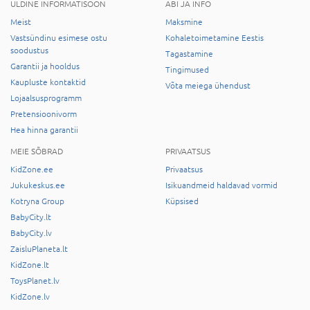
ÜLDINE INFORMATISOON
ABI JA INFO
Meist
Maksmine
Vastsündinu esimese ostu
Kohaletoimetamine Eestis
soodustus
Tagastamine
Garantii ja hooldus
Tingimused
Kaupluste kontaktid
Võta meiega ühendust
Lojaalsusprogramm
Pretensioonivorm
Hea hinna garantii
MEIE SÕBRAD
PRIVAATSUS
KidZone.ee
Privaatsus
Jukukeskus.ee
Isikuandmeid haldavad vormid
Kotryna Group
Küpsised
BabyCity.lt
BabyCity.lv
ZaisluPlaneta.lt
KidZone.lt
ToysPlanet.lv
KidZone.lv