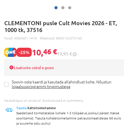
CLEMENTONI pusle Cult Movies 2026 - ET,
1000 tk, 37516
Kood:
4060601-1419
Ribakood:
8005125375165
10,
46 €
-25%
13,95 €
Lisatoote ostul e-poes
Soovin osta kaardi ja kasutada allahindlust kohe. Nõustun
lojaalsusprogrammi tingimustega
Kaubakogus on piiratud. Soodustused ei summeeru.
Tasuta
kättetoimetamine
Saadetised toimetatakse kohale 1-3 tööpäeva jooksul pärast makse
sooritamist. Tasuta kohaletoimetamine pakiautomaatidesse 60 euro
ja suurema ostu puhul.