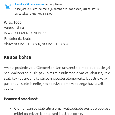
Tasuta Kättesaamine
samal päeval.
Kiire järeletulemine meie ja partnerite poodides, kui tellimus
esitatakse enne kella 12:00.
Parts:
1000
Vanus:
18+ a
Bränd:
CLEMENTONI PUZZLE
Päritoluriik:
Itaalia
Akud:
NO BATTERY x 0,
NO BATTERY x 0
Kauba kohta
Avasta puslede võlu Clementoni täiskasvanutele mõeldud puslega!
See kvaliteetne pusle pakub mitte ainult meeldivat väljakutset, vaid
saab kokkupanduna ka stiilseks sisustuselemendiks. Ideaalne valik
puslehuvilistele ja neile, kes soovivad oma vaba aega huvitavalt
veeta.
Peamised omadused:
Clementoni paistab silma oma kvaliteetsete puslede poolest,
millel on erksad ja detailsed illustratsioonid.