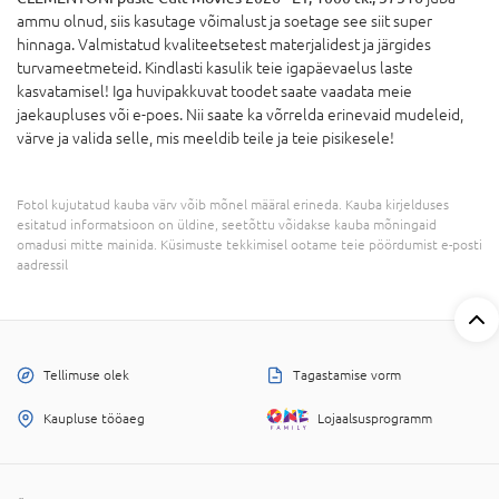
ammu olnud, siis kasutage võimalust ja soetage see siit super
hinnaga. Valmistatud kvaliteetsetest materjalidest ja järgides
turvameetmeteid. Kindlasti kasulik teie igapäevaelus laste
kasvatamisel! Iga huvipakkuvat toodet saate vaadata meie
jaekaupluses või e-poes. Nii saate ka võrrelda erinevaid mudeleid,
värve ja valida selle, mis meeldib teile ja teie pisikesele!
Fotol kujutatud kauba värv võib mõnel määral erineda. Kauba kirjelduses
esitatud informatsioon on üldine, seetõttu võidakse kauba mõningaid
omadusi mitte mainida. Küsimuste tekkimisel ootame teie pöördumist e-posti
aadressil
Tellimuse olek
Tagastamise vorm
Kaupluse tööaeg
Lojaalsusprogramm