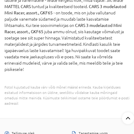
lastele ja vanematele - leiate kergesti kõik, mida vajate! Siit leiate
MATTEL CARS
tuntud ja kvaliteetseid tooteid.
CARS 3 mudelautod
Mini Racer, assort., GKF65
- on toode, mis on juba vallutanud
paljude vanemate südamed ja muudab laste kasvatamise
lihtsamaks. Kui teie soovinimekirjas on
CARS 3 mudelautod Mini
Racer, assort., GKF65
juba ammu olnud, siis kasutage võimalust ja
soetage see siit super hinnaga. Valmistatud kvaliteetsetest
materjalidest ja järgides turvameetmeteid. Kindlasti kasulik teie
igapäevaelus laste kasvatamisel! Iga huvipakkuvat toodet saate
vaadata meie jaekaupluses või e-poes. Nii saate ka võrrelda
erinevaid mudeleid, värve ja valida selle, mis meeldib teile ja teie
pisikesele!
Fotol kujutatud kauba värv võib mõnel määral erineda. Kauba kirjelduses
esitatud informatsioon on üldine, seetõttu võidakse kauba mõningaid
omadusi mitte mainida. Küsimuste tekkimisel ootame teie pöördumist e-posti
aadressil
Tellimuse olek
Tagastamise vorm