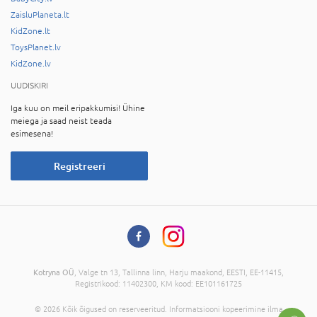
ZaisluPlaneta.lt
KidZone.lt
ToysPlanet.lv
KidZone.lv
UUDISKIRI
Iga kuu on meil eripakkumisi! Ühine
meiega ja saad neist teada
esimesena!
Registreeri
Kotryna OÜ
, Valge tn 13, Tallinna linn, Harju maakond, EESTI, EE-11415,
Registrikood: 11402300, KM kood: EE101161725
© 2026 Kõik õigused on reserveeritud. Informatsiooni kopeerimine ilma