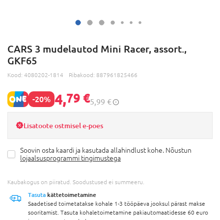
CARS 3 mudelautod Mini Racer, assort.,
GKF65
Kood:
4080202-1814
Ribakood:
887961825466
4,
79 €
-20%
5,99 €
Lisatoote ostmisel e-poes
Soovin osta kaardi ja kasutada allahindlust kohe. Nõustun
lojaalsusprogrammi tingimustega
Kaubakogus on piiratud. Soodustused ei summeeru.
Tasuta
kättetoimetamine
Saadetised toimetatakse kohale 1-3 tööpäeva jooksul pärast makse
sooritamist. Tasuta kohaletoimetamine pakiautomaatidesse 60 euro