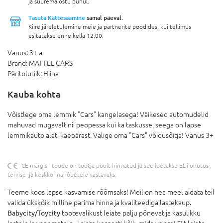
ja suurema ostu puhul.
Tasuta Kättesaamine
samal päeval.
Kiire järeletulemine meie ja partnerite poodides, kui tellimus
esitatakse enne kella 12:00.
Vanus:
3+ a
Bränd:
MATTEL CARS
Päritoluriik:
Hiina
Kauba kohta
Võistlege oma lemmik "Cars" kangelasega! Väikesed automudelid
mahuvad mugavalt nii peopessa kui ka taskusse, seega on lapse
lemmikauto alati käepärast. Valige oma "Cars" võidusõitja! Vanus 3+
CE-märgis - toode on tootja poolt hinnatud ja see loetakse EL-i ohutus-,
tervise- ja keskkonnanõuetele vastavaks.
Teeme koos lapse kasvamise rõõmsaks! Meil on hea meel aidata teil
valida ükskõik milline parima hinna ja kvaliteediga lastekaup.
Babycity/Toycity
tootevalikust leiate palju põnevat ja kasulikku