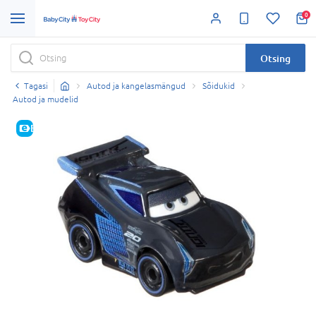
0
Otsing
Tagasi
Autod ja kangelasmängud
Sõidukid
Autod ja mudelid
E-HIND