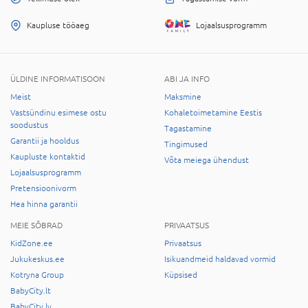
Kaupluse tööaeg
Lojaalsusprogramm
ÜLDINE INFORMATISOON
ABI JA INFO
Meist
Maksmine
Vastsündinu esimese ostu
Kohaletoimetamine Eestis
soodustus
Tagastamine
Garantii ja hooldus
Tingimused
Kaupluste kontaktid
Võta meiega ühendust
Lojaalsusprogramm
Pretensioonivorm
Hea hinna garantii
MEIE SÕBRAD
PRIVAATSUS
KidZone.ee
Privaatsus
Jukukeskus.ee
Isikuandmeid haldavad vormid
Kotryna Group
Küpsised
BabyCity.lt
BabyCity.lv