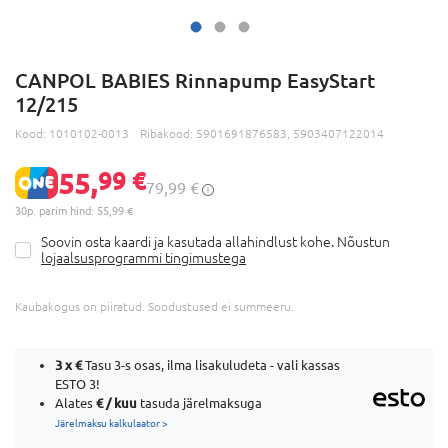
CANPOL BABIES Rinnapump EasyStart
12/215
Kood:
1010102-0013
Ribakood:
5901691876583, 5903407122014
55,
99 €
79,99 €
30p. parim hind: 55,99 €
Soovin osta kaardi ja kasutada allahindlust kohe. Nõustun
lojaalsusprogrammi tingimustega
Kaubakogus on piiratud. Soodustused ei summeeru.
3 x
€
Tasu 3-s osas, ilma lisakuludeta - vali kassas
ESTO 3!
€ / kuu
Alates
tasuda järelmaksuga
Järelmaksu kalkulaator >