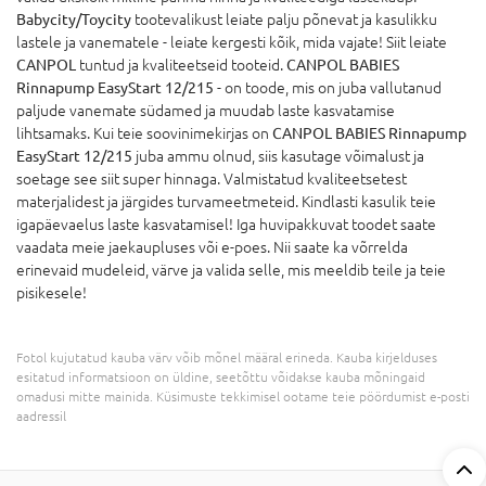
Babycity/Toycity
tootevalikust leiate palju põnevat ja kasulikku
lastele ja vanematele - leiate kergesti kõik, mida vajate! Siit leiate
CANPOL
tuntud ja kvaliteetseid tooteid.
CANPOL BABIES
Rinnapump EasyStart 12/215
- on toode, mis on juba vallutanud
paljude vanemate südamed ja muudab laste kasvatamise
lihtsamaks. Kui teie soovinimekirjas on
CANPOL BABIES Rinnapump
EasyStart 12/215
juba ammu olnud, siis kasutage võimalust ja
soetage see siit super hinnaga. Valmistatud kvaliteetsetest
materjalidest ja järgides turvameetmeteid. Kindlasti kasulik teie
igapäevaelus laste kasvatamisel! Iga huvipakkuvat toodet saate
vaadata meie jaekaupluses või e-poes. Nii saate ka võrrelda
erinevaid mudeleid, värve ja valida selle, mis meeldib teile ja teie
pisikesele!
Fotol kujutatud kauba värv võib mõnel määral erineda. Kauba kirjelduses
esitatud informatsioon on üldine, seetõttu võidakse kauba mõningaid
omadusi mitte mainida. Küsimuste tekkimisel ootame teie pöördumist e-posti
aadressil