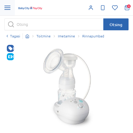
0
Otsing
Tagasi
Toitmine
Imetamine
Rinnapumbad
HEA HIND
E-HIND