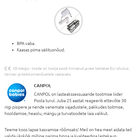
BPA vaba.
Kaasas piima säilitusnõud.
CE-märgis - toode on tootja poolt hinnatud ja see loetakse EL-i ohutus-,
tervise- ja keskkonnanõuetele vastavaks.
CANPOL
CANPOL on lasteakssessuaaride tootmise liider
Poola turul. Juba 25 aastat reageerib ettevõte 30
riigi pisipere ja nende vanemate vajadustele, pakkudes toitmise,
hooldamise, heaolu, mängu ja turvatoodete laia valikut.
Teeme koos lapse kasvamise rõõmsaks! Meil on hea meel aidata teil
valida ükskõik milline parima hinna ja kvaliteediga lastekaup.