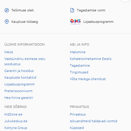
Tellimuse olek
Tagastamise vorm
Kaupluse tööaeg
Lojaalsusprogramm
ÜLDINE INFORMATISOON
ABI JA INFO
Meist
Maksmine
Vastsündinu esimese ostu
Kohaletoimetamine Eestis
soodustus
Tagastamine
Garantii ja hooldus
Tingimused
Kaupluste kontaktid
Võta meiega ühendust
Lojaalsusprogramm
Pretensioonivorm
Hea hinna garantii
MEIE SÕBRAD
PRIVAATSUS
KidZone.ee
Privaatsus
Jukukeskus.ee
Isikuandmeid haldavad vormid
Kotryna Group
Küpsised