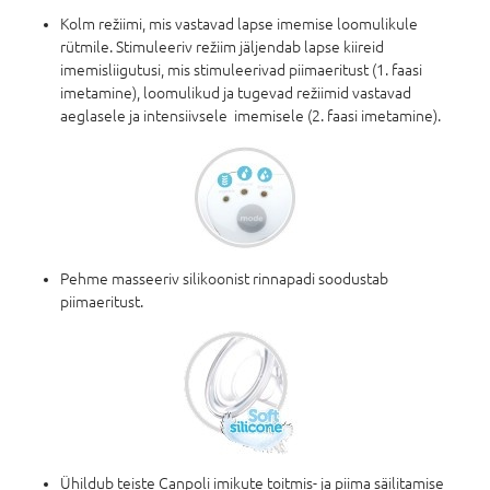
Kolm režiimi, mis vastavad lapse imemise loomulikule
rütmile. Stimuleeriv režiim jäljendab lapse kiireid
imemisliigutusi, mis stimuleerivad piimaeritust (1. faasi
imetamine), loomulikud ja tugevad režiimid vastavad
aeglasele ja intensiivsele imemisele (2. faasi imetamine).
Pehme masseeriv silikoonist rinnapadi soodustab
piimaeritust.
Ühildub teiste Canpoli imikute toitmis- ja piima säilitamise