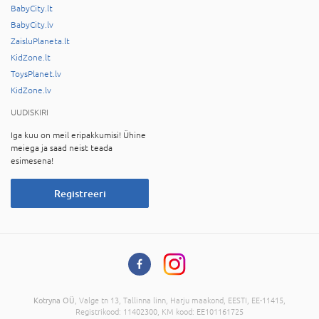
BabyCity.lt
BabyCity.lv
ZaisluPlaneta.lt
KidZone.lt
ToysPlanet.lv
KidZone.lv
UUDISKIRI
Iga kuu on meil eripakkumisi! Ühine
meiega ja saad neist teada
esimesena!
Registreeri
Kotryna OÜ
, Valge tn 13, Tallinna linn, Harju maakond, EESTI, EE-11415,
Registrikood: 11402300, KM kood: EE101161725