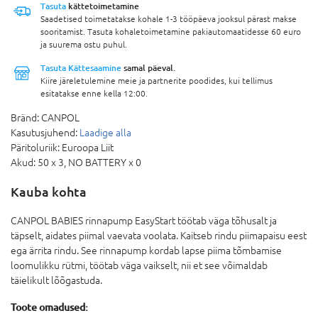
Tasuta
kättetoimetamine
Saadetised toimetatakse kohale 1-3 tööpäeva jooksul pärast makse
sooritamist. Tasuta kohaletoimetamine pakiautomaatidesse 60 euro
ja suurema ostu puhul.
Tasuta Kättesaamine
samal päeval.
Kiire järeletulemine meie ja partnerite poodides, kui tellimus
esitatakse enne kella 12:00.
Bränd:
CANPOL
Kasutusjuhend:
Laadige alla
Päritoluriik:
Euroopa Liit
Akud:
50 x 3,
NO BATTERY x 0
Kauba kohta
CANPOL BABIES rinnapump EasyStart töötab väga tõhusalt ja
täpselt, aidates piimal vaevata voolata. Kaitseb rindu piimapaisu eest
ega ärrita rindu. See rinnapump kordab lapse piima tõmbamise
loomulikku rütmi, töötab väga vaikselt, nii et see võimaldab
täielikult lõõgastuda.
Toote omadused: