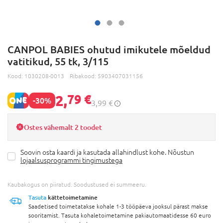
CANPOL BABIES ohutud imikutele mõeldud
vatitikud, 55 tk, 3/115
Kood:
1030208-0013
Ribakood:
5903407031156
2,
79 €
-30%
3,99 €
Ostes vähemalt 2 toodet
Soovin osta kaardi ja kasutada allahindlust kohe. Nõustun
lojaalsusprogrammi tingimustega
Kaubakogus on piiratud. Soodustused ei summeeru.
Tasuta
kättetoimetamine
Saadetised toimetatakse kohale 1-3 tööpäeva jooksul pärast makse
sooritamist. Tasuta kohaletoimetamine pakiautomaatidesse 60 euro