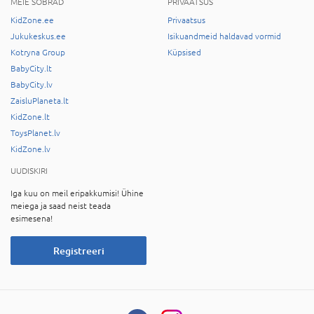
MEIE SÕBRAD
PRIVAATSUS
KidZone.ee
Privaatsus
Jukukeskus.ee
Isikuandmeid haldavad vormid
Kotryna Group
Küpsised
BabyCity.lt
BabyCity.lv
ZaisluPlaneta.lt
KidZone.lt
ToysPlanet.lv
KidZone.lv
UUDISKIRI
Iga kuu on meil eripakkumisi! Ühine
meiega ja saad neist teada
esimesena!
Registreeri