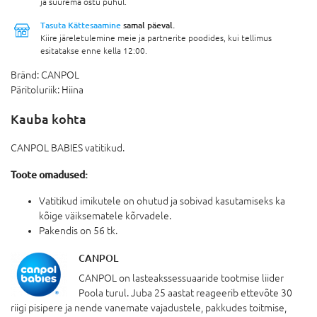
ja suurema ostu puhul.
Tasuta Kättesaamine
samal päeval.
Kiire järeletulemine meie ja partnerite poodides, kui tellimus
esitatakse enne kella 12:00.
Bränd:
CANPOL
Päritoluriik:
Hiina
Kauba kohta
CANPOL BABIES vatitikud.
Toote omadused:
Vatitikud imikutele on ohutud ja sobivad kasutamiseks ka
kõige väiksematele kõrvadele.
Pakendis on 56 tk.
CANPOL
CANPOL on lasteakssessuaaride tootmise liider
Poola turul. Juba 25 aastat reageerib ettevõte 30
riigi pisipere ja nende vanemate vajadustele, pakkudes toitmise,