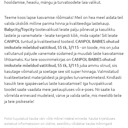
hooldamise, heaolu, mängu ja turvatoodete laia valikut.
Teeme koos lapse kasvamise rõõmsaks! Meil on hea meel aidata teil
valida ükskõik milline parima hinna ja kvaliteediga lastekaup.
Babycity/Toycity
tootevalikust leiate palju põnevat ja kasulikku
lastele ja vanematele - leiate kergesti kõik, mida vajate! Siit leiate
CANPOL
tuntud ja kvaliteetseid tooteid.
CANPOL BABIES ohutud
imikutele mõeldud vatitikud, 55 tk, 3/115
- on toode, mis on juba
vallutanud paljude vanemate südamed ja muudab laste kasvatamise
lihtsamaks. Kui teie soovinimekirjas on
CANPOL BABIES ohutud
imikutele mõeldud vatitikud, 55 tk, 3/115
juba ammu olnud, siis
kasutage võimalust ja soetage see siit super hinnaga. Valmistatud
kvaliteetsetest materjalidest ja järgides turvameetmeteid. Kindlasti
kasulik teie igapäevaelus laste kasvatamisel! Iga huvipakkuvat
toodet saate vaadata meie jaekaupluses või e-poes. Nii saate ka
võrrelda erinevaid mudeleid, värve ja valida selle, mis meeldib teile
ja teie pisikesele!
Fotol kujutatud kauba värv võib mõnel määral erineda. Kauba kirjelduses
esitatud informatsioon on üldine, seetõttu võidakse kauba mõningaid