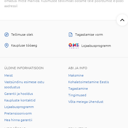
omadusi mitte mainida. Küsimuste tekkimisel ootame teie pöördumist e-posti
aadressil
Tellimuse olek
Tagastamise vorm
Kaupluse tööaeg
Lojaalsusprogramm
ÜLDINE INFORMATISOON
ABI JA INFO
Meist
Maksmine
Vastsündinu esimese ostu
Kohaletoimetamine Eestis
soodustus
Tagastamine
Garantii ja hooldus
Tingimused
Kaupluste kontaktid
Võta meiega ühendust
Lojaalsusprogramm
Pretensioonivorm
Hea hinna garantii