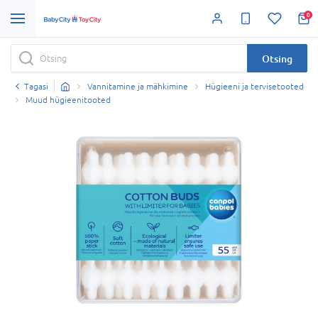
0
Otsing
Tagasi
Vannitamine ja mähkimine
Hügieeni ja tervisetooted
Muud hügieenitooted