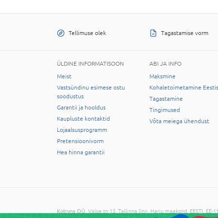
Tellimuse olek
Tagastamise vorm
ÜLDINE INFORMATISOON
ABI JA INFO
Meist
Maksmine
Vastsündinu esimese ostu
Kohaletoimetamine Eesti
soodustus
Tagastamine
Garantii ja hooldus
Tingimused
Kaupluste kontaktid
Võta meiega ühendust
Lojaalsusprogramm
Pretensioonivorm
Hea hinna garantii
Kotryna OÜ
, Valge tn 13, Tallinna linn, Harju maakond, EESTI, EE