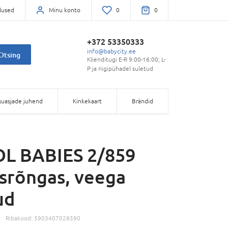
lused
Minu konto
0
0
+372 53350333
info@babycity.ee
Otsing
Klienditugi E-R 9:00-16:00; L-
P ja riigipühadel suletud
uasjade juhend
Kinkekaart
Brändid
L BABIES 2/859
srõngas, veega
ud
Ribakood:
5903407028590