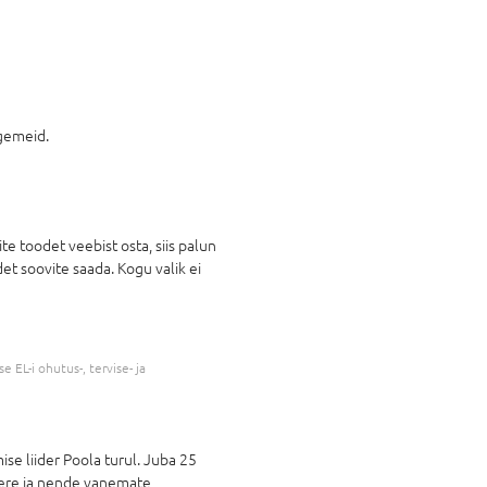
igemeid.
e toodet veebist osta, siis palun
et soovite saada. Kogu valik ei
 EL-i ohutus-, tervise- ja
e liider Poola turul. Juba 25
ipere ja nende vanemate