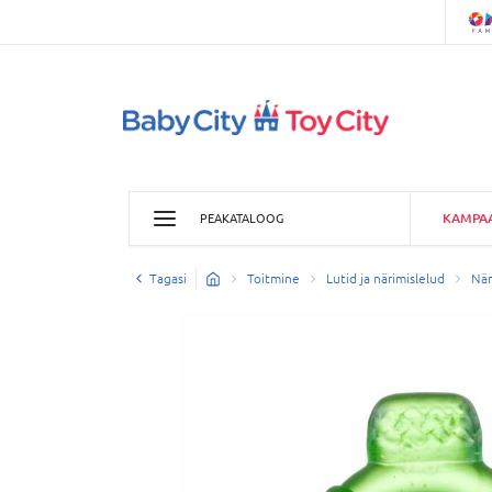
KAMPA
PEAKATALOOG
Tagasi
Toitmine
Lutid ja närimislelud
När