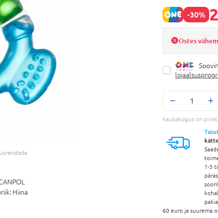
2
-30%
Ostes vähem
Soovin
lojaalsusprog
Kaubakogus on piira
Tasu
kätt
Saad
 suurendada
toim
1-3 t
pära
CANPOL
soori
riik:
Hiina
koha
paki
60 euro ja suurema o