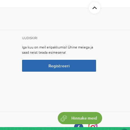
UUDISKIRI
Iga kuu on meil eripakkumisi! Ühine meiega ja
saad neist teada esimesena!
Registreeri
Hinnake meid