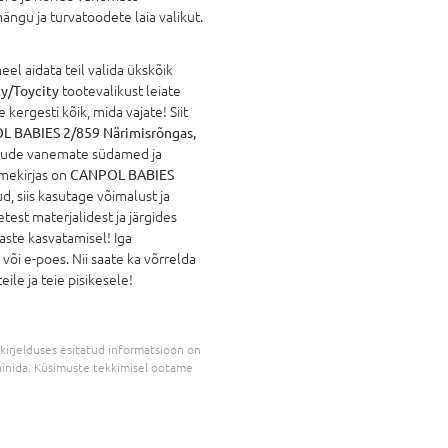
ängu ja turvatoodete laia valikut.
l aidata teil valida ükskõik
y/Toycity
tootevalikust leiate
 kergesti kõik, mida vajate! Siit
 BABIES 2/859 Närimisrõngas,
aljude vanemate südamed ja
imekirjas on
CANPOL BABIES
, siis kasutage võimalust ja
test materjalidest ja järgides
aste kasvatamisel! Iga
õi e-poes. Nii saate ka võrrelda
ile ja teie pisikesele!
kirjelduses esitatud informatsioon on
inida. Küsimuste tekkimisel ootame