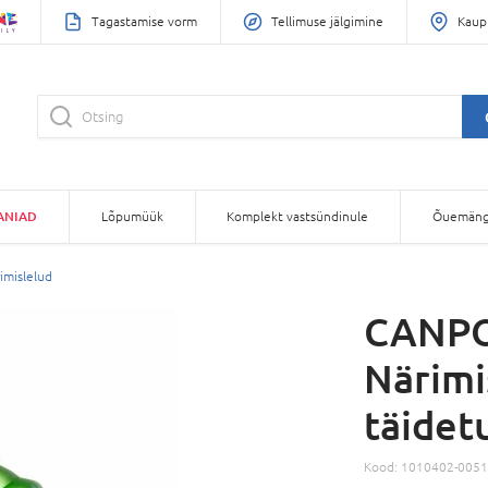
Tagastamise vorm
Tellimuse jälgimine
Kaup
ANIAD
Lõpumüük
Komplekt vastsündinule
Õuemäng
imislelud
CANPO
Närimi
täidet
Kood:
1010402-0051