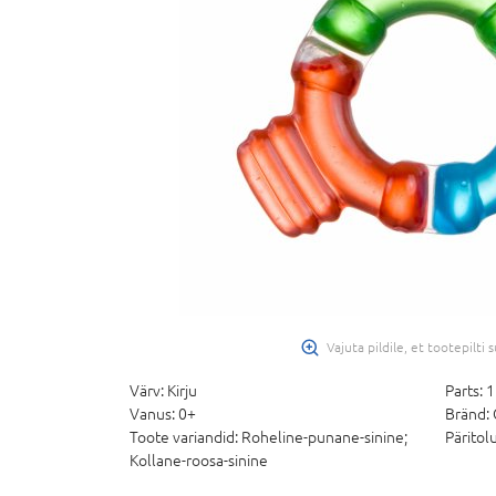
Vajuta pildile, et tootepilti
Värv:
Kirju
Parts:
1
Vanus:
0+
Bränd:
Toote variandid:
Roheline-punane-sinine;
Päritolu
Kollane-roosa-sinine