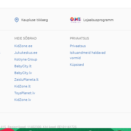
Kaupluse tööaeg
Lojaalsusprogramm
MEIE SÕBRAD
PRIVAATSUS
KidZone.ee
Privaatsus
s
Jukukeskus.ee
Isikuandmeid haldavad
vormid
Kotryna Group
Küpsised
BabyCity.lt
BabyCity.lv
ZaisluPlaneta.lt
KidZone.lt
ToysPlanet.lv
KidZone.lv
-11415, Registrikood: 11402300, KM kood: EE101161725