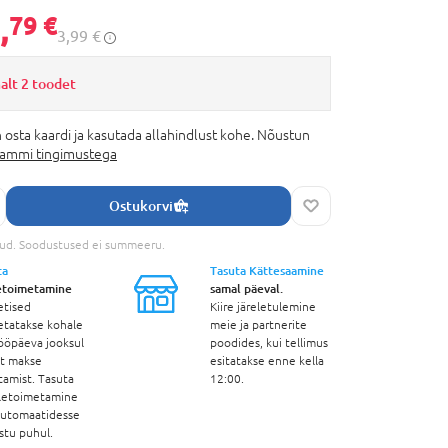
,
79 €
3,99 €
alt 2 toodet
 osta kaardi ja kasutada allahindlust kohe. Nõustun
rammi tingimustega
Ostukorvi
tud. Soodustused ei summeeru.
ta
Tasuta Kättesaamine
etoimetamine
samal päeval.
etised
Kiire järeletulemine
etatakse kohale
meie ja partnerite
ööpäeva jooksul
poodides, kui tellimus
st makse
esitatakse enne kella
tamist. Tasuta
12:00.
letoimetamine
automaatidesse
stu puhul.