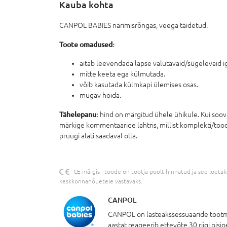
Kauba kohta
CANPOL BABIES närimisrõngas, veega täidetud.
Toote omadused:
aitab leevendada lapse valutavaid/sügelevaid 
mitte keeta ega külmutada.
võib kasutada külmkapi ülemises osas.
mugav hoida.
Tähelepanu:
hind on märgitud ühele ühikule. Kui soovit
märkige kommentaaride lahtris, millist komplekti/tood
pruugi alati saadaval olla.
CE-märgis - toode on tootja poolt hinnatud ja see loetakse
keskkonnanõuetele vastavaks.
CANPOL
CANPOL on lasteakssessuaaride tootmis
aastat reageerib ettevõte 30 riigi pis