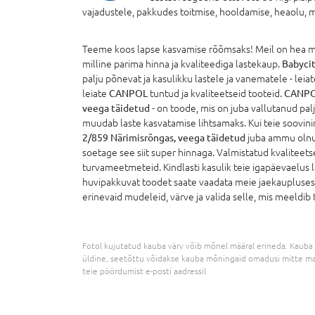
vajadustele, pakkudes toitmise, hooldamise, heaolu, m
Teeme koos lapse kasvamise rõõmsaks! Meil on hea mee
milline parima hinna ja kvaliteediga lastekaup.
Babycit
palju põnevat ja kasulikku lastele ja vanematele - leiate
leiate
CANPOL
tuntud ja kvaliteetseid tooteid.
CANPOL
veega täidetud
- on toode, mis on juba vallutanud p
muudab laste kasvatamise lihtsamaks. Kui teie soovin
2/859 Närimisrõngas, veega täidetud
juba ammu olnud
soetage see siit super hinnaga. Valmistatud kvaliteetse
turvameetmeteid. Kindlasti kasulik teie igapäevaelus l
huvipakkuvat toodet saate vaadata meie jaekaupluses v
erinevaid mudeleid, värve ja valida selle, mis meeldib te
Fotol kujutatud kauba värv võib mõnel määral erineda. Kauba 
üldine, seetõttu võidakse kauba mõningaid omadusi mitte ma
teie pöördumist e-posti aadressil