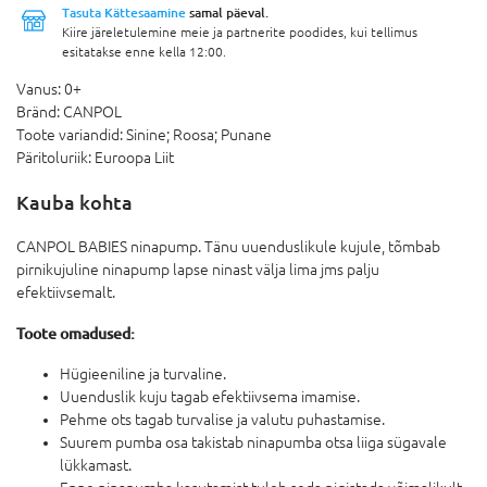
Tasuta Kättesaamine
samal päeval.
Kiire järeletulemine meie ja partnerite poodides, kui tellimus
esitatakse enne kella 12:00.
Vanus:
0+
Bränd:
CANPOL
Toote variandid:
Sinine; Roosa; Punane
Päritoluriik:
Euroopa Liit
Kauba kohta
CANPOL BABIES ninapump. Tänu uuenduslikule kujule, tõmbab
pirnikujuline ninapump lapse ninast välja lima jms palju
efektiivsemalt.
Toote omadused:
Hügieeniline ja turvaline.
Uuenduslik kuju tagab efektiivsema imamise.
Pehme ots tagab turvalise ja valutu puhastamise.
Suurem pumba osa takistab ninapumba otsa liiga sügavale
lükkamast.