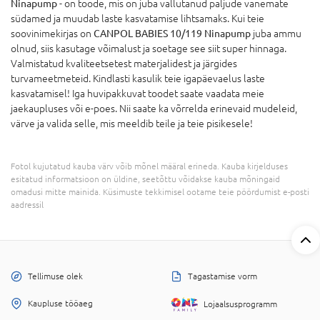
Ninapump
- on toode, mis on juba vallutanud paljude vanemate
südamed ja muudab laste kasvatamise lihtsamaks. Kui teie
soovinimekirjas on
CANPOL BABIES 10/119 Ninapump
juba ammu
olnud, siis kasutage võimalust ja soetage see siit super hinnaga.
Valmistatud kvaliteetsetest materjalidest ja järgides
turvameetmeteid. Kindlasti kasulik teie igapäevaelus laste
kasvatamisel! Iga huvipakkuvat toodet saate vaadata meie
jaekaupluses või e-poes. Nii saate ka võrrelda erinevaid mudeleid,
värve ja valida selle, mis meeldib teile ja teie pisikesele!
Fotol kujutatud kauba värv võib mõnel määral erineda. Kauba kirjelduses
esitatud informatsioon on üldine, seetõttu võidakse kauba mõningaid
omadusi mitte mainida. Küsimuste tekkimisel ootame teie pöördumist e-posti
aadressil
Tellimuse olek
Tagastamise vorm
Kaupluse tööaeg
Lojaalsusprogramm