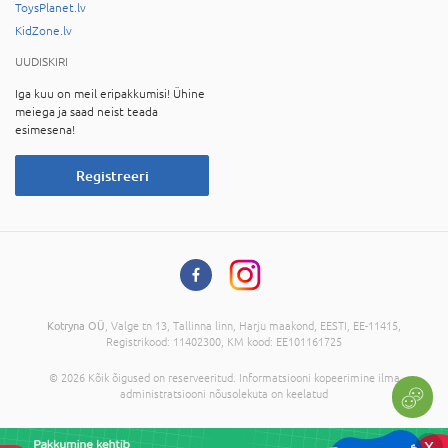
ToysPlanet.lv
KidZone.lv
UUDISKIRI
Iga kuu on meil eripakkumisi! Ühine
meiega ja saad neist teada
esimesena!
Registreeri
Kotryna OÜ
, Valge tn 13, Tallinna linn, Harju maakond, EESTI, EE-11415,
Registrikood: 11402300, KM kood: EE101161725
© 2026 Kõik õigused on reserveeritud. Informatsiooni kopeerimine ilma
administratsiooni nõusolekuta on keelatud
X