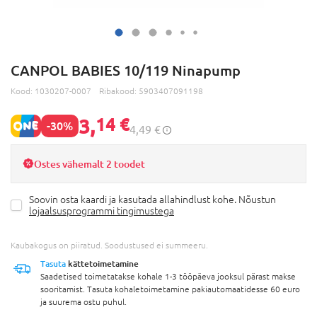
CANPOL BABIES 10/119 Ninapump
Kood:
1030207-0007
Ribakood:
5903407091198
3,
14 €
-30%
4,49 €
Ostes vähemalt 2 toodet
Soovin osta kaardi ja kasutada allahindlust kohe. Nõustun
lojaalsusprogrammi tingimustega
Kaubakogus on piiratud. Soodustused ei summeeru.
Tasuta
kättetoimetamine
Saadetised toimetatakse kohale 1-3 tööpäeva jooksul pärast makse
sooritamist. Tasuta kohaletoimetamine pakiautomaatidesse 60 euro
ja suurema ostu puhul.