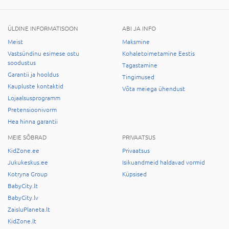
ÜLDINE INFORMATISOON
ABI JA INFO
Meist
Maksmine
Vastsündinu esimese ostu
Kohaletoimetamine Eestis
soodustus
Tagastamine
Garantii ja hooldus
Tingimused
Kaupluste kontaktid
Võta meiega ühendust
Lojaalsusprogramm
Pretensioonivorm
Hea hinna garantii
MEIE SÕBRAD
PRIVAATSUS
KidZone.ee
Privaatsus
Jukukeskus.ee
Isikuandmeid haldavad vormid
Kotryna Group
Küpsised
BabyCity.lt
BabyCity.lv
ZaisluPlaneta.lt
KidZone.lt