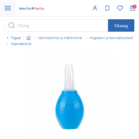
0
Otsing
Tagasi
Vannitamine ja mähkimine
Hügieeni ja tervisetooted
Aspiraatorid