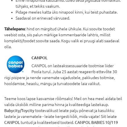
Enne ninapumba kasutamist tuleb seda pigistada võimalikult
tühjaks, et tekiks vaakum.
Pidage meeles katta üks ninapool kinni, kui teist puhastate.
Saadaval on erinevad värvused.
Tähelepanu
: hind on märgitud ühele ühikule. Kui soovite toodet
veebist osta, siis palun märkige kommentaaride lahtris, millist
komplekti/toodet soovite saada. Kogu valik ei pruugi alati saadaval
olla.
CANPOL
CANPOL on lasteakssessuaaride tootmise liider
Poola turul. Juba 25 aastat reageerib ettevõte 30
riigi pisipere ja nende vanemate vajadustele, pakkudes toitmise,
hooldamise, heaolu, mängu ja turvatoodete laia valikut.
Teeme koos lapse kasvamise rõõmsaks! Meil on hea meel aidata teil
valida ükskõik milline parima hinna ja kvaliteediga lastekaup.
Babycity/Toycity
tootevalikust leiate palju põnevat ja kasulikku
lastele ja vanematele - leiate kergesti kõik, mida vajate! Siit leiate
CANPOL
tuntud ja kvaliteetseid tooteid.
CANPOL BABIES 10/119