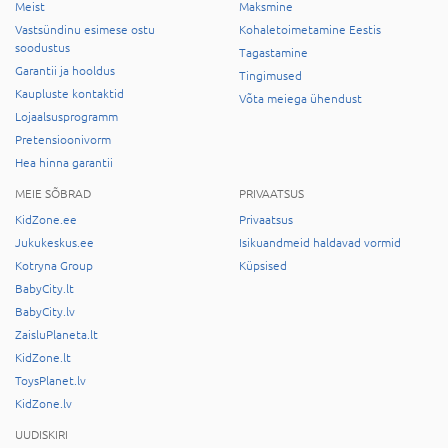
Meist
Maksmine
Vastsündinu esimese ostu
Kohaletoimetamine Eestis
soodustus
Tagastamine
Garantii ja hooldus
Tingimused
Kaupluste kontaktid
Võta meiega ühendust
Lojaalsusprogramm
Pretensioonivorm
Hea hinna garantii
MEIE SÕBRAD
PRIVAATSUS
KidZone.ee
Privaatsus
Jukukeskus.ee
Isikuandmeid haldavad vormid
Kotryna Group
Küpsised
BabyCity.lt
BabyCity.lv
ZaisluPlaneta.lt
KidZone.lt
ToysPlanet.lv
KidZone.lv
UUDISKIRI