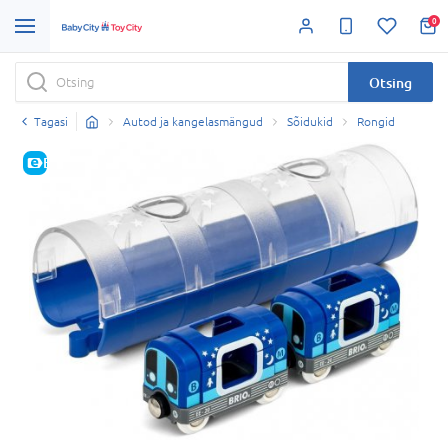
0
Otsing
Tagasi
Autod ja kangelasmängud
Sõidukid
Rongid
E-HIND