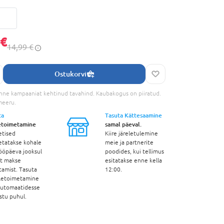
 €
14,99 €
Ostukorvi
nne kampaaniat kehtinud tavahind. Kaubakogus on piiratud.
meeru.
ta
Tasuta Kättesaamine
etoimetamine
samal päeval.
etised
Kiire järeletulemine
etatakse kohale
meie ja partnerite
ööpäeva jooksul
poodides, kui tellimus
st makse
esitatakse enne kella
tamist. Tasuta
12:00.
letoimetamine
automaatidesse
stu puhul.