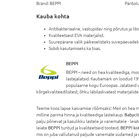
Bränd:
BEPPI
Päritolu
Kauba kohta
Antibakteriaalne, vastupidav ning põrutus ja libi
Kvaliteetsest EVA materjalist.
Suurepärane valik päikeselisteks suvepäevadek
Sobib kasutamiseks ka toas.
BEPPI
BEPPI – need on hea kvaliteediga, mo
lastejalatsid. Kaubamärk on loodud 199
populaarne kogu Euroopas. Jalatseid v
kõrgekvaliteedilistest, õhku läbilaskvatest materjalide
Teeme koos lapse kasvamise rõõmsaks! Meil on hea mee
milline parima hinna ja kvaliteediga lastekaup.
Babycit
palju põnevat ja kasulikku lastele ja vanematele - leiate
leiate
BEPPI
tuntud ja kvaliteetseid tooteid.
BEPPI ko
mis on juba vallutanud paljude vanemate südamed ja