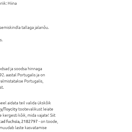
riik:
Hiina
semiskindla tallaga jalanõu.
s.
odsad ja soodsa hinnaga
2. aastal Portugalis ja on
almistatakse Portugalis,
st.
l aidata teil valida ükskõik
y/Toycity
tootevalikust leiate
 kergesti kõik, mida vajate! Siit
tad fuchsia, 2182797
- on toode,
 muudab laste kasvatamise