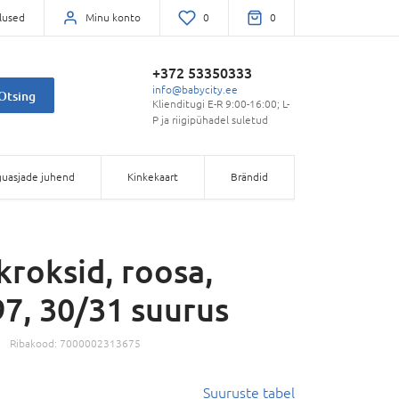
lused
Minu konto
0
0
+372 53350333
info@babycity.ee
Otsing
Klienditugi E-R 9:00-16:00; L-
P ja riigipühadel suletud
uasjade juhend
Kinkekaart
Brändid
kroksid, roosa,
7, 30/31 suurus
Ribakood:
7000002313675
Suuruste tabel