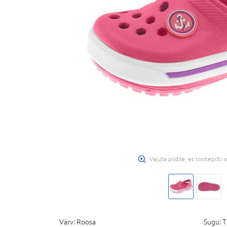
Vajuta pildile, et tootepilti
Värv:
Roosa
Sugu:
T