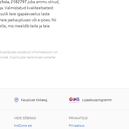
chsia, 2182797
juba ammu olnud,
ga. Valmistatud kvaliteetsetest
sulik teie igapäevaelus laste
eie jaekaupluses või e-poes. Nii
lle, mis meeldib teile ja teie
kirjelduses esitatud informatsioon on
inida. Küsimuste tekkimisel ootame
Kaupluse tööaeg
Lojaalsusprogramm
MEIE SÕBRAD
PRIVAATSUS
KidZone.ee
Privaatsus