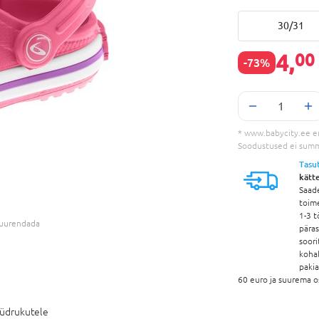
30/31
4,
00
-73%
* www.babycity.ee e
Soodustused ei sum
Tasu
kätt
Saad
toim
1-3 t
 suurendada
pära
soori
koha
paki
60 euro ja suurema o
üdrukutele