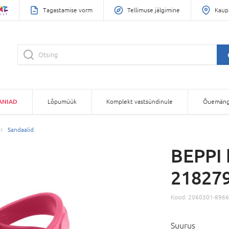
Tagastamise vorm
Tellimuse jälgimine
Kaup
ANIAD
Lõpumüük
Komplekt vastsündinule
Õuemäng
Sandaalid
BEPPI 
218279
Kood:
2060301-8966
Suurus