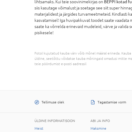
lihtsamaks. Kui teie soovinimekirjas on
BEPPI kotad fu
siis kasutage võimalust ja soetage see siit super hinna
materjalidest ja järgides turvameetmeteid. Kindlasti ka
kasvatamisel! Iga huvipakkuvat toodet saate vaadata m
saate ka võrrelda erinevaid mudeleid, värve ja valida se
pisikesele!
Fotol kujutatud kauba värv võib mõnel määral erineda. Kauba 
üldine, seetõttu võidakse kauba mõningaid omadusi mitte ma
teie pöördumist e-posti aadressil
Tellimuse olek
Tagastamise vorm
ÜLDINE INFORMATISOON
ABI JA INFO
Meist
Maksmine