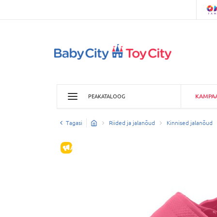
KAMPA
PEAKATALOOG
Tagasi
Riided ja jalanõud
Kinnised jalanõud
ALLAHINDLUS