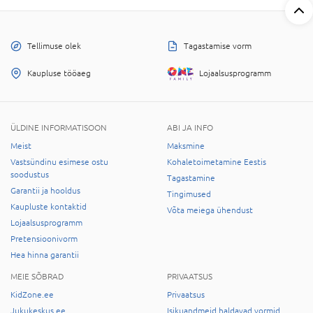
Tellimuse olek
Tagastamise vorm
Kaupluse tööaeg
Lojaalsusprogramm
ÜLDINE INFORMATISOON
ABI JA INFO
Meist
Maksmine
Vastsündinu esimese ostu
Kohaletoimetamine Eestis
soodustus
Tagastamine
Garantii ja hooldus
Tingimused
Kaupluste kontaktid
Võta meiega ühendust
Lojaalsusprogramm
Pretensioonivorm
Hea hinna garantii
MEIE SÕBRAD
PRIVAATSUS
KidZone.ee
Privaatsus
Jukukeskus.ee
Isikuandmeid haldavad vormid