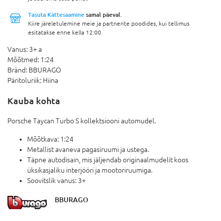
Tasuta Kättesaamine
samal päeval.
Kiire järeletulemine meie ja partnerite poodides, kui tellimus
esitatakse enne kella 12:00.
Vanus:
3+ a
Mõõtmed:
1:24
Bränd:
BBURAGO
Päritoluriik:
Hiina
Kauba kohta
Porsche Taycan Turbo S kollektsiooni automudel.
Mõõtkava: 1:24
Metallist avaneva pagasiruumi ja ustega.
Täpne autodisain, mis jäljendab originaalmudelit koos
üksikasjaliku interjööri ja mootoriruumiga.
Soovitslik vanus: 3+
BBURAGO