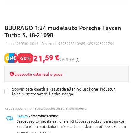
BBURAGO 1:24 mudelauto Porsche Taycan
Turbo S, 18-21098
Kood:
4080202-2018
Ribakood:
4893993210985, 4893993002764
21,
59 €
-20%
26,99 €
Lisatoote ostmisel e-poes
Soovin osta kaardi ja kasutada allahindlust kohe. Nõustun
lojaalsusprogrammi tingimustega
Kaubakogus on piiratud. Soodustused ei summeeru.
Tasuta
kättetoimetamine
Saadetised toimetatakse kohale 1-3 tööpäeva jooksul pärast makse
sooritamist. Tasuta kohaletoimetamine pakiautomaatidesse 60 euro
ja suurema ostu puhul.