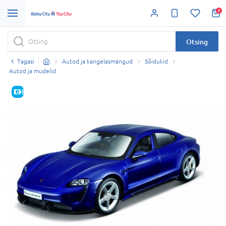
0
Otsing
Tagasi
Autod ja kangelasmängud
Sõidukid
Autod ja mudelid
E-HIND