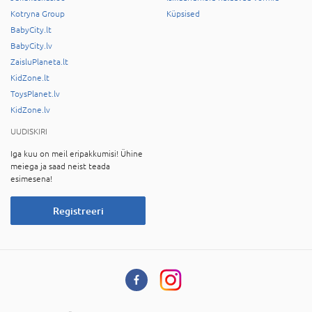
Kotryna Group
Küpsised
BabyCity.lt
BabyCity.lv
ZaisluPlaneta.lt
KidZone.lt
ToysPlanet.lv
KidZone.lv
UUDISKIRI
Iga kuu on meil eripakkumisi! Ühine
meiega ja saad neist teada
esimesena!
Registreeri