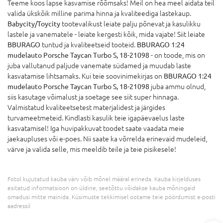
Teeme koos lapse kasvamise rõõmsaks! Meil on hea meel aidata teil
valida ükskõik milline parima hinna ja kvaliteediga lastekaup.
Babycity/Toycity
tootevalikust leiate palju põnevat ja kasulikku
lastele ja vanematele - leiate kergesti kõik, mida vajate! Siit leiate
BBURAGO
tuntud ja kvaliteetseid tooteid.
BBURAGO 1:24
mudelauto Porsche Taycan Turbo S, 18-21098
- on toode, mis on
juba vallutanud paljude vanemate südamed ja muudab laste
kasvatamise lihtsamaks. Kui teie soovinimekirjas on
BBURAGO 1:24
mudelauto Porsche Taycan Turbo S, 18-21098
juba ammu olnud,
siis kasutage võimalust ja soetage see siit super hinnaga.
Valmistatud kvaliteetsetest materjalidest ja järgides
turvameetmeteid. Kindlasti kasulik teie igapäevaelus laste
kasvatamisel! Iga huvipakkuvat toodet saate vaadata meie
jaekaupluses või e-poes. Nii saate ka võrrelda erinevaid mudeleid,
värve ja valida selle, mis meeldib teile ja teie pisikesele!
Fotol kujutatud kauba värv võib mõnel määral erineda. Kauba kirjelduses
esitatud informatsioon on üldine, seetõttu võidakse kauba mõningaid
omadusi mitte mainida. Küsimuste tekkimisel ootame teie pöördumist e-posti
aadressil