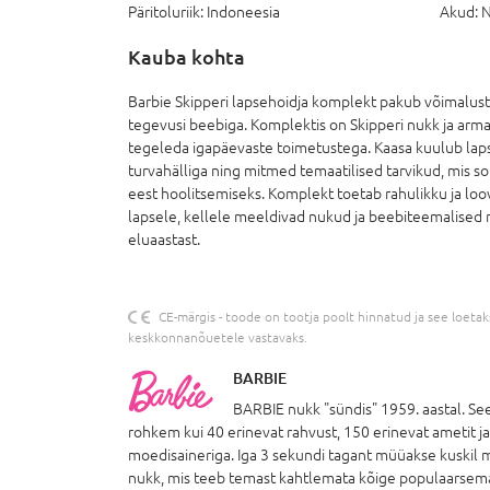
Päritoluriik:
Indoneesia
Akud:
N
Kauba kohta
Barbie Skipperi lapsehoidja komplekt pakub võimalust
tegevusi beebiga. Komplektis on Skipperi nukk ja arm
tegeleda igapäevaste toimetustega. Kaasa kuulub la
turvahälliga ning mitmed temaatilised tarvikud, mis so
eest hoolitsemiseks. Komplekt toetab rahulikku ja loo
lapsele, kellele meeldivad nukud ja beebiteemalised m
eluaastast.
CE-märgis - toode on tootja poolt hinnatud ja see loetakse
keskkonnanõuetele vastavaks.
BARBIE
BARBIE nukk "sündis" 1959. aastal. Se
rohkem kui 40 erinevat rahvust, 150 erinevat ametit j
moedisaineriga. Iga 3 sekundi tagant müüakse kuskil
nukk, mis teeb temast kahtlemata kõige populaarsema 