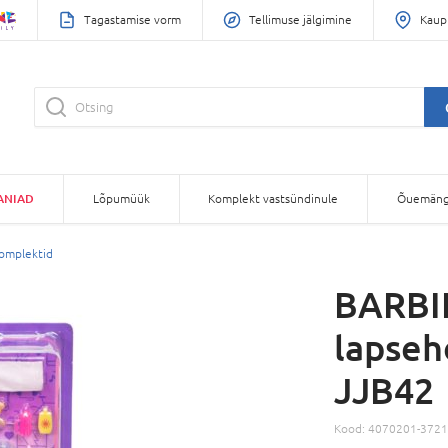
Tagastamise vorm
Tellimuse jälgimine
Kaup
ANIAD
Lõpumüük
Komplekt vastsündinule
Õuemäng
omplektid
BARBIE
lapseh
JJB42
Kood:
4070201-3721