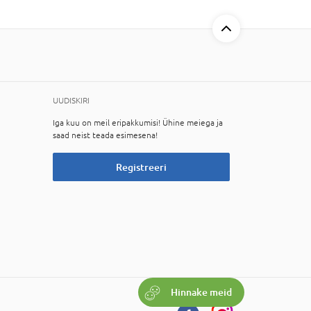
UUDISKIRI
Iga kuu on meil eripakkumisi! Ühine meiega ja
saad neist teada esimesena!
Registreeri
Hinnake meid