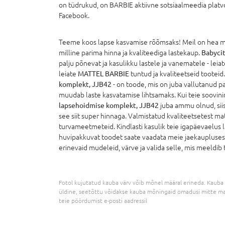
on tüdrukud, on BARBIE aktiivne sotsiaalmeedia platv
Facebook.
Teeme koos lapse kasvamise rõõmsaks! Meil on hea mee
milline parima hinna ja kvaliteediga lastekaup.
Babycit
palju põnevat ja kasulikku lastele ja vanematele - leiate
leiate
MATTEL BARBIE
tuntud ja kvaliteetseid tooteid
komplekt, JJB42
- on toode, mis on juba vallutanud 
muudab laste kasvatamise lihtsamaks. Kui teie soovin
lapsehoidmise komplekt, JJB42
juba ammu olnud, sii
see siit super hinnaga. Valmistatud kvaliteetsetest mate
turvameetmeteid. Kindlasti kasulik teie igapäevaelus l
huvipakkuvat toodet saate vaadata meie jaekaupluses v
erinevaid mudeleid, värve ja valida selle, mis meeldib te
Fotol kujutatud kauba värv võib mõnel määral erineda. Kauba 
üldine, seetõttu võidakse kauba mõningaid omadusi mitte ma
teie pöördumist e-posti aadressil