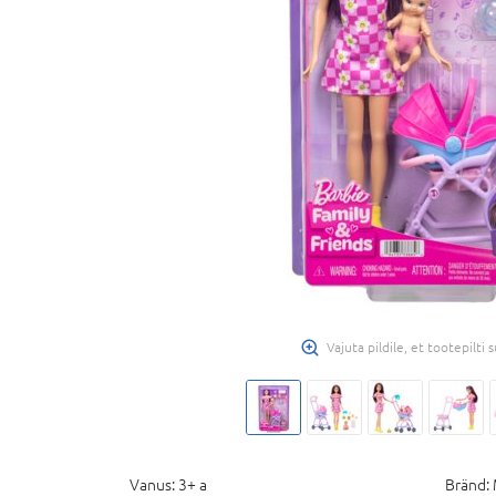
Vajuta pildile, et tootepilti
Vanus:
3+ a
Bränd: