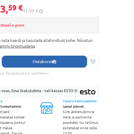
3,
59 €
41,99 €
tmisel e-poes
 osta kaardi ja kasutada allahindlust kohe. Nõustun
rammi tingimustega
Ostukorvi
tud. Soodustused ei summeeru.
 osas, ilma lisakuludeta - vali kassas ESTO 3!
ta
Tasuta Kättesaamine
etoimetamine
samal päeval.
etised
Kiire järeletulemine
etatakse kohale
meie ja partnerite
ööpäeva jooksul
poodides, kui tellimus
st makse
esitatakse enne kella
tamist. Tasuta
12:00.