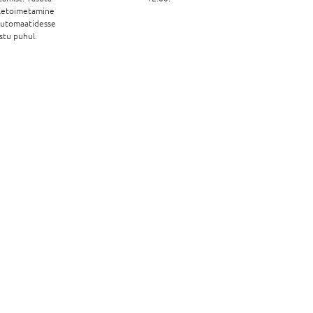
letoimetamine
automaatidesse
stu puhul.