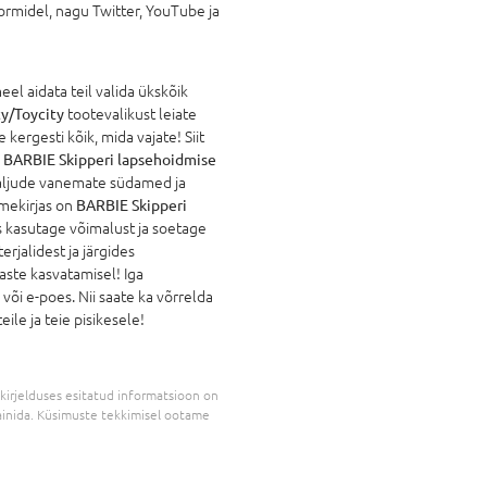
ormidel, nagu Twitter, YouTube ja
l aidata teil valida ükskõik
y/Toycity
tootevalikust leiate
 kergesti kõik, mida vajate! Siit
.
BARBIE Skipperi lapsehoidmise
paljude vanemate südamed ja
imekirjas on
BARBIE Skipperi
s kasutage võimalust ja soetage
rjalidest ja järgides
aste kasvatamisel! Iga
õi e-poes. Nii saate ka võrrelda
ile ja teie pisikesele!
kirjelduses esitatud informatsioon on
inida. Küsimuste tekkimisel ootame