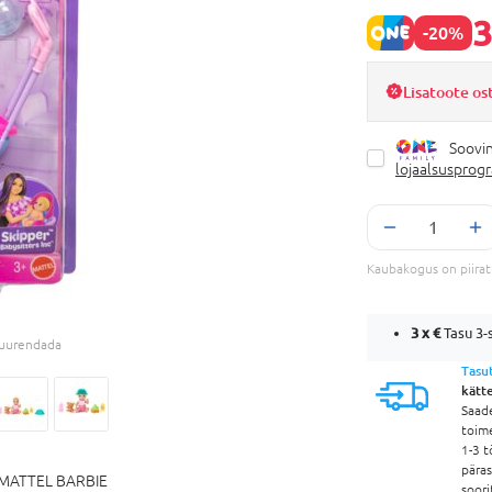
3
-20%
Lisatoote os
Soovin
lojaalsusprog
Kaubakogus on piira
3 x
€
Tasu 3-s
 suurendada
Tasu
kätt
Saad
toim
1-3 t
pära
MATTEL BARBIE
soori