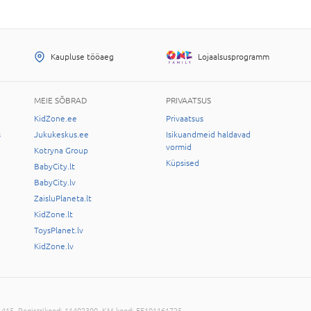
Kaupluse tööaeg
Lojaalsusprogramm
MEIE SÕBRAD
PRIVAATSUS
KidZone.ee
Privaatsus
s
Jukukeskus.ee
Isikuandmeid haldavad
vormid
Kotryna Group
Küpsised
BabyCity.lt
BabyCity.lv
ZaisluPlaneta.lt
KidZone.lt
ToysPlanet.lv
KidZone.lv
-11415, Registrikood: 11402300, KM kood: EE101161725