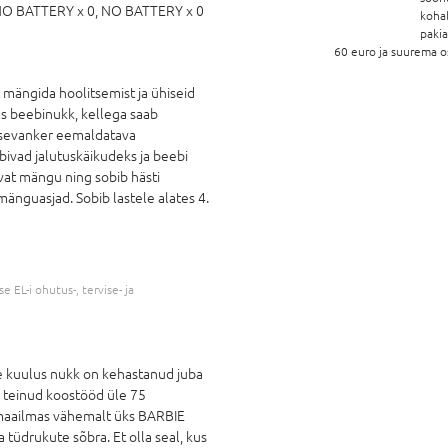
O BATTERY x 0,
NO BATTERY x 0
koha
paki
60 euro ja suurema o
 mängida hoolitsemist ja ühiseid
as beebinukk, kellega saab
psevanker eemaldatava
bivad jalutuskäikudeks ja beebi
vat mängu ning sobib hästi
änguasjad. Sobib lastele alates 4.
 EL-i ohutus-, tervise- ja
e kuulus nukk on kehastanud juba
a teinud koostööd üle 75
 maailmas vähemalt üks BARBIE
tüdrukute sõbra. Et olla seal, kus