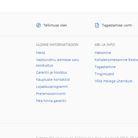
Tellimuse olek
Tagastamise vorm
ÜLDINE INFORMATISOON
ABI JA INFO
Meist
Maksmine
Vastsündinu esimese ostu
Kohaletoimetamine Eesti
soodustus
Tagastamine
Garantii ja hooldus
Tingimused
Kaupluste kontaktid
Võta meiega ühendust
Lojaalsusprogramm
Pretensioonivorm
Hea hinna garantii
Kotryna OÜ
, Valge tn 13, Tallinna linn, Harju maakond, EESTI, EE