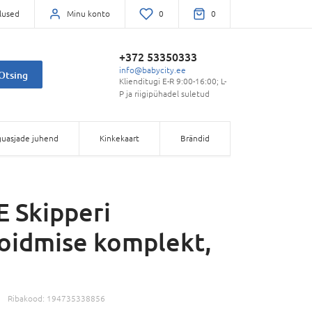
lused
Minu konto
0
0
+372 53350333
info@babycity.ee
Otsing
Klienditugi E-R 9:00-16:00; L-
P ja riigipühadel suletud
uasjade juhend
Kinkekaart
Brändid
 Skipperi
oidmise komplekt,
Ribakood:
194735338856