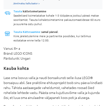
Järelmaksu kalkulaator >
Tasuta
kättetoimetamine
Saadetised toimetatakse kohale 1-3 tööpäeva jooksul pärast makse
sooritamist. Tasuta kohaletoimetamine pakiautomaatidesse 60 euro
ja suurema ostu puhul.
Tasuta Kättesaamine
samal päeval.
Kiire järeletulemine meie ja partnerite poodides, kui tellimus
esitatakse enne kella 12:00.
Vanus:
8+ a
Bränd:
LEGO ICONS
Päritoluriik:
Ungari
Kauba kohta
Lase oma loovus valla ja naudi bonsaikunsti selle ilusa LEGO®
bonsaipuu abil. See praktiline ehitusprojekt toob sinu päeva kindlasti
rahu. Tähista aastaaegade vaheldumist, vahetades roosad õied
roheliste lehtede vastu. Päästa oma kujutlusvõime valla ja kujunda
õisi, et luua oma ainulaadne väljapanek koos poti ja alusega.