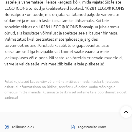
lastele ja vanematele - leiate kergesti kõik, mida vajate! Siit leiate
LEGO ICONS
tuntud ja kvaliteetseid tooteid.
10281 LEGO® ICONS
Bonsaipuu
- on toode, mis on juba vallutanud paljude vanemate
südamed ja muudab laste kasvatamise lihtsamaks. Kui teie
soovinimekirjas on
10281 LEGO® ICONS Bonsaipuu
juba ammu
olnud, siis kasutage võimalust ja soetage see siit super hinnaga.
Valmistatud kvaliteetsetest materjalidest ja järgides
turvameetmeteid. Kindlasti kasulik teie igapäevaelus laste
kasvatamisel! Iga huvipakkuvat toodet saate vaadata meie
jaekaupluses või e-poes. Nii saate ka võrrelda erinevaid mudeleid,
värve ja valida selle, mis meeldib teile ja teie pisikesele!
Fotol kujutatud kauba värv võib mõnel määral erineda. Kauba kirjelduses
esitatud informatsioon on üldine, seetõttu võidakse kauba mõningaid
omadusi mitte mainida. Küsimuste tekkimisel ootame teie pöördumist e-posti
aadressil
Tellimuse olek
Tagastamise vorm