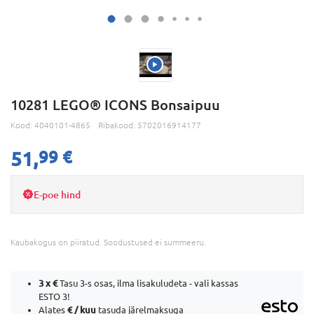
10281 LEGO® ICONS Bonsaipuu
Kood:
4040101-4865
Ribakood:
5702016914177
51,
99 €
E-poe hind
Kaubakogus on piiratud. Soodustused ei summeeru.
3 x
€
Tasu 3-s osas, ilma lisakuludeta - vali kassas
ESTO 3!
€ / kuu
Alates
tasuda järelmaksuga