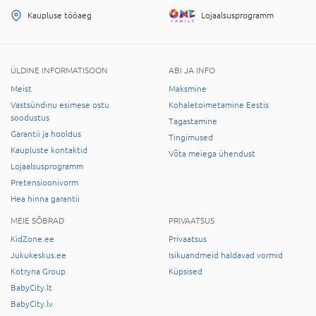
Kaupluse tööaeg
Lojaalsusprogramm
ÜLDINE INFORMATISOON
ABI JA INFO
Meist
Maksmine
Vastsündinu esimese ostu
Kohaletoimetamine Eestis
soodustus
Tagastamine
Garantii ja hooldus
Tingimused
Kaupluste kontaktid
Võta meiega ühendust
Lojaalsusprogramm
Pretensioonivorm
Hea hinna garantii
MEIE SÕBRAD
PRIVAATSUS
KidZone.ee
Privaatsus
Jukukeskus.ee
Isikuandmeid haldavad vormid
Kotryna Group
Küpsised
BabyCity.lt
BabyCity.lv