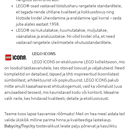
LEGO® osad vastavad tööstusharu rangetele standarditele,
et tagada nende ühtlane kvaliteet ja kokkusobivus ning
klotside kindel ühendamine ja eraldamine igal korral – seda
juba alates aastast 1958.
LEGO® osi kukutatakse, kuumutatakse, muljutakse,
väänatakse ja analüüsitakse. Nii võid kindel olla, et need
vastavad rangetele üleilmsetele ohutusstandarditele.
LEGO ICONS
LEGO ICONS on eksklusiivne LEGO kollektsioon, mis
on loodud täiskasvanutele, kes otsivad loovust ja väljakutseid. Need
komplektid on detailsed, täpsed ja tihti inspireeritud ikoonilistest
sümbolitest, arhitektuurist või popkultuurist. LEGO ICONS pakub
mitte ainult kaasahaaravat ehituskogemust, vaid ka võimalust luua
ainulaadseid teoseid, mis kaunistavad kodu või kontorit. Ideaalne
valik neile, kes hindavad kvaliteeti, detaile ja eksklusiivsust.
Teeme koos lapse kasvamise rõõmsaks! Meil on hea meel aidata teil
valida ükskõik milline parima hinna ja kvaliteediga lastekaup.
Babycity/Toycity
tootevalikust leiate palju põnevat ja kasulikku