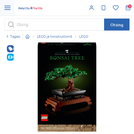
0
Otsing
Tagasi
LEGO ja konstruktorid
LEGO
HEA HIND
E-HIND