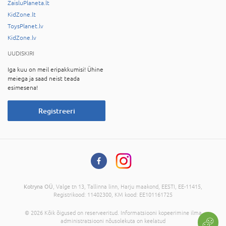
ZaisluPlaneta.lt
KidZone.lt
ToysPlanet.lv
KidZone.lv
UUDISKIRI
Iga kuu on meil eripakkumisi! Ühine
meiega ja saad neist teada
esimesena!
Registreeri
Kotryna OÜ
, Valge tn 13, Tallinna linn, Harju maakond, EESTI, EE-11415,
Registrikood: 11402300, KM kood: EE101161725
© 2026 Kõik õigused on reserveeritud. Informatsiooni kopeerimine ilma
administratsiooni nõusolekuta on keelatud