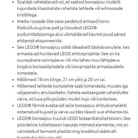
Sisaldab vahetatavaid osi, et saaksid bonsaipuu mudelit
kujundada klassikaliste roheliste lehtede või erkroosade
kirsiõitega.
Imetle roosade õite sisse peidetud armsaid konni.
Ristkülikukujuline pott ja liistudest LEGO®
puiduimitatsiooniga alus võimaldavad kaunist puud pärast
ehitamist eksponeerida.
See LEGO® bonsaipuu sobib ideaalselt täiskasvanutele, kes
armastavad huvitavaid LEGO ehitusprojekte. See on ka
suurepärane sünnipäeva- või mis tahes muu tähtpäeva
kingitus bonsaisõpradele või loovprojekte armastavatele
inimestele.
Mõõtmed: 18 cm kõrge, 21 cm pikk ja 20 cm lai.
Mõlemaid lehtede komplekte saab kohandada, muutes iga
väljapaneku ainulaadseks. Vaheta aastaaegade vaheldudes
värve, et luua pilkupüüdev mudel koju või kontorisse.
LEGO® fännid avastavad selle bonsaipuu ehituskomplekti
ootamatuid kujusid ja värve uurides täiesti uue ehitamisviisi.
LEGO® bonsaipuu kuulub LEGO botaanikakollektsiooni. See
pöördeline kollektsioon kasutab mitmeid elemente, mis on
valmistatud taimsest plastist ning toodetud säästvalt
hangitud suhkruroo abil.