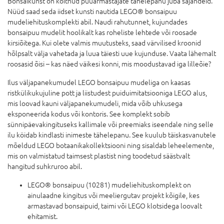
Bonsaikunst on köitnud puuarmastajate tähelepanu juba sajandeid.
Nüüd saad seda iidset kunsti nautida LEGO® bonsaipuu
mudeliehituskomplekti abil. Naudi rahutunnet, kujundades
bonsaipuu mudelit hoolikalt kas roheliste lehtede või roosade
kirsiõitega. Kui olete valmis muutusteks, saad värvilised kroonid
hõlpsalt välja vahetada ja luua täiesti uue kujunduse. Vaata lähemalt
roosasid õisi – kas näed väikesi konni, mis moodustavad iga lilleõie?
Ilus väljapanekumudel LEGO bonsaipuu mudeliga on kaasas
ristkülikukujuline pott ja liistudest puiduimitatsiooniga LEGO alus,
mis loovad kauni väljapanekumudeli, mida võib uhkusega
eksponeerida kodus või kontoris. See komplekt sobib
sünnipäevakingituseks kallimale või preemiaks iseendale ning selle
ilu köidab kindlasti inimeste tähelepanu. See kuulub täiskasvanutele
mõeldud LEGO botaanikakollektsiooni ning sisaldab leheelemente,
mis on valmistatud taimsest plastist ning toodetud säästvalt
hangitud suhkruroo abil.
LEGO® bonsaipuu (10281) mudeliehituskomplekt on
ainulaadne kingitus või meeliergutav projekt kõigile, kes
armastavad bonsaipuid, taimi või LEGO klotsidega loovalt
ehitamist.