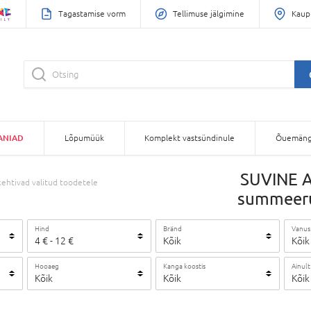
Tagastamise vorm
Tellimuse jälgimine
Kaup
ANIAD
Lõpumüük
Komplekt vastsündinule
Õuemäng
SUVINE A
ehtivad valitud toodetele
summeeru 
Hind
Bränd
Vanus
4
€
-
12
€
Kõik
Kõik
Hooaeg
Kanga koostis
Ainult
Kõik
Kõik
Kõik