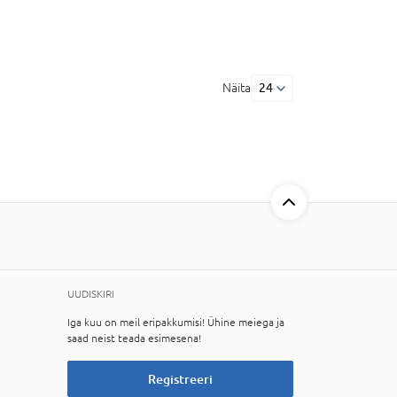
Näita
24
UUDISKIRI
Iga kuu on meil eripakkumisi! Ühine meiega ja
saad neist teada esimesena!
Registreeri