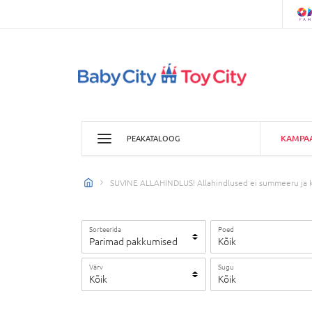
KAMPA
PEAKATALOOG
SUVINE ALLAHINDLUS! Allahindlused ei summeeru ja k
Sorteerida
Poed
Parimad pakkumised
Kõik
Värv
Sugu
Kõik
Kõik