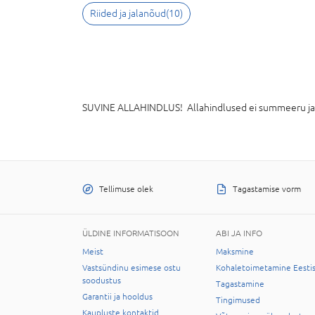
Riided ja jalanõud
(
10
)
SUVINE ALLAHINDLUS! Allahindlused ei summeeru ja k
Tellimuse olek
Tagastamise vorm
ÜLDINE INFORMATISOON
ABI JA INFO
Meist
Maksmine
Vastsündinu esimese ostu
Kohaletoimetamine Eesti
soodustus
Tagastamine
Garantii ja hooldus
Tingimused
Kaupluste kontaktid