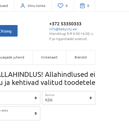
lused
Minu konto
0
0
+372 53350333
info@babycity.ee
Otsing
Klienditugi E-R 9:00-16:00; L-
P ja riigipühadel suletud
uasjade juhend
Kinkekaart
Brändid
LLAHINDLUS! Allahindlused ei
ja kehtivad valitud toodetele
Suurus
Kõik
 veebis