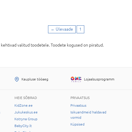
←
Ülevaade
1
ehtivad valitud toodetele. Toodete kogused on piiratud.
Kaupluse tööaeg
Lojaalsusprogramm
MEIE SÕBRAD
PRIVAATSUS
KidZone.ee
Privaatsus
s
Jukukeskus.ee
Isikuandmeid haldavad
vormid
Kotryna Group
Küpsised
BabyCity.lt