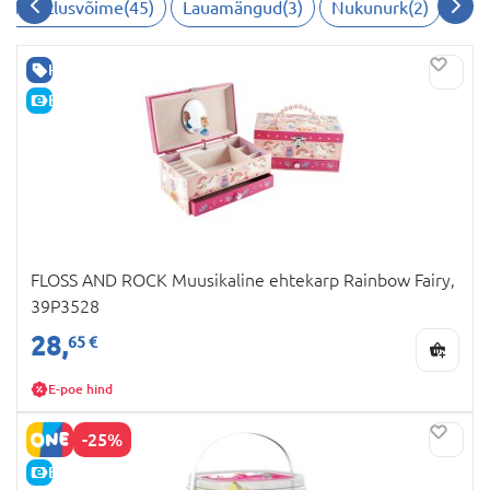
us, kujutlusvõime
(
45
)
Lauamängud
(
3
)
Nukunurk
(
2
)
HEA HIND
E-HIND
FLOSS AND ROCK Muusikaline ehtekarp Rainbow Fairy,
39P3528
28,
65 €
E-poe hind
-25%
E-HIND