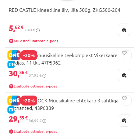
RED CASTLE kineetiline liiv, lilla 500g, ZKG500-204
5,
62 €
7,49 €
Kui ostad lisatoote e-poes
-20%
Floss & Rock muusikaline teekomplekt Vikerkaare
haldjas, 11 tk., 47P5962
E-HIND
30,
36 €
37,95 €
Lisatoote ostmisel e-poes
-20%
FLOSS AND ROCK Muusikaline ehtekarp 3 sahtliga
Enchanted, 43P6389
E-HIND
29,
59 €
36,99 €
Lisatoote ostmisel e-poes