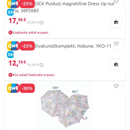
-25%
FLOSS AND ROCK Puidust magnetiline Dress Up nukk
Sofia, 36P2685
E-HIND
17,
96 €
23,95 €
Lisatoote ostul e-poes
-25%
RED CASTLE liivakunstikomplekt, Hobune, YKO-11
E-HIND
12,
74 €
16,99 €
Kui ostad lisatoote e-poes
-30%