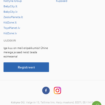
Kotryna Group
Küpsised
BabyCity.lt
BabyCity.lv
ZaisluPlaneta.lt
KidZone.lt
ToysPlanet.lv
KidZone.lv
UUDISKIRI
Iga kuu on meil eripakkumisi! Ühine
meiega ja saad neist teada
esimesena!
Registreeri
Kotryna OÜ
, Valge tn 13, Tallinna linn, Harju maakond, EESTI, EE-11415,