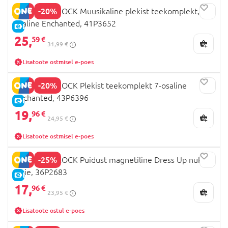
-20%
FLOSS AND ROCK Muusikaline plekist teekomplekt, 11-
osaline Enchanted, 41P3652
E-HIND
25,
59 €
31,99 €
Lisatoote ostmisel e-poes
-20%
FLOSS AND ROCK Plekist teekomplekt 7-osaline
Enchanted, 43P6396
E-HIND
19,
96 €
24,95 €
Lisatoote ostmisel e-poes
-25%
FLOSS AND ROCK Puidust magnetiline Dress Up nukk
Elsie, 36P2683
E-HIND
17,
96 €
23,95 €
Lisatoote ostul e-poes