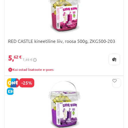
RED CASTLE kineetiline liiv, roosa 500g, ZKG500-203
5,
62 €
7,49 €
Kui ostad lisatoote e-poes
-25%
E-HIND