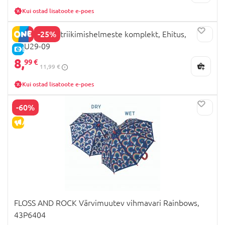
Kui ostad lisatoote e-poes
-25%
RED CASTLE triikimishelmeste komplekt, Ehitus,
BBU29-09
E-HIND
8,
99 €
11,99 €
Kui ostad lisatoote e-poes
-60%
ALLAHINDLUS
FLOSS AND ROCK Värvimuutev vihmavari Rainbows,
43P6404