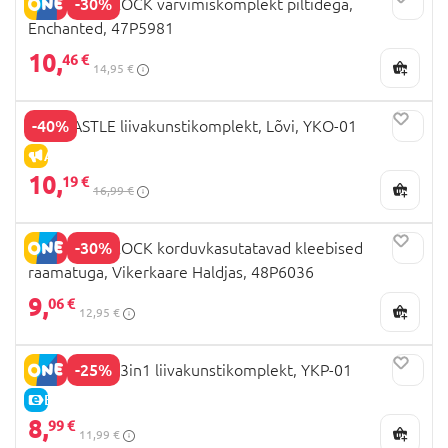
-30%
FLOSS AND ROCK värvimiskomplekt piltidega,
Enchanted, 47P5981
10,
46 €
14,95 €
-40%
RED CASTLE liivakunstikomplekt, Lõvi, YKO-01
ALLAHINDLUS
10,
19 €
16,99 €
-30%
FLOSS AND ROCK korduvkasutatavad kleebised
raamatuga, Vikerkaare Haldjas, 48P6036
9,
06 €
12,95 €
-25%
RED CASTLE 3in1 liivakunstikomplekt, YKP-01
E-HIND
8,
99 €
11,99 €