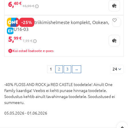
6,
40 €
15,99 €
-25%
RED CASTLE triikimishelmeste komplekt, Ookean,
BBU16-03
E-HIND
5,
99 €
7,99 €
Kui ostad lisatoote e-poes
1
2
3
→
24
-40% FLOSS AND ROCK ja RED CASTLE toodetele! Ainult One
Family kaardiga! Veebis ei kehti punase hinnaga toodetele.
Soodustus kehtib ainult tavahinnaga toodetele. Soodustused ei
summeeru.
05.05.2026 - 01.06.2026