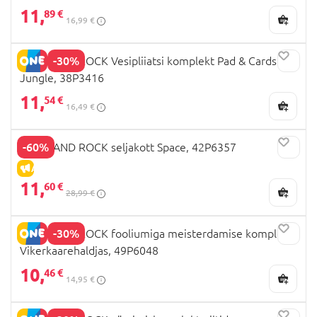
11,
89 €
16,99 €
-30%
FLOSS AND ROCK Vesipliiatsi komplekt Pad & Cards
Jungle, 38P3416
11,
54 €
16,49 €
-60%
FLOSS AND ROCK seljakott Space, 42P6357
ALLAHINDLUS
11,
60 €
28,99 €
-30%
FLOSS AND ROCK fooliumiga meisterdamise komplekt
Vikerkaarehaldjas, 49P6048
10,
46 €
14,95 €