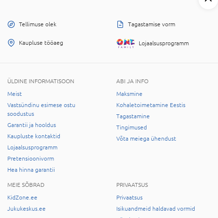
Tellimuse olek
Tagastamise vorm
Kaupluse tööaeg
Lojaalsusprogramm
ÜLDINE INFORMATISOON
ABI JA INFO
Meist
Maksmine
Vastsündinu esimese ostu
Kohaletoimetamine Eestis
soodustus
Tagastamine
Garantii ja hooldus
Tingimused
Kaupluste kontaktid
Võta meiega ühendust
Lojaalsusprogramm
Pretensioonivorm
Hea hinna garantii
MEIE SÕBRAD
PRIVAATSUS
KidZone.ee
Privaatsus
Jukukeskus.ee
Isikuandmeid haldavad vormid