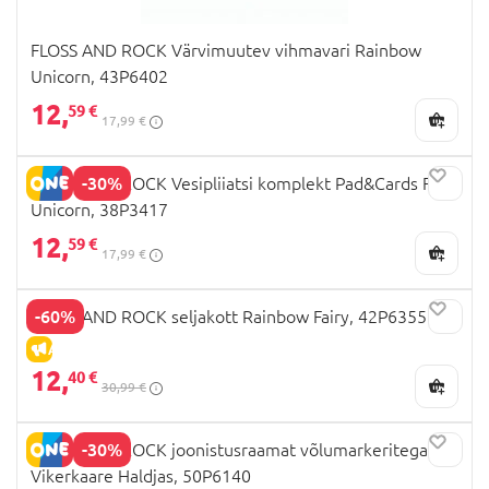
FLOSS AND ROCK Värvimuutev vihmavari Rainbow
Unicorn, 43P6402
12,
59 €
17,99 €
-30%
FLOSS AND ROCK Vesipliiatsi komplekt Pad&Cards Fairy
Unicorn, 38P3417
12,
59 €
17,99 €
-60%
FLOSS AND ROCK seljakott Rainbow Fairy, 42P6355
ALLAHINDLUS
12,
40 €
30,99 €
-30%
FLOSS AND ROCK joonistusraamat võlumarkeritega,
Vikerkaare Haldjas, 50P6140