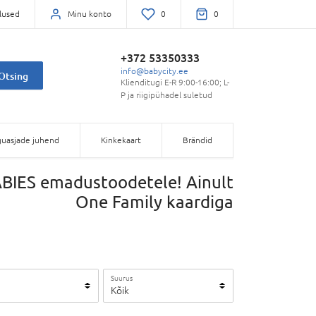
lused
Minu konto
0
0
+372 53350333
info@babycity.ee
Otsing
Klienditugi E-R 9:00-16:00; L-
P ja riigipühadel suletud
uasjade juhend
Kinkekaart
Brändid
IES emadustoodetele! Ainult
One Family kaardiga
Suurus
Kõik