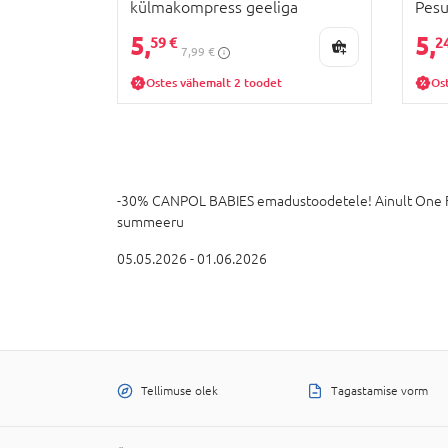
külmakompress geeliga
Pesu
rindadele, 2 tk., 78/023
5,
5,
59 €
2
7,99 €
Ostes vähemalt 2 toodet
Os
-30% CANPOL BABIES emadustoodetele! Ainult One Fami
summeeru
05.05.2026 - 01.06.2026
Tellimuse olek
Tagastamise vorm