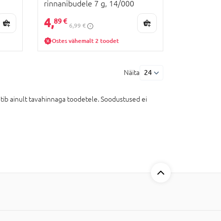
rinnanibudele 7 g, 14/000
4,
89 €
6,99 €
Ostes vähemalt 2 toodet
Näita
24
ib ainult tavahinnaga toodetele. Soodustused ei