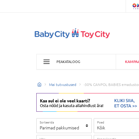
KAMPA
PEAKATALOOG
Mai tutvustused
-30% CANPOL BABIES emadustood
Sorteerida
Poed
Parimad pakkumised
Kõik