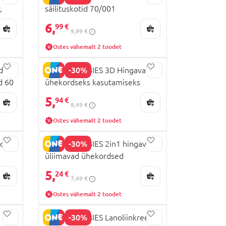
,
säilituskotid 70/001
6,
99 €
9,99 €
Ostes vähemalt 2 toodet
-30%
d
CANPOL BABIES 3D Hingavad
d 60
ühekordseks kasutamiseks
mõeldud rinnapadjad, Black, 60
5,
94 €
8,49 €
tk., 1/655
Ostes vähemalt 2 toodet
-30%
ud
CANPOL BABIES 2in1 hingavad
üliimavad ühekordsed
sünnitusjärgsed püksid L/XL, 5
5,
24 €
7,49 €
tk., 78/012
Ostes vähemalt 2 toodet
-30%
CANPOL BABIES Lanoliinkreem