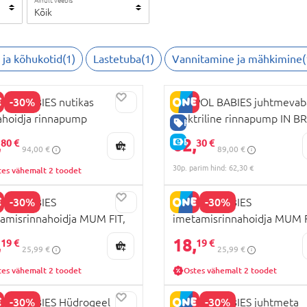
Ainult veebis
Kõik
 ja kõhukotid
(
1
)
Lastetuba
(
1
)
Vannitamine ja mähkimine
(
-30%
OL BABIES nutikas
CANPOL BABIES juhtmevab
ahoidja rinnapump
elektriline rinnapump IN BR
HEA HIND
RTSENSE, 20/115
20/100
,
62,
E-HIND
80 €
30 €
94,00 €
89,00 €
30p. parim hind: 62,30 €
tes vähemalt 2 toodet
-30%
-30%
POL BABIES
CANPOL BABIES
amisrinnahoidja MUM FIT,
imetamisrinnahoidja MUM F
suurus, 78/017
M suurus, 78/014
,
18,
19 €
19 €
25,99 €
25,99 €
tes vähemalt 2 toodet
Ostes vähemalt 2 toodet
-30%
-30%
POL BABIES Hüdrogeel
CANPOL BABIES juhtmeta