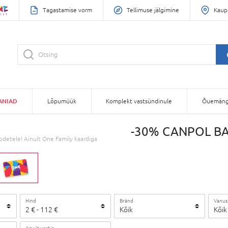
Tagastamise vorm
Tellimuse jälgimine
Kaup
ANIAD
Lõpumüük
Komplekt vastsündinule
Õuemäng
-30% CANPOL BAB
etele! Ainult One Family kaardiga
Hind
Bränd
Vanus
2
€
-
112
€
Kõik
Kõik