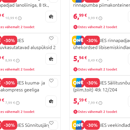
padjad lanoliiniga, 8 tk.,
rinnapumba piimakonteiner
56
20/104
6,
9 €
99 €
10,99 €
9,99 €
tes vähemalt 2 toodet
Ostes vähemalt 2 toodet
-30%
-30%
POL BABIES
CANPOL BABIES rinnapadja
uvkasutatavad aluspüksid 2
ühekordsed libisemiskindla
L/XL, 16/001
tk. 1/652
5,
9 €
94 €
8,99 €
8,49 €
tes vähemalt 2 toodet
Ostes vähemalt 2 toodet
-30%
-30%
OL BABIES kuuma- ja
CANPOL BABIES Säilitusnõ
akompress geeliga
(piim,toit) 4tk 12/204
itusjärgsed sidemed, 2 tk.,
5,
9 €
59 €
7,99 €
7,99 €
022
tes vähemalt 2 toodet
Ostes vähemalt 2 toodet
-30%
-30%
OL BABIES Sünnitusjärgne
CANPOL BABIES veekindlad