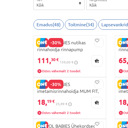
Värv
Kanga koostis
Kõik
Kõik
Emadus
(
48
)
Toitmine
(
34
)
Lapsevankrid
-30%
CANPOL BABIES nutikas
CANP
rinnahoidja rinnapump
rinn
SMARTSENSE DOUBLE, 20/116
SMA
111,
65
30 €
159,00 €
Ostes vähemalt 2 toodet
Os
-30%
CANPOL BABIES
CAN
imetamisrinnahoidja MUM FIT,
imet
XL suurus, 78/016
2XL 
18,
18
19 €
25,99 €
Ostes vähemalt 2 toodet
Os
CANPOL BABIES Ühekordsed
CAN