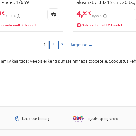
 Pudel, 1/659
alusmatid 33x45 cm, 20 tk.,
78/009
4,
4 €
89 €
7,49 €
6,99 €
tes vähemalt 2 toodet
Ostes vähemalt 2 toodet
1
2
3
Järgmine
→
ly kaardiga! Veebis ei kehti punase hinnaga toodetele. Soodustus keht
Kaupluse tööaeg
Lojaalsusprogramm