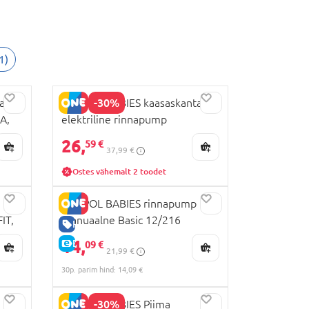
1
)
-30%
a
CANPOL BABIES kaasaskantav
A,
elektriline rinnapump
PowerPump, 20/107
26,
59 €
37,99 €
Ostes vähemalt 2 toodet
CANPOL BABIES rinnapump
IT,
manuaalne Basic 12/216
HEA HIND
14,
E-HIND
09 €
21,99 €
30p. parim hind: 14,09 €
-30%
CANPOL BABIES Piima