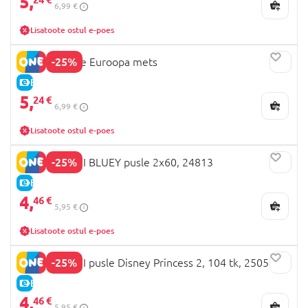
5,
6,99 €
Lisatoote ostul e-poes
-25%
LARSEN pusle Euroopa mets
E-HIND
5,
24 €
6,99 €
Lisatoote ostul e-poes
-25%
CLEMENTONI BLUEY pusle 2x60, 24813
E-HIND
4,
46 €
5,95 €
Lisatoote ostul e-poes
-25%
CLEMENTONI pusle Disney Princess 2, 104 tk, 25057
E-HIND
4,
46 €
5,95 €