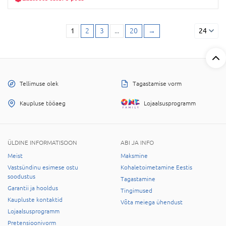
1
2
3
...
20
→
24
Tellimuse olek
Tagastamise vorm
Kaupluse tööaeg
Lojaalsusprogramm
ÜLDINE INFORMATISOON
ABI JA INFO
Meist
Maksmine
Vastsündinu esimese ostu
Kohaletoimetamine Eestis
soodustus
Tagastamine
Garantii ja hooldus
Tingimused
Kaupluste kontaktid
Võta meiega ühendust
Lojaalsusprogramm
Pretensioonivorm