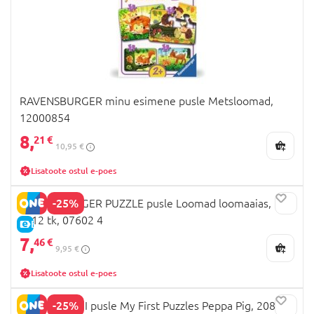
RAVENSBURGER minu esimene pusle Metsloomad,
12000854
8,
21 €
10,95 €
Lisatoote ostul e-poes
-25%
RAVENSBURGER PUZZLE pusle Loomad loomaaias,
2x12 tk, 07602 4
E-HIND
7,
46 €
9,95 €
Lisatoote ostul e-poes
-25%
CLEMENTONI pusle My First Puzzles Peppa Pig, 20829