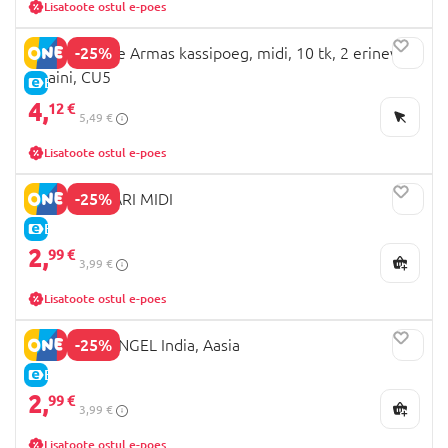
Lisatoote ostul e-poes
-25%
LARSEN pusle Armas kassipoeg, midi, 10 tk, 2 erinevat
disaini, CU5
E-HIND
4,
12 €
5,49 €
Lisatoote ostul e-poes
-25%
PUZZLE SAFARI MIDI
E-HIND
2,
99 €
3,99 €
Lisatoote ostul e-poes
-25%
PUZZLE DZUNGEL India, Aasia
E-HIND
2,
99 €
3,99 €
Lisatoote ostul e-poes