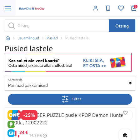
0
Otsing
Lauamängud
Pusled
Pusled lastele
Pusled lastele
Sorteerida
Parimad pakkumised
Filter
-25%
RAVENSBURGER PUZZLE pusle KPOP Demon Hunters
100tk., 12002222
UUS TOODE
11,
24 €
E-HIND
14,99 €