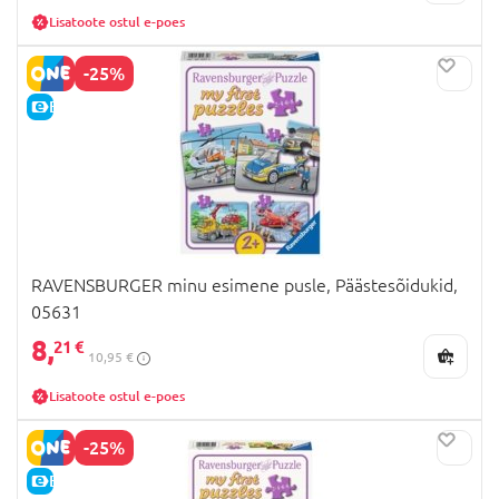
Lisatoote ostul e-poes
-25%
E-HIND
RAVENSBURGER minu esimene pusle, Päästesõidukid,
05631
8,
21 €
10,95 €
Lisatoote ostul e-poes
-25%
E-HIND