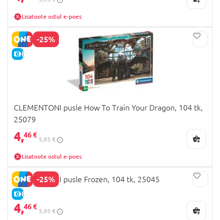
Lisatoote ostul e-poes
-25%
E-HIND
CLEMENTONI pusle How To Train Your Dragon, 104 tk,
25079
4,
46 €
5,95 €
Lisatoote ostul e-poes
-25%
CLEMENTONI pusle Frozen, 104 tk, 25045
E-HIND
4,
46 €
5,95 €