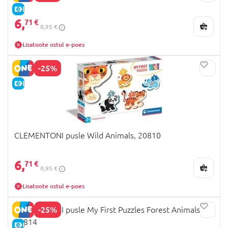
E-HIND
6,
71 €
8,95 €
Lisatoote ostul e-poes
-25%
E-HIND
CLEMENTONI pusle Wild Animals, 20810
6,
71 €
8,95 €
Lisatoote ostul e-poes
-25%
CLEMENTONI pusle My First Puzzles Forest Animals,
20814
E-HIND