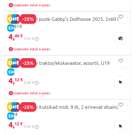
Lisatoote ostul e-poes
-25%
CLEMENTONI pusle Gabby's Dollhouse 2025, 2x60 tk,
24819
E-HIND
4,
46 €
5,95 €
Lisatoote ostul e-poes
-25%
LARSEN pusle traktor/ekskavaator, assortii, U19
E-HIND
4,
12 €
5,49 €
Lisatoote ostul e-poes
-25%
LARSEN pusle Kutsikad midi, 9 tk, 2 erinevat disaini,
CU4
E-HIND
4,
12 €
5,49 €