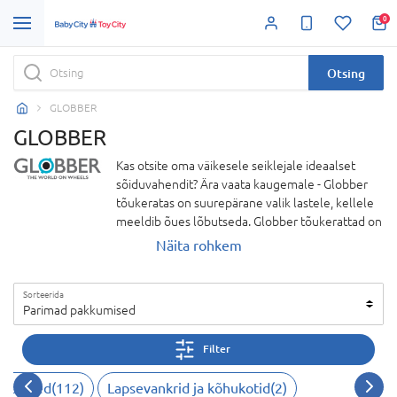
0
Otsing
GLOBBER
GLOBBER
Kas otsite oma väikesele seiklejale ideaalset
sõiduvahendit? Ära vaata kaugemale - Globber
tõukeratas on suurepärane valik lastele, kellele
meeldib õues lõbutseda. Globber tõukerattad on
valmistatud ohutust, mugavust ja vastupidavust
Näita rohkem
silmas pidades, mistõttu on need ideaalne valik
igas vanuses lastele. Globber tootevaliku
Sorteerida
keskmes on uuenduslik Globber 4 in 1
Parimad pakkumised
tõukeratas, mis on mitmekülgne ja kohandatav
tõukeratas ja kasvab koos teie lapsega. See
Filter
ainulaadse disainiga Globber 4 in 1 tõukeratas
pakub põnevust ja sõidurõõmu aastateks.
ditarbed
(
112
)
Lapsevankrid ja kõhukotid
(
2
)
BabyCity/ToyCity kauplustest ja e-poest leiate