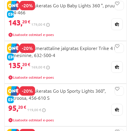
-20%
GLOBBER tõukeratas Go Up Baby Lights 360 °, pruun,
844-466
E-HIND
143,
20 €
179,00 €
Lisatoote ostmisel e-poes
-20%
GLOBBER kolmerattaline jalgratas Explorer Trike 4 In 1,
tumesinine, 632-500-4
E-HIND
135,
20 €
169,00 €
Lisatoote ostmisel e-poes
-20%
GLOBBER tõukeratas Go Up Sporty Lights 360°,
erkroosa, 456-610 S
E-HIND
95,
20 €
119,00 €
Lisatoote ostmisel e-poes