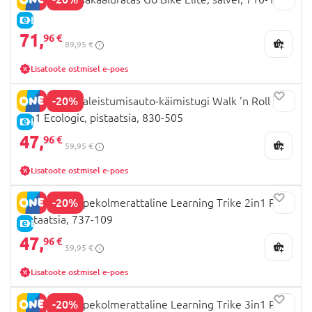
E-HIND
71,
96 €
89,95 €
Lisatoote ostmisel e-poes
-20%
GLOBBER pealeistumisauto-käimistugi Walk 'n Roll
2in1 Ecologic, pistaatsia, 830-505
E-HIND
47,
96 €
59,95 €
Lisatoote ostmisel e-poes
-20%
GLOBBER õppekolmerattaline Learning Trike 2in1 Plus,
pistaatsia, 737-109
E-HIND
47,
96 €
59,95 €
Lisatoote ostmisel e-poes
-20%
GLOBBER õppekolmerattaline Learning Trike 3in1 Plus,