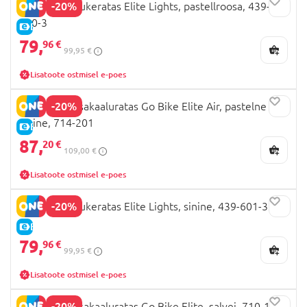
-20%
GLOBBER tõukeratas Elite Lights, pastellroosa, 439-
710-3
E-HIND
79,
96 €
99,95 €
Lisatoote ostmisel e-poes
-20%
GLOBBER tasakaaluratas Go Bike Elite Air, pastelne
sinine, 714-201
E-HIND
87,
20 €
109,00 €
Lisatoote ostmisel e-poes
-20%
GLOBBER tõukeratas Elite Lights, sinine, 439-601-3
E-HIND
79,
96 €
99,95 €
Lisatoote ostmisel e-poes
-20%
GLOBBER tasakaaluratas Go Bike Elite, salvei, 710-109