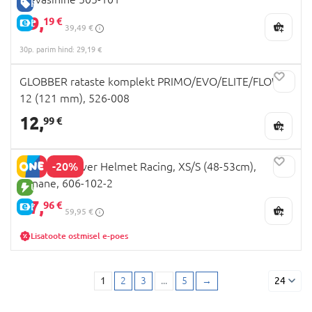
HEA HIND
29,
19 €
E-HIND
39,49 €
30p. parim hind: 29,19 €
GLOBBER rataste komplekt PRIMO/EVO/ELITE/FLOW
12 (121 mm), 526-008
12,
99 €
-20%
GLOBBER kiiver Helmet Racing, XS/S (48-53cm),
punane, 606-102-2
UUS TOODE
47,
96 €
E-HIND
59,95 €
Lisatoote ostmisel e-poes
1
2
3
...
5
→
24