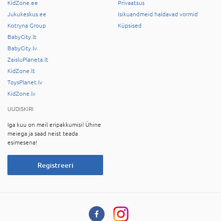
KidZone.ee
Privaatsus
Jukukeskus.ee
Isikuandmeid haldavad vormid
Kotryna Group
Küpsised
BabyCity.lt
BabyCity.lv
ZaisluPlaneta.lt
KidZone.lt
ToysPlanet.lv
KidZone.lv
UUDISKIRI
Iga kuu on meil eripakkumisi! Ühine
meiega ja saad neist teada
esimesena!
Registreeri