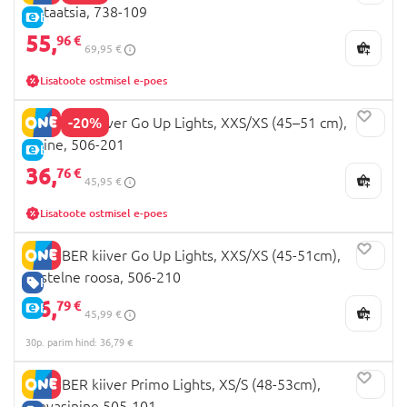
pistaatsia, 738-109
E-HIND
55,
96 €
69,95 €
Lisatoote ostmisel e-poes
-20%
GLOBBER kiiver Go Up Lights, XXS/XS (45–51 cm),
sinine, 506-201
E-HIND
36,
76 €
45,95 €
Lisatoote ostmisel e-poes
GLOBBER kiiver Go Up Lights, XXS/XS (45-51cm),
pastelne roosa, 506-210
HEA HIND
36,
79 €
E-HIND
45,99 €
30p. parim hind: 36,79 €
GLOBBER kiiver Primo Lights, XS/S (48-53cm),
taevasinine 505-101