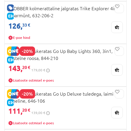
HEA HIND
GLOBBER kolmerattaline jalgratas Trike Explorer 4in1,
piparmünt, 632-206-2
E-HIND
126,
33 €
E-poe hind
-20%
GLOBBER tõukeratas Go Up Baby Lights 360, 3in1,
pastelne roosa, 844-210
E-HIND
143,
20 €
179,00 €
Lisatoote ostmisel e-poes
-20%
GLOBBER tõukeratas Go Up Deluxe tuledega, laimi
roheline, 646-106
E-HIND
111,
20 €
139,00 €
Lisatoote ostmisel e-poes