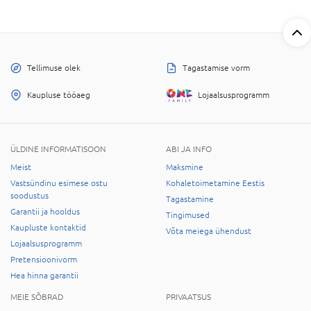
Tellimuse olek
Tagastamise vorm
Kaupluse tööaeg
Lojaalsusprogramm
ÜLDINE INFORMATISOON
ABI JA INFO
Meist
Maksmine
Vastsündinu esimese ostu
Kohaletoimetamine Eestis
soodustus
Tagastamine
Garantii ja hooldus
Tingimused
Kaupluste kontaktid
Võta meiega ühendust
Lojaalsusprogramm
Pretensioonivorm
Hea hinna garantii
MEIE SÕBRAD
PRIVAATSUS