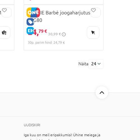
MK14
BARBIE Barbė joogaharjutused,
FTG80
HEA HIND
24,
E-HIND
79 €
30,99 €
30p. parim hind: 24,79 €
Näita
24
UUDISKIRI
Iga kuu on meil eripakkumisi! Ühine meiega ja