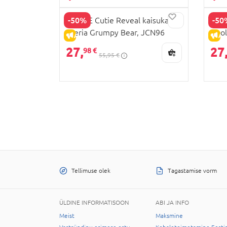
-50%
-50
BARBIE Cutie Reveal kaisukaru
BARB
seeria Grumpy Bear, JCN96
Hool
ALLAHINDLUS
AL
tunn
27,
27
98 €
55,95 €
Tellimuse olek
Tagastamise vorm
ÜLDINE INFORMATISOON
ABI JA INFO
Meist
Maksmine