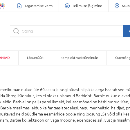
Tagastamise vorm
Tellimuse jälgimine
Kaup
ANIAD
Lõpumüük
Komplekt vastsündinule
Õuemäng
mikumad nukud üle 60 aasta ja isegi pärast nii pikka aega haarab see män
eida ühtegi tüdrukut, kes ei oleks unistanud Barbie’st! Barbie nukud elava
ukleidid. Barbiel on palju pereliikmeid, kellest mõned on hästi tuntud: Ken, S
rbie maailmas leidub ka fantaasiategelasi, nagu merineitsid, haldjad, pr
nustavad neid püüdlema eesmärkide poole ning loosung „Sa võid olla kes
enam, Barbie kollektsioon on väga moodne, edendades sallivust ja maail