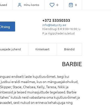
lused
Minu konto
0
0
+372 53350333
info@babycity.ee
Otsing
Klienditugi E-R 9:00-16:00; L-
P ja riigipühadel suletud
uasjade juhend
Kinkekaart
Brändid
BARBIE
guasi endiselt laste kujutlusvõimet. Isegi kui
d justkui eraldi maailmas, kus on mänguasjakohvikud,
kipper, Stacie, Chelsea, Kelly, Teresa, Nikki ja
intsessid ja teised muinasjuttude tegelased. Barbie
 tahes“ kutsub neid vabastama oma kujutlusvõimet ja
mavaadet, sest nukud on erineva kehakujuga ning