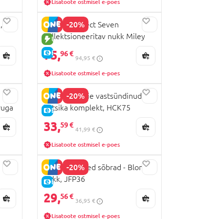
Lisatoote ostmisel e-poes
-20%
,
BARBIE Project Seven
kollektsioneeritav nukk Miley
UUS TOODE
Cyrus, JJY05
75,
E-HIND
96 €
94,95 €
Lisatoote ostmisel e-poes
-20%
BARBIE Barbie vastsündinud
ruga
kutsika komplekt, HCK75
E-HIND
33,
59 €
41,99 €
Lisatoote ostmisel e-poes
-20%
BARBIE stiilsed sõbrad - Blond
nukk, JFP36
E-HIND
29,
56 €
36,95 €
Lisatoote ostmisel e-poes