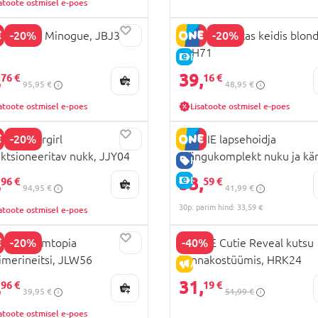
atoote ostmisel e-poes
-20%
-20%
IE Kylie Minogue, JBJ38
BARBIE mustas keidis blond
JBH71
HIND
E-HIND
,
39,
76 €
16 €
95,95 €
48,95 €
atoote ostmisel e-poes
Lisatoote ostmisel e-poes
-20%
IE Supergirl
BARBIE lapsehoidja
ektsioneeritav nukk, JJY04
mängukomplekt nuku ja kä
US TOODE
HEA HIND
Skipper, GXT34
,
33,
HIND
E-HIND
96 €
59 €
94,95 €
41,99 €
30p. parim hind: 33,59 €
atoote ostmisel e-poes
-20%
-40%
BIE Dreamtopia
BARBIE Cutie Reveal kutsu
imerineitsi, JLW56
konnakostüümis, HRK24
HIND
ALLAHINDLUS
,
31,
96 €
19 €
39,95 €
51,99 €
atoote ostmisel e-poes