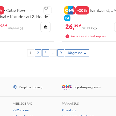
%
-20%
IE Cutie Reveal –
BARBIE nukk hambaarst, J
ivate Karude sari 2: Heade
LAHINDLUS
E-HIND
ete karu, JFV62
,
26,
98 €
39 €
55,95 €
32,99 €
Lisatoote ostmisel e-poes
1
2
3
...
9
Järgmine
→
Kaupluse tööaeg
Lojaalsusprogramm
MEIE SÕBRAD
PRIVAATSUS
KidZone.ee
Privaatsus