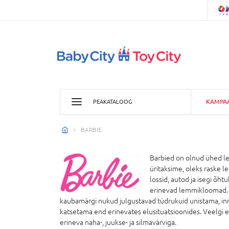
KAMPA
PEAKATALOOG
BARBIE
Barbied on olnud ühed lem
üritaksime, oleks raske l
lossid, autod ja isegi õht
erinevad lemmikloomad. Ba
kaubamärgi nukud julgustavad tüdrukuid unistama, in
katsetama end erinevates elusituatsioonides. Veelgi 
erineva naha-, juukse- ja silmavärviga.